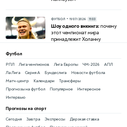
•
ФУТБОЛ
11/07/2026
11:03
Шоу одного викинга:
почему
этот чемпионат мира
принадлежит Холанну
Футбол
РПЛ
Лига чемпионов
Лига Европы
ЧМ-2026
АПЛ
Ла Лига
Серия А
Бундеслига
Новости футбола
Матч-центр
Календари
Трансферы
Прогнозы на футбол
Популярное
Интересное
Интервью
Прогнозы на спорт
Сегодня
Завтра
Экспрессы
Дерзкая ставка