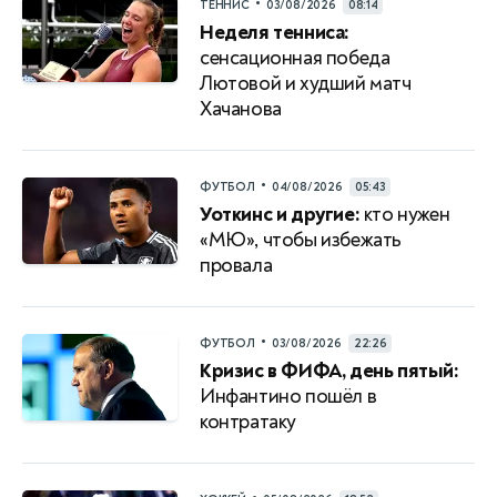
•
ТЕННИС
03/08/2026
08:14
Неделя тенниса:
сенсационная победа
Лютовой и худший матч
Хачанова
•
ФУТБОЛ
04/08/2026
05:43
Уоткинс и другие:
кто нужен
«МЮ», чтобы избежать
провала
•
ФУТБОЛ
03/08/2026
22:26
Кризис в ФИФА, день пятый:
Инфантино пошёл в
контратаку