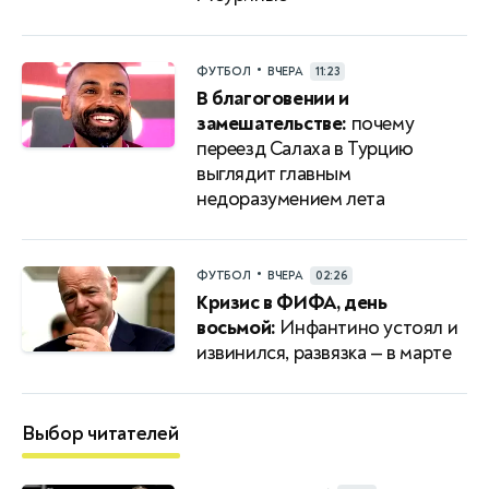
•
ФУТБОЛ
ВЧЕРА
11:23
В благоговении и
замешательстве:
почему
переезд Салаха в Турцию
выглядит главным
недоразумением лета
•
ФУТБОЛ
ВЧЕРА
02:26
Кризис в ФИФА, день
восьмой:
Инфантино устоял и
извинился, развязка — в марте
Выбор читателей