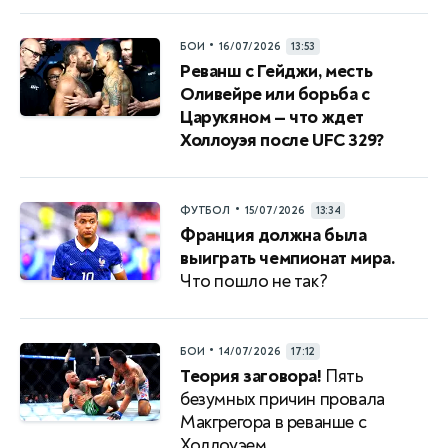
•
БОИ
16/07/2026
13:53
Реванш с Гейджи, месть
Оливейре или борьба с
Царукяном — что ждет
Холлоуэя после UFC 329?
•
ФУТБОЛ
15/07/2026
13:34
Франция должна была
выиграть чемпионат мира.
Что пошло не так?
•
БОИ
14/07/2026
17:12
Теория заговора!
Пять
безумных причин провала
Макгрегора в реванше с
Холлоуэем