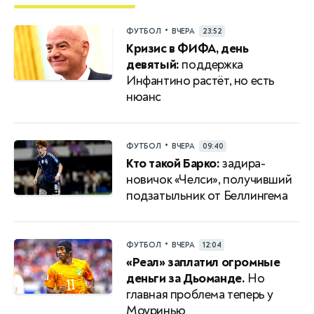
•
ФУТБОЛ
ВЧЕРА
23:52
Кризис в ФИФА, день
девятый:
поддержка
Инфантино растёт, но есть
нюанс
•
ФУТБОЛ
ВЧЕРА
09:40
Кто такой Барко:
задира-
новичок «Челси», получивший
подзатыльник от Беллингема
•
ФУТБОЛ
ВЧЕРА
12:04
«Реал» заплатил огромные
деньги за Дьоманде.
Но
главная проблема теперь у
Моуринью