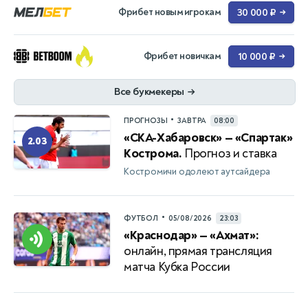
Фрибет новым игрокам
30 000 ₽
→
Фрибет новичкам
10 000 ₽
→
Все букмекеры
→
•
ПРОГНОЗЫ
ЗАВТРА
08:00
«СКА-Хабаровск» — «Спартак»
2.03
Кострома.
Прогноз и ставка
Костромичи одолеют аутсайдера
•
ФУТБОЛ
05/08/2026
23:03
«Краснодар» — «Ахмат»:
онлайн, прямая трансляция
матча Кубка России