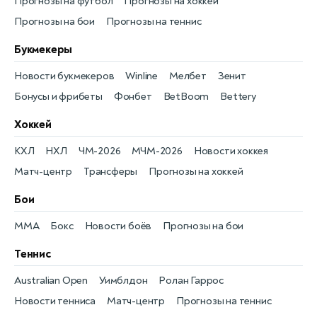
Прогнозы на футбол
Прогнозы на хоккей
Прогнозы на бои
Прогнозы на теннис
Букмекеры
Новости букмекеров
Winline
Мелбет
Зенит
Бонусы и фрибеты
Фонбет
BetBoom
Bettery
Хоккей
КХЛ
НХЛ
ЧМ-2026
МЧМ-2026
Новости хоккея
Матч-центр
Трансферы
Прогнозы на хоккей
Бои
MMA
Бокс
Новости боёв
Прогнозы на бои
Теннис
Australian Open
Уимблдон
Ролан Гаррос
Новости тенниса
Матч-центр
Прогнозы на теннис