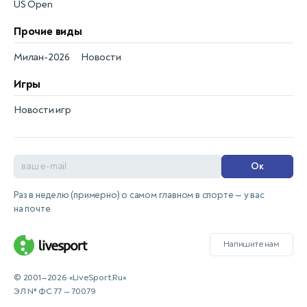
US Open
Прочие виды
Милан-2026
Новости
Игры
Новости игр
Ок
Раз в неделю (примерно) о самом главном в спорте — у вас
на почте
Напишите нам
© 2001—2026 «LiveSport.Ru»
ЭЛ № ФС 77 — 70079