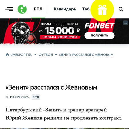
РПЛ
Календарь
Таблица
Прогнозы
...
...
LIVESPORT.RU
ФУТБОЛ
«ЗЕНИТ» РАССТАЛСЯ С ЖЕВНОВЫМ
«Зенит» расстался с Жевновым
03 ИЮНЯ 2026
17:11
Петербургский
«Зенит»
и тренер вратарей
Юрий Жевнов
решили не продлевать контракт.