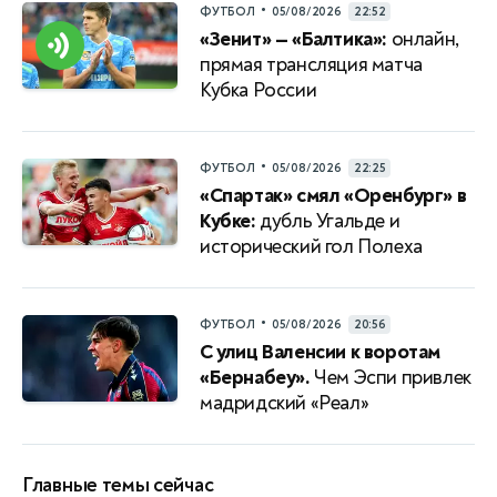
•
ФУТБОЛ
05/08/2026
22:52
«Зенит» — «Балтика»:
онлайн,
прямая трансляция матча
Кубка России
•
ФУТБОЛ
05/08/2026
22:25
«Спартак» смял «Оренбург» в
Кубке:
дубль Угальде и
исторический гол Полеха
•
ФУТБОЛ
05/08/2026
20:56
С улиц Валенсии к воротам
«Бернабеу».
Чем Эспи привлек
мадридский «Реал»
Главные темы сейчас