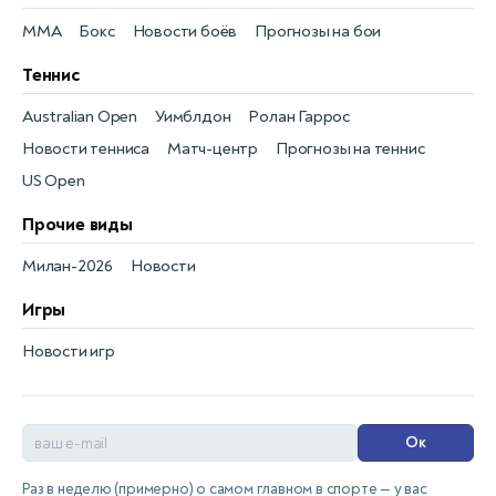
MMA
Бокс
Новости боёв
Прогнозы на бои
Теннис
Australian Open
Уимблдон
Ролан Гаррос
Новости тенниса
Матч-центр
Прогнозы на теннис
US Open
Прочие виды
Милан-2026
Новости
Игры
Новости игр
Ок
Раз в неделю (примерно) о самом главном в спорте — у вас