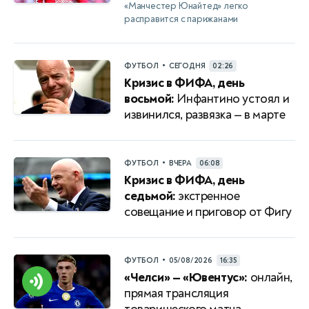
«Манчестер Юнайтед» легко
расправится с парижанами
•
ФУТБОЛ
СЕГОДНЯ
02:26
Кризис в ФИФА, день
восьмой:
Инфантино устоял и
извинился, развязка — в марте
•
ФУТБОЛ
ВЧЕРА
06:08
Кризис в ФИФА, день
седьмой:
экстренное
совещание и приговор от Фигу
•
ФУТБОЛ
05/08/2026
16:35
«Челси» — «Ювентус»:
онлайн,
прямая трансляция