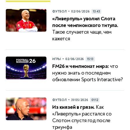
•
ФУТБОЛ
02/06/2026
13:43
«Ливерпуль» уволил Слота
после чемпионского титула.
Такое случается чаще, чем
кажется
•
ИГРЫ
02/06/2026
15:13
FM26 и чемпионат мира:
что
нужно знать о последнем
обновлении Sports Interactive?
•
ФУТБОЛ
31/05/2026
01:12
Из князей в грязи.
Как
«Ливерпуль» расстался со
Слотом спустя год после
триумфа