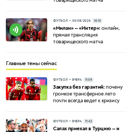
товарищеского матча
•
ФУТБОЛ
05/08/2026
16:10
«Милан» — «Интер»:
онлайн,
прямая трансляция
товарищеского матча
Главные темы сейчас
•
ФУТБОЛ
ВЧЕРА
11:09
Закупка без гарантий:
почему
громкое трансферное лето
почти всегда ведет к кризису
•
ФУТБОЛ
ВЧЕРА
11:42
Салах приехал в Турцию — и