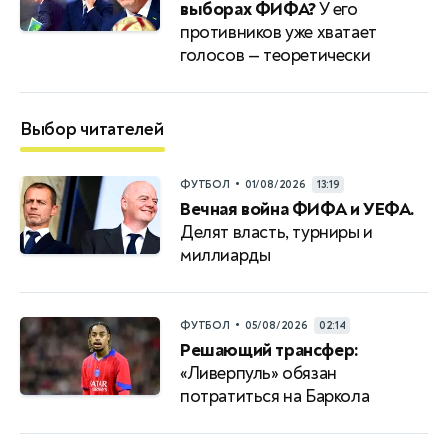
выборах ФИФА?
У его
противников уже хватает
голосов — теоретически
Выбор читателей
•
ФУТБОЛ
01/08/2026
13:19
Вечная война ФИФА и УЕФА.
Делят власть, турниры и
миллиарды
•
ФУТБОЛ
05/08/2026
02:14
Решающий трансфер:
«Ливерпуль» обязан
потратиться на Баркола