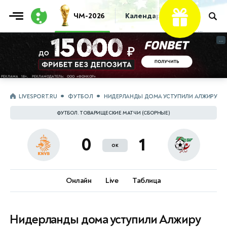
ЧМ-2026
Календарь
Таблица
Пр
...
...
LIVESPORT.RU
ФУТБОЛ
НИДЕРЛАНДЫ ДОМА УСТУПИЛИ АЛЖИРУ
ФУТБОЛ. ТОВАРИЩЕСКИЕ МАТЧИ (СБОРНЫЕ)
0
1
ок
Онлайн
Live
Таблица
Нидерланды дома уступили Алжиру