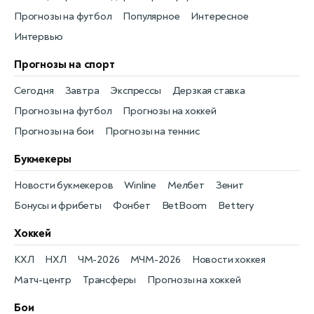
Прогнозы на футбол
Популярное
Интересное
Интервью
Прогнозы на спорт
Сегодня
Завтра
Экспрессы
Дерзкая ставка
Прогнозы на футбол
Прогнозы на хоккей
Прогнозы на бои
Прогнозы на теннис
Букмекеры
Новости букмекеров
Winline
Мелбет
Зенит
Бонусы и фрибеты
Фонбет
BetBoom
Bettery
Хоккей
КХЛ
НХЛ
ЧМ-2026
МЧМ-2026
Новости хоккея
Матч-центр
Трансферы
Прогнозы на хоккей
Бои