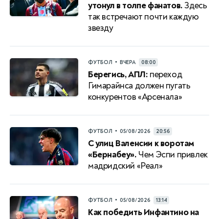
утонул в толпе фанатов.
Здесь
так встречают почти каждую
звезду
•
ФУТБОЛ
ВЧЕРА
08:00
Берегись, АПЛ:
переход
Гимарайнса должен пугать
конкурентов «Арсенала»
•
ФУТБОЛ
05/08/2026
20:56
С улиц Валенсии к воротам
«Бернабеу».
Чем Эспи привлек
мадридский «Реал»
•
ФУТБОЛ
05/08/2026
13:14
Как победить Инфантино на