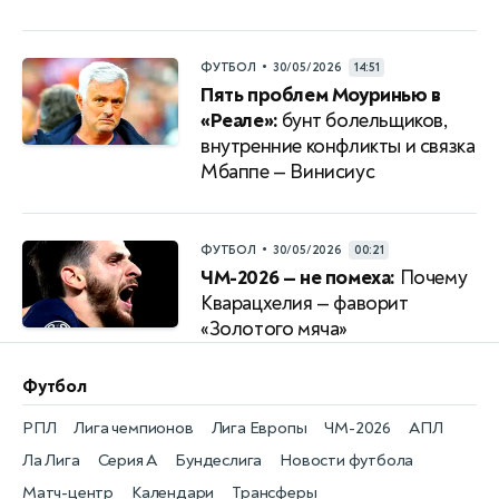
•
ФУТБОЛ
30/05/2026
14:51
Пять проблем Моуринью в
«Реале»:
бунт болельщиков,
внутренние конфликты и связка
Мбаппе — Винисиус
•
ФУТБОЛ
30/05/2026
00:21
ЧМ-2026 — не помеха:
Почему
Кварацхелия — фаворит
«Золотого мяча»
Футбол
РПЛ
Лига чемпионов
Лига Европы
ЧМ-2026
АПЛ
Ла Лига
Серия А
Бундеслига
Новости футбола
Матч-центр
Календари
Трансферы