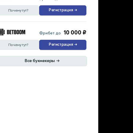
Регистрация
→
Почему тут?
10 000 ₽
Фрибет до
Регистрация
→
Почему тут?
Все букмекеры
→