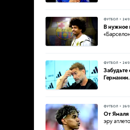
•
ФУТБОЛ
24/0
В нужное 
«Барселон
•
ФУТБОЛ
24/0
Забудьте 
Германии.
•
ФУТБОЛ
26/0
От Ямаля
эру атлет