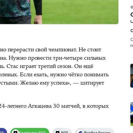
Ф
О
п
но перерасти свой чемпионат. Не стоит
она. Нужно провести три-четыре сильных
ь. Стас играет третий сезон. Он ещё
левых. Если ехать, нужно чётко понимать
пустыми. Желаю ему успеха», — цитирует
4-летнего Агкацева 30 матчей, в которых
ПЛ
Календарь
РПЛ
РПЛ
Футбол России