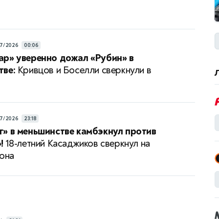
7/2026
00:06
ар» уверенно дожал «Рубин» в
тве:
Кривцов и Боселли сверкнули в
7/2026
23:18
» в меньшинстве камбэкнул против
!
18-летний Касаджиков сверкнул на
зона