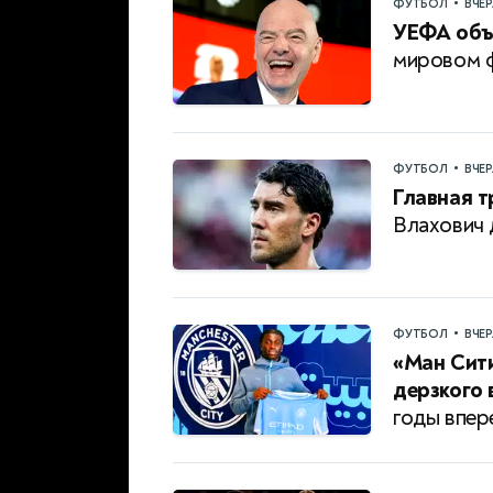
•
ФУТБОЛ
ВЧЕ
УЕФА объ
мировом 
•
ФУТБОЛ
ВЧЕ
Главная т
Влахович 
•
ФУТБОЛ
ВЧЕ
«Ман Сити
дерзкого 
годы впер