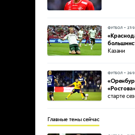
•
ФУТБОЛ
27/0
«Краснод
большинс
Казани
•
ФУТБОЛ
26/0
«Оренбург
«Ростова»
старте се
Главные темы сейчас