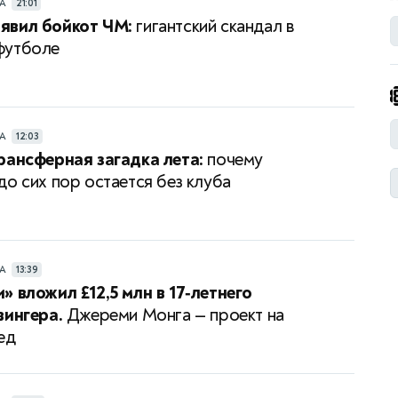
РА
21:01
явил бойкот ЧМ:
гигантский скандал в
футболе
РА
12:03
рансферная загадка лета:
почему
до сих пор остается без клуба
РА
13:39
» вложил £12,5 млн в 17‑летнего
вингера.
Джереми Монга — проект на
ед