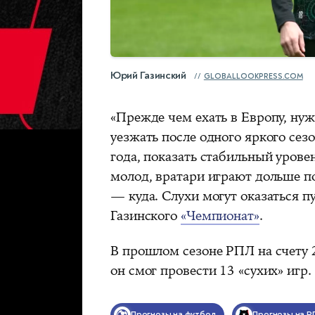
Юрий Газинский
GLOBALLOOKPRESS.COM
«Прежде чем ехать в Европу, нуж
уезжать после одного яркого сез
года, показать стабильный уровен
молод, вратари играют дольше по
— куда. Слухи могут оказаться 
Газинского
«Чемпионат»
.
В прошлом сезоне РПЛ на счету 2
он смог провести 13 «сухих» игр.
Прогнозы на футбол
Прогнозы на Р