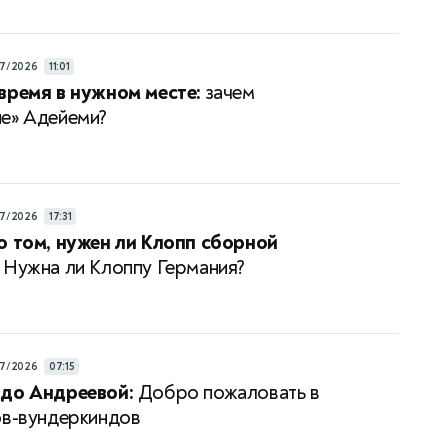
7/2026
11:01
время в нужном месте:
зачем
е» Адейеми?
7/2026
17:31
о том, нужен ли Клопп сборной
Нужна ли Клоппу Германия?
7/2026
07:15
 до Андреевой:
Добро пожаловать в
ов-вундеркиндов