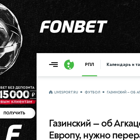
РПЛ
Календарь и т
LIVESPORT.RU
ФУТБОЛ
ГАЗИНСКИЙ — ОБ А
Газинский — об Агкац
Европу, нужно перер