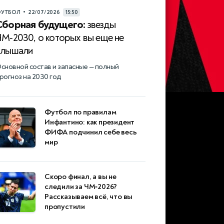
•
УТБОЛ
22/07/2026
15:50
Сборная будущего:
звезды
ЧМ‑2030, о которых вы еще не
слышали
сновной состав и запасные — полный
рогноз на 2030 год
Футбол по правилам
Инфантино: как президент
ФИФА подчинил себе весь
мир
Скоро финал, а вы не
следили за ЧМ‑2026?
Рассказываем всё, что вы
пропустили