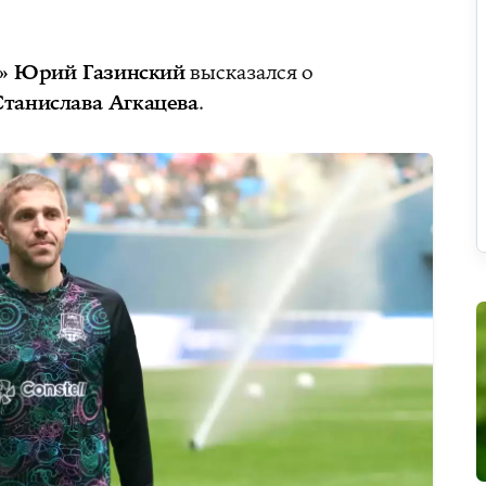
а» Юрий Газинский
высказался о
Станислава Агкацева
.