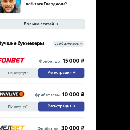
всё-таки Гвардиола?
Больше статей
→
Лучшие букмекеры
все букмекеры
→
15 000 ₽
Фрибет до
Регистрация
→
Почему тут?
10 000 ₽
Фрибет всем
Регистрация
→
Почему тут?
30 000 ₽
Фрибет до