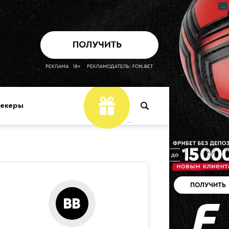
...
мекеры
...