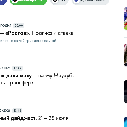
ЕГОДНЯ
20:00
— «Ростов».
Прогноз и ставка
ится не самой привлекательной
7/2026
17:47
» дали маху:
почему Маухуба
 на трансфер?
7/2026
13:42
ный дайджест.
21 — 28 июля