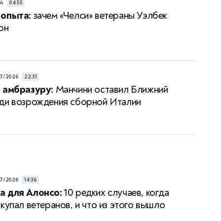
РА
04:55
 опыта:
зачем «Челси» ветераны Уэлбек
он
7/2026
22:31
 амбразуру:
Манчини оставил Ближний
ди возрождения сборной Италии
7/2026
14:36
а для Алонсо:
10 редких случаев, когда
купал ветеранов, и что из этого вышло