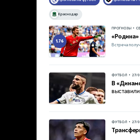
Краснодар
•
ПРОГНОЗЫ
С
«Родина» 
1.76
Встреча получ
•
ФУТБОЛ
27/0
В «Динамо
выставили
•
ФУТБОЛ
27/0
Трансфер