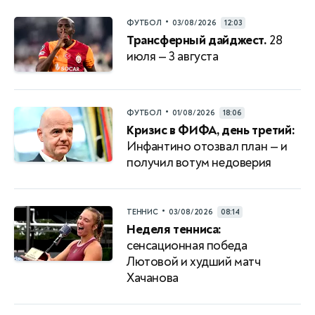
•
ФУТБОЛ
03/08/2026
12:03
Трансферный дайджест.
28
июля — 3 августа
•
ФУТБОЛ
01/08/2026
18:06
Кризис в ФИФА, день третий:
Инфантино отозвал план — и
получил вотум недоверия
•
ТЕННИС
03/08/2026
08:14
Неделя тенниса:
сенсационная победа
Лютовой и худший матч
Хачанова