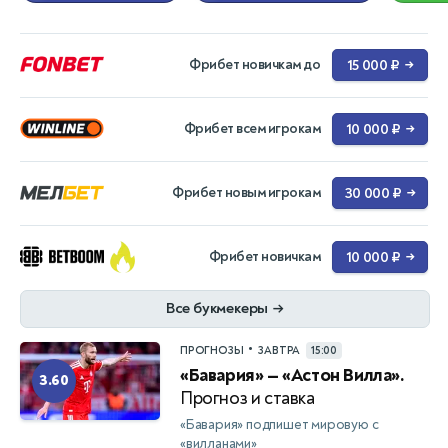
Фрибет новичкам до
15 000 ₽
→
Фрибет всем игрокам
10 000 ₽
→
Фрибет новым игрокам
30 000 ₽
→
Фрибет новичкам
10 000 ₽
→
Все букмекеры
→
•
ПРОГНОЗЫ
ЗАВТРА
15:00
«Бавария» — «Астон Вилла».
3.60
Прогноз и ставка
«Бавария» подпишет мировую с
«вилланами»