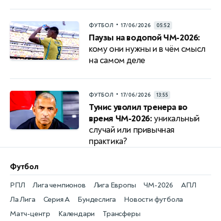
•
ФУТБОЛ
17/06/2026
05:52
Паузы на водопой ЧМ-2026:
кому они нужны и в чём смысл
на самом деле
•
ФУТБОЛ
17/06/2026
13:55
Тунис уволил тренера во
время ЧМ-2026:
уникальный
случай или привычная
практика?
Футбол
РПЛ
Лига чемпионов
Лига Европы
ЧМ-2026
АПЛ
Ла Лига
Серия А
Бундеслига
Новости футбола
Матч-центр
Календари
Трансферы