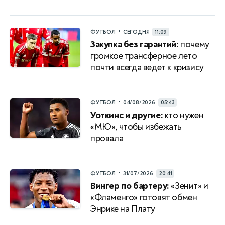
•
ФУТБОЛ
СЕГОДНЯ
11:09
Закупка без гарантий:
почему
громкое трансферное лето
почти всегда ведет к кризису
•
ФУТБОЛ
04/08/2026
05:43
Уоткинс и другие:
кто нужен
«МЮ», чтобы избежать
провала
•
ФУТБОЛ
31/07/2026
20:41
Вингер по бартеру:
«Зенит» и
«Фламенго» готовят обмен
Энрике на Плату