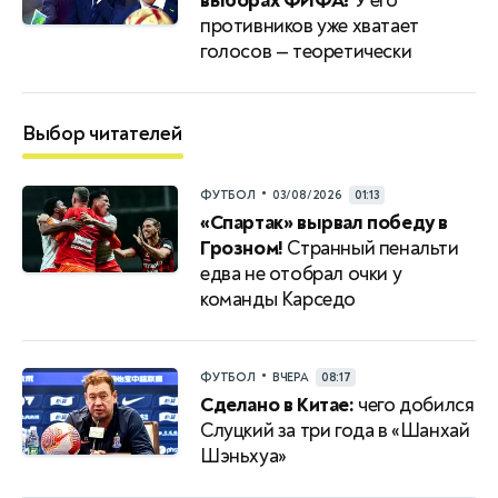
выборах ФИФА?
У его
противников уже хватает
голосов — теоретически
Выбор читателей
•
ФУТБОЛ
03/08/2026
01:13
«Спартак» вырвал победу в
Грозном!
Странный пенальти
едва не отобрал очки у
команды Карседо
•
ФУТБОЛ
ВЧЕРА
08:17
Сделано в Китае:
чего добился
Слуцкий за три года в «Шанхай
Шэньхуа»