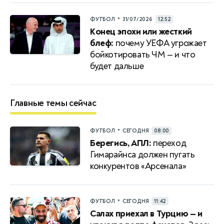
•
ФУТБОЛ
31/07/2026
12:52
Конец эпохи или жесткий
блеф:
почему УЕФА угрожает
бойкотировать ЧМ — и что
будет дальше
Главные темы сейчас
•
ФУТБОЛ
СЕГОДНЯ
08:00
Берегись, АПЛ:
переход
Гимарайнса должен пугать
конкурентов «Арсенала»
•
ФУТБОЛ
СЕГОДНЯ
11:42
Салах приехал в Турцию — и