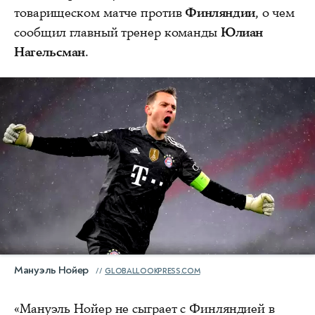
товарищеском матче против
Финляндии
, о чем
сообщил главный тренер команды
Юлиан
Нагельсман
.
Мануэль Нойер
GLOBALLOOKPRESS.COM
«Мануэль Нойер не сыграет с Финляндией в