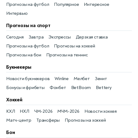
Прогнозы на футбол
Популярное
Интересное
Интервью
Прогнозы на спорт
Сегодня
Завтра
Экспрессы
Дерзкая ставка
Прогнозы на футбол
Прогнозы на хоккей
Прогнозы на бои
Прогнозы на теннис
Букмекеры
Новости букмекеров
Winline
Мелбет
Зенит
Бонусы и фрибеты
Фонбет
BetBoom
Bettery
Хоккей
КХЛ
НХЛ
ЧМ-2026
МЧМ-2026
Новости хоккея
Матч-центр
Трансферы
Прогнозы на хоккей
Бои