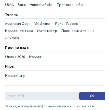
MMA
Бокс
Новости боёв
Прогнозы на бои
Теннис
Australian Open
Уимблдон
Ролан Гаррос
Новости тенниса
Матч-центр
Прогнозы на теннис
US Open
Прочие виды
Милан-2026
Новости
Игры
Новости игр
Ок
Раз в неделю (примерно) о самом главном в спорте — у вас