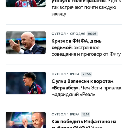
утонул в толпе фанатов.
Здесь
так встречают почти каждую
звезду
•
ФУТБОЛ
СЕГОДНЯ
06:08
Кризис в ФИФА, день
седьмой:
экстренное
совещание и приговор от Фигу
•
ФУТБОЛ
ВЧЕРА
20:56
С улиц Валенсии к воротам
«Бернабеу».
Чем Эспи привлек
мадридский «Реал»
•
ФУТБОЛ
ВЧЕРА
13:14
Как победить Инфантино на