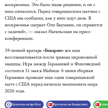
воскресенье. Это было наше решение, и он с
ним согласился. Перед товарищеским матчем с
США мы сообщим, как у него идут дела. В
воскресенье сыграет Оли Бауманн, он справится
с задачей», — сказал Нагельсман на пресс-
конференции.
39-летний вратарь
«Баварии»
все еще
восстанавливается после травмы икроножной
мышцы. Игра между Германией и Финляндией
состоится 31 мая в Майнце. 6 июня сборная
Германии проведет еще один товарищеский
матч с США перед началом чемпионата мира
2026 года.
Прогнозы на футбол
Прогнозы на Бундеслигу
Кале