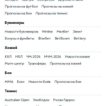
Прогнозы на футбол
Прогнозы на хоккей
Прогнозы на бои
Прогнозы на теннис
Букмекеры
Новости букмекеров
Winline
Мелбет
Зенит
Бонусы и фрибеты
Фонбет
BetBoom
Bettery
Хоккей
КХЛ
НХЛ
ЧМ-2026
МЧМ-2026
Новости хоккея
Матч-центр
Трансферы
Прогнозы на хоккей
Бои
MMA
Бокс
Новости боёв
Прогнозы на бои
Теннис
Australian Open
Уимблдон
Ролан Гаррос