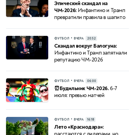
Эпический скандал на
ЧМ-2026:
Инфантино и Трамп
превратили правила в шапито
•
ФУТБОЛ
ВЧЕРА
20:52
Скандал вокруг Балогуна:
Инфантино и Трамп запятнали
репутацию ЧМ-2026
•
ФУТБОЛ
ВЧЕРА
06:00
⏰Будильник ЧМ-2026.
6-7
июля: превью матчей
•
ФУТБОЛ
ВЧЕРА
16:18
Лето «Краснодара»:
расстаются с лидерами, но