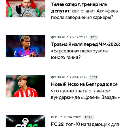
Телеэксперт, тренер или
депутат:
кем станет Акинфеев
после завершения карьеры?
•
ФУТБОЛ
28/04/2026
12:11
Травма Ямаля перед ЧМ‑2026:
«Барселона» перегрузила
юного гения?
•
ФУТБОЛ
25/04/2026
16:13
Новый Иско из Белграда:
всё,
что нужно знать о главном
вундеркинде «Црвены Звезды»
•
ИГРЫ
25/04/2026
17:49
FC 26:
топ-10 нападающих для