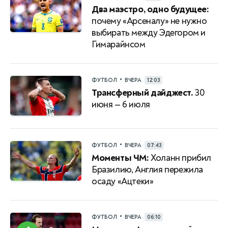
Два маэстро, одно будущее:
почему «Арсеналу» не нужно
выбирать между Эдегором и
Гимарайнсом
•
ФУТБОЛ
ВЧЕРА
12:03
Трансферный дайджест.
30
июня — 6 июля
•
ФУТБОЛ
ВЧЕРА
07:43
Моменты ЧМ:
Холанн прибил
Бразилию, Англия пережила
осаду «Ацтеки»
•
ФУТБОЛ
ВЧЕРА
06:10