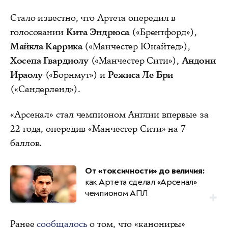
Стало известно, что Артета опередил в
голосовании
Кита Эндрюса
(«Брентфорд»),
Майкла Каррика
(«Манчестер Юнайтед»),
Хосепа Гвардиолу
(«Манчестер Сити»),
Андони
Ираолу
(«Борнмут») и
Режиса Ле Бри
(«Сандерленд»).
«Арсенал» стал чемпионом Англии впервые за
22 года, опередив «Манчестер Сити» на 7
баллов.
От «токсичности» до величия:
как Артета сделал «Арсенал»
чемпионом АПЛ
Ранее
сообщалось
о том, что «канониры»