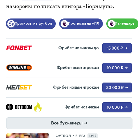
намерены подписать вингера «Борнмута».
Прогнозы на футбол
Прогнозы на АПЛ
Календарь
Фрибет новичкам до
15 000 ₽
→
Фрибет всем игрокам
10 000 ₽
→
Фрибет новым игрокам
30 000 ₽
→
Фрибет новичкам
10 000 ₽
→
Все букмекеры
→
•
ФУТБОЛ
ВЧЕРА
14:12