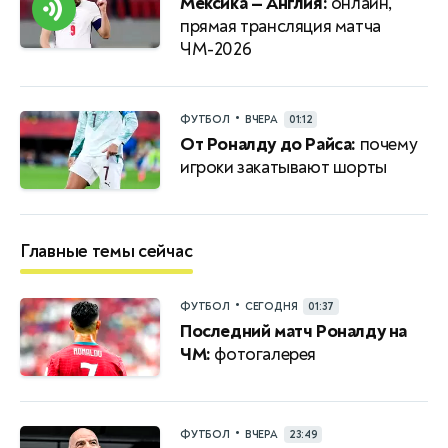
Мексика — Англия:
онлайн,
прямая трансляция матча
ЧМ-2026
•
ФУТБОЛ
ВЧЕРА
01:12
От Роналду до Райса:
почему
игроки закатывают шорты
Главные темы сейчас
•
ФУТБОЛ
СЕГОДНЯ
01:37
Последний матч Роналду на
ЧМ:
фотогалерея
•
ФУТБОЛ
ВЧЕРА
23:49