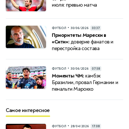
июля: превью матча
•
ФУТБОЛ
30/06/2026
03:37
Приоритеты Марески в
«Сити»:
доверие фанатов и
перестройка состава
•
ФУТБОЛ
30/06/2026
07:58
Моменты ЧМ:
камбэк
Бразилии, провал Германии и
пенальти Марокко
Самое интересное
•
ФУТБОЛ
28/04/2026
17:08