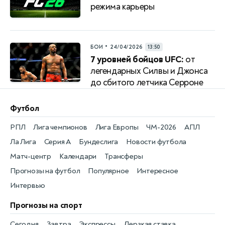
режима карьеры
•
БОИ
24/04/2026
13:50
7 уровней бойцов UFC:
от
легендарных Силвы и Джонса
до сбитого летчика Серроне
Футбол
РПЛ
Лига чемпионов
Лига Европы
ЧМ-2026
АПЛ
Ла Лига
Серия А
Бундеслига
Новости футбола
Матч-центр
Календари
Трансферы
Прогнозы на футбол
Популярное
Интересное
Интервью
Прогнозы на спорт
Сегодня
Завтра
Экспрессы
Дерзкая ставка