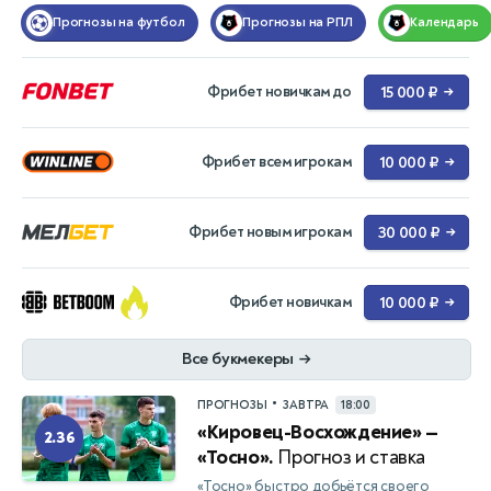
Прогнозы на футбол
Прогнозы на РПЛ
Календарь
Фрибет новичкам до
15 000 ₽
→
Фрибет всем игрокам
10 000 ₽
→
Фрибет новым игрокам
30 000 ₽
→
Фрибет новичкам
10 000 ₽
→
Все букмекеры
→
•
ПРОГНОЗЫ
ЗАВТРА
18:00
«Кировец-Восхождение» —
2.36
«Тосно».
Прогноз и ставка
«Тосно» быстро добьётся своего