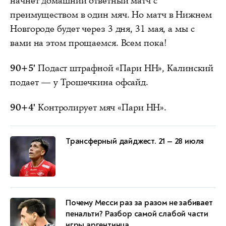
начнет домашний ответный матч с
преимуществом в один мяч. Но матч в Нижнем
Новгороде будет через 3 дня, 31 мая, а мы с
вами на этом прощаемся. Всем пока!
90+5'
Подаст штрафной «Пари НН», Калинский
подает — у Трошечкина офсайд.
90+4'
Контролирует мяч «Пари НН».
Трансферный дайджест. 21 — 28 июля
Почему Месси раз за разом не забивает
пенальти? Разбор самой слабой части
игры аргентинца