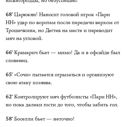
нижегородцы, но безуспешно.
68'
Царюкян! Наносит головой игрок «Пари
НН» удар по воротам после передачи верхом от
Трошечкина, но Дегтев на месте и переводит
мяч на угловой.
66'
Крамарич бьет — мимо! Да и в офсайде был
словенец.
65'
«Сочи» пытается огрызаться и организуют
свою атаку хозяева.
62'
Контролируют мяч футболисты «Пари НН»,
но пока далеки гости до того, чтобы забить гол.
58'
Боселли бьет — неточно!