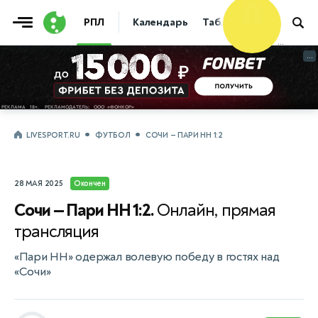
Фрибет
РПЛ
Календарь
Таблица
Прогнозы
10 000 ₽
...
...
LIVESPORT.RU
ФУТБОЛ
СОЧИ — ПАРИ НН 1:2
28 МАЯ 2025
Окончен
Сочи — Пари НН 1:2.
Онлайн, прямая
трансляция
«Пари НН» одержал волевую победу в гостях над
«Сочи»