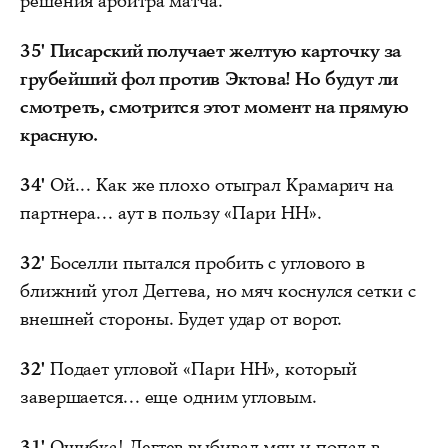
решения арбитра матча.
35'
Писарский получает желтую карточку за
грубейший фол против Эктова! Но будут ли
смотреть, смотрится этот момент на прямую
красную.
34'
Ой... Как же плохо отыграл Крамарич на
партнера... аут в пользу «Пари НН».
32'
Боселли пытался пробить с углового в
ближний угол Дегтева, но мяч коснулся сетки с
внешней стороны. Будет удар от ворот.
32'
Подает угловой «Пари НН», который
завершается... еще одним угловым.
31'
Ошибка! Дегтев выбивал мяч и попал в