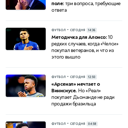
поле:
три вопроса, требующие
ответа
•
ФУТБОЛ
СЕГОДНЯ
14:36
Методичка для Алонсо:
10
редких случаев, когда «Челси»
покупал ветеранов, и что из
этого вышло
•
ФУТБОЛ
СЕГОДНЯ
12:50
«Арсенал» мечтает о
Винисиусе.
Но «Реал»
покупает Дьоманде не ради
продажи бразильца
•
ФУТБОЛ
СЕГОДНЯ
04:58