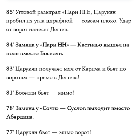
85'
Угловой разыграл «Пари НН», Царукян
пробил из угла штрафной — совсем плохо. Удар
от ворот нанесет Дегтев.
84'
Замена у «Пари НН» — Кастильо вышел на
поле вместо Боселли.
83'
Царукян получает мяч от Карича и бьет по
воротам — прямо в Дегтева!
81'
Боселли бьет — мимо!
78'
Замена у «Сочи» — Суслов выходит вместо
Абердина.
77'
Царукян бьет — мимо ворот!