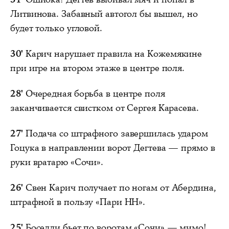
Литвинова. Забавный автогол бы вышел, но
будет только угловой.
30'
Карич нарушает правила на Кожемякине
при игре на втором этаже в центре поля.
28'
Очередная борьба в центре поля
заканчивается свистком от Сергея Карасева.
27'
Подача со штрафного завершилась ударом
Гоцука в направлении ворот Дегтева — прямо в
руки вратарю «Сочи».
26'
Свен Карич получает по ногам от Абердина,
штрафной в пользу «Пари НН».
25'
Боселли бьет по воротам «Сочи» — мимо!