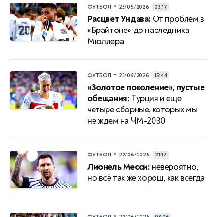
•
ФУТБОЛ
25/06/2026
03:17
Расцвет Ундава:
От проблем в
«Брайтоне» до наследника
Мюллера
•
ФУТБОЛ
23/06/2026
15:44
«Золотое поколение», пустые
обещания:
Турция и еще
четыре сборные, которых мы
не ждем на ЧМ-2030
•
ФУТБОЛ
22/06/2026
21:17
Лионель Месси:
невероятно,
но всё так же хорош, как всегда
•
ФУТБОЛ
22/06/2026
03:06