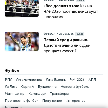
«Все делают это»:
Как на
ЧМ-2026 противодействуют
шпионажу
•
ФУТБОЛ
21/06/2026
22:25
Первый среди равных.
Действительно ли судьи
прощают Месси?
Футбол
РПЛ
Лига чемпионов
Лига Европы
ЧМ-2026
АПЛ
Ла Лига
Серия А
Бундеслига
Новости футбола
Матч-центр
Календари
Трансферы
Прогнозы на футбол
Популярное
Интересное
Интервью