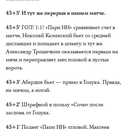
45+5'
И тут же перерыв в нашем матче.
45+5'
ГОЛ! 1:1! «Пари НН» сравнивает счет в
матче, Николай Калинский бьет со средней
дистанции и попадает в штангу и тут же
Александр Трошечкин оказывается первым на
мяче и переправляет мяч головой в пустые
ворота.
45+3'
Абердин бьет — прямо в Гоцука. Правда,
не мячом, а ногой.
45+2'
Штрафной в пользу «Сочи» после
заслона от Гоцука.
45+1'
Подает «Пари НН» угловой, Макгеев