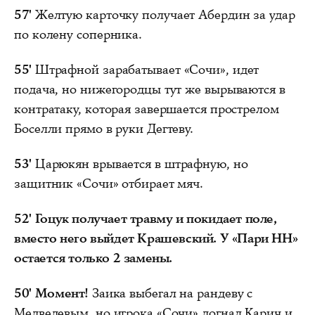
57'
Желтую карточку получает Абердин за удар
по колену соперника.
55'
Штрафной зарабатывает «Сочи», идет
подача, но нижегородцы тут же вырываются в
контратаку, которая завершается прострелом
Боселли прямо в руки Дегтеву.
53'
Царюкян врывается в штрафную, но
защитник «Сочи» отбирает мяч.
52'
Гоцук получает травму и покидает поле,
вместо него выйдет Крашевский. У «Пари НН»
остается только 2 замены.
50'
Момент!
Заика выбегал на рандеву с
Медведевым, но игрока «Сочи» догнал Карич и