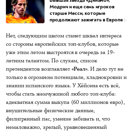
Бывшая звезда «Динамо»,
Модрич и еще семь игроков
старше Месси, которые
продолжают зажигать в Европе
Нет, следующим шагом станет шквал интереса
со стороны европейских топ-клубов, которые
уже этим летом выстроятся в очередь за 19-
летним талантом. По слухам, список
претендентов возглавляет
«Реал»
. И дело тут не
только в огромном потенциале, хладнокровии и
знании испанского языка. У Хёйсена есть всё,
чтобы стать жемчужиной любого топ-клуба:
адекватная сумма выкупа (60 миллионов евро),
внушительные физические данные,
филигранный пас, умение забивать и, что
немаловажно, зрелый, уравновешенный