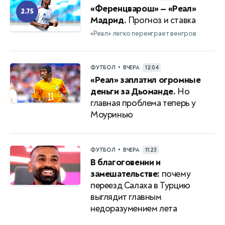
«Ференцварош» — «Реал»
2.75
Мадрид.
Прогноз и ставка
«Реал» легко переиграет венгров
•
ФУТБОЛ
ВЧЕРА
12:04
«Реал» заплатил огромные
деньги за Дьоманде.
Но
главная проблема теперь у
Моуринью
•
ФУТБОЛ
ВЧЕРА
11:23
В благоговении и
замешательстве:
почему
переезд Салаха в Турцию
выглядит главным
недоразумением лета