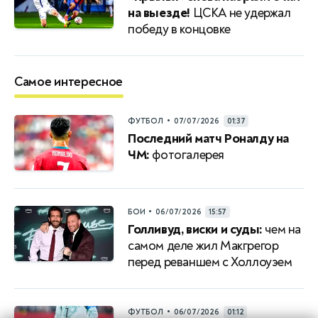
на выезде!
ЦСКА не удержал
победу в концовке
Самое интересное
•
ФУТБОЛ
07/07/2026
01:37
Последний матч Роналду на
ЧМ:
фотогалерея
•
БОИ
06/07/2026
15:57
Голливуд, виски и суды:
чем на
самом деле жил Макгрегор
перед реваншем с Холлоуэем
•
ФУТБОЛ
06/07/2026
01:12