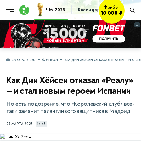
Фрибет
ЧМ-2026
Календарь
Таблица
Пр
10 000 ₽
...
...
LIVESPORT.RU
ФУТБОЛ
КАК ДИН ХЁЙСЕН ОТКАЗАЛ «РЕАЛУ» — И СТ
Как Дин Хёйсен отказал «Реалу»
— и стал новым героем Испании
Но есть подозрение, что «Королевский клуб» все-
таки заманит талантливого защитника в Мадрид
27 МАРТА 2025
14:48