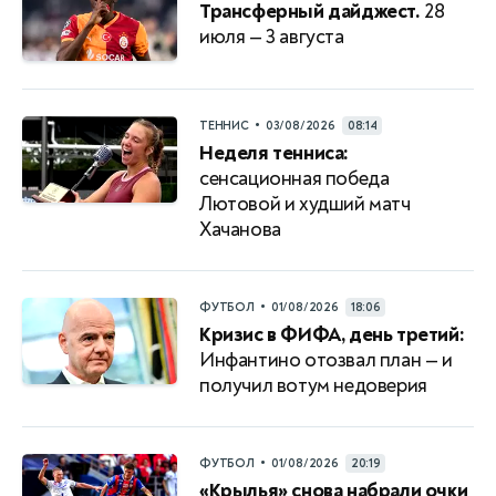
Трансферный дайджест.
28
июля — 3 августа
•
ТЕННИС
03/08/2026
08:14
Неделя тенниса:
сенсационная победа
Лютовой и худший матч
Хачанова
•
ФУТБОЛ
01/08/2026
18:06
Кризис в ФИФА, день третий:
Инфантино отозвал план — и
получил вотум недоверия
•
ФУТБОЛ
01/08/2026
20:19
«Крылья» снова набрали очки