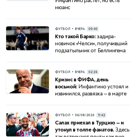
Инфантино растёт, но есть
нюанс
•
ФУТБОЛ
ВЧЕРА
09:40
Кто такой Барко:
задира-
новичок «Челси», получивший
подзатыльник от Беллингема
•
ФУТБОЛ
ВЧЕРА
02:26
Кризис в ФИФА, день
восьмой:
Инфантино устоял и
извинился, развязка — в марте
•
ФУТБОЛ
06/08/2026
11:42
Салах приехал в Турцию — и
утонул в толпе фанатов.
Здесь
так встречают почти каждую