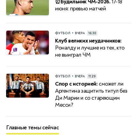
⏰Будильник ЧМ-2026.
17-18
июня: превью матчей
•
ФУТБОЛ
ВЧЕРА
16:30
Клуб великих неудачников:
Роналду и лучшие из тех, кто
не выиграл ЧМ
•
ФУТБОЛ
ВЧЕРА
11:29
Спор с историей:
сможет ли
Аргентина защитить титул без
Ди Марии и со стареющим
Месси?
Главные темы сейчас