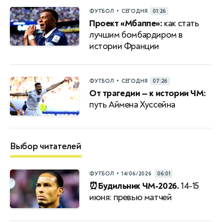
•
ФУТБОЛ
СЕГОДНЯ
01:26
Проект «Мбаппе»:
как стать
лучшим бомбардиром в
истории Франции
•
ФУТБОЛ
СЕГОДНЯ
07:26
От трагедии — к истории ЧМ:
путь Аймена Хуссейна
Выбор читателей
•
ФУТБОЛ
14/06/2026
06:01
⏰Будильник ЧМ-2026.
14-15
июня: превью матчей