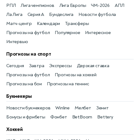
РПЛ
Лига чемпионов
Лига Европы
ЧМ-2026
АПЛ
Ла Лига
Серия А
Бундеслига
Новости футбола
Матч-центр
Календари
Трансферы
Прогнозы на футбол
Популярное
Интересное
Интервью
Прогнозы на спорт
Сегодня
Завтра
Экспрессы
Дерзкая ставка
Прогнозы на футбол
Прогнозы на хоккей
Прогнозы на бои
Прогнозы на теннис
Букмекеры
Новости букмекеров
Winline
Мелбет
Зенит
Бонусы и фрибеты
Фонбет
BetBoom
Bettery
Хоккей