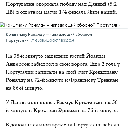
Португалия
одержала победу над
Данией
(5:2
ДВ) в ответном матче 1/4 финала Лиги наций.
Криштиану Роналду — нападающий сборной
Португалии
GLOBALLOOKPRESS.COM
На 38-й минуте защитник гостей
Йоаким
Андерсен
забил гол в свои ворота. Еще 2 гола у
Португалии записали на свой счет
Криштиану
Роналду
на 72-й минуте и
Франсиску Тринкан
на 86-й минуте.
У Дании отличились
Расмус Кристенсен
на 56-
й минуте и
Кристиан Эриксен
на 76-й минуте.
В дополнительном времени Португалия забила