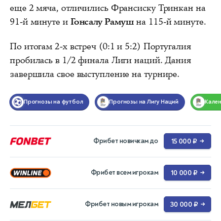
еще 2 мяча, отличились Франсиску Тринкан на
91-й минуте и
Гонсалу Рамуш
на 115-й минуте.
По итогам 2-х встреч (0:1 и 5:2) Португалия
пробилась в 1/2 финала Лиги наций. Дания
завершила свое выступление на турнире.
Прогнозы на футбол
Прогнозы на Лигу Наций
Кале
Фрибет новичкам до
15 000 ₽
→
Фрибет всем игрокам
10 000 ₽
→
Фрибет новым игрокам
30 000 ₽
→