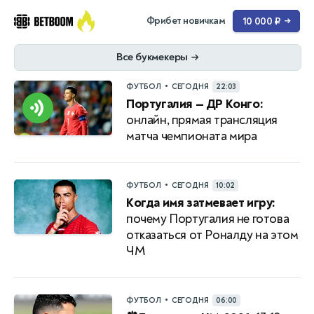
Фрибет новичкам
10 000 ₽
→
Все букмекеры
→
•
ФУТБОЛ
СЕГОДНЯ
22:03
Португалия — ДР Конго:
онлайн, прямая трансляция
матча чемпионата мира
•
ФУТБОЛ
СЕГОДНЯ
10:02
Когда имя затмевает игру:
почему Португалия не готова
отказаться от Роналду на этом
ЧМ
•
ФУТБОЛ
СЕГОДНЯ
06:00