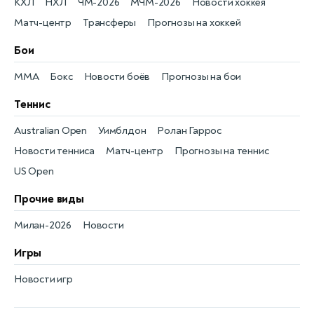
КХЛ
НХЛ
ЧМ-2026
МЧМ-2026
Новости хоккея
Матч-центр
Трансферы
Прогнозы на хоккей
Бои
MMA
Бокс
Новости боёв
Прогнозы на бои
Теннис
Australian Open
Уимблдон
Ролан Гаррос
Новости тенниса
Матч-центр
Прогнозы на теннис
US Open
Прочие виды
Милан-2026
Новости
Игры
Новости игр