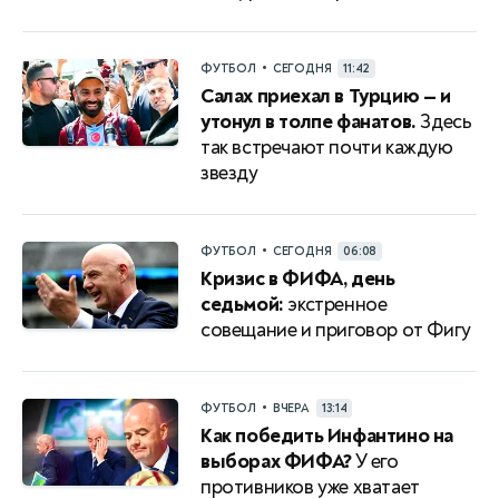
•
ФУТБОЛ
СЕГОДНЯ
11:42
Салах приехал в Турцию — и
утонул в толпе фанатов.
Здесь
так встречают почти каждую
звезду
•
ФУТБОЛ
СЕГОДНЯ
06:08
Кризис в ФИФА, день
седьмой:
экстренное
совещание и приговор от Фигу
•
ФУТБОЛ
ВЧЕРА
13:14
Как победить Инфантино на
выборах ФИФА?
У его
противников уже хватает