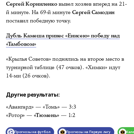
Сергей Корниленко
вывел хозяев вперед на 21-
й минуте. На 69-й минуте
Сергей Самодин
поставил победную точку.
Дубль Камеша принес «Енисею» победу над
«Тамбовом»
«Крылья Советов» поднялись на второе место в
турнирной таблице (47 очков). «Химки» идут
14-ми (26 очков).
Другие результаты:
«Авангард» — «Томь» — 3:3
«Ротор» —
«Тюмень»
— 1:2
Прогнозы на футбол
Прогнозы на Первую лигу
Кал