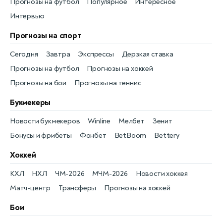
Прогнозы на футбол
Популярное
Интересное
Интервью
Прогнозы на спорт
Сегодня
Завтра
Экспрессы
Дерзкая ставка
Прогнозы на футбол
Прогнозы на хоккей
Прогнозы на бои
Прогнозы на теннис
Букмекеры
Новости букмекеров
Winline
Мелбет
Зенит
Бонусы и фрибеты
Фонбет
BetBoom
Bettery
Хоккей
КХЛ
НХЛ
ЧМ-2026
МЧМ-2026
Новости хоккея
Матч-центр
Трансферы
Прогнозы на хоккей
Бои