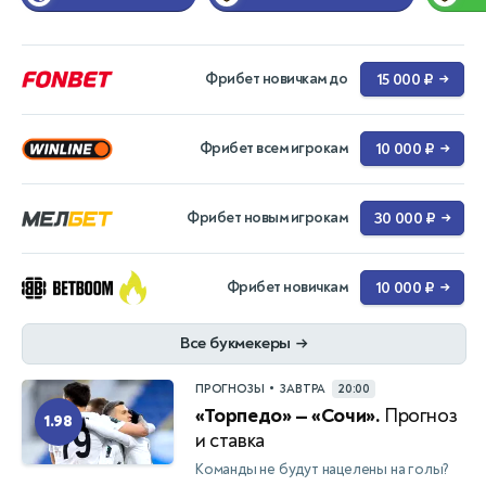
Фрибет новичкам до
15 000 ₽
→
Фрибет всем игрокам
10 000 ₽
→
Фрибет новым игрокам
30 000 ₽
→
Фрибет новичкам
10 000 ₽
→
Все букмекеры
→
•
ПРОГНОЗЫ
ЗАВТРА
20:00
«Торпедо» — «Сочи».
Прогноз
1.98
и ставка
Команды не будут нацелены на голы?