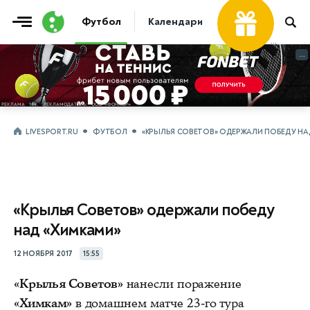
Футбол
Календари
Таблицы
Матчи
...
...
LIVESPORT.RU
ФУТБОЛ
«КРЫЛЬЯ СОВЕТОВ» ОДЕРЖАЛИ ПОБЕДУ НА
«Крылья Советов» одержали победу
над «Химками»
12 НОЯБРЯ 2017
15:55
«Крылья Советов»
нанесли поражение
«Химкам»
в домашнем матче 23-го тура