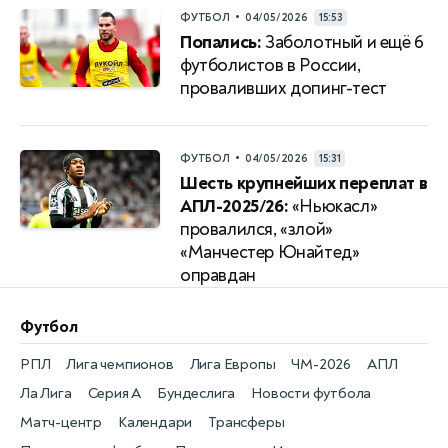
•
ФУТБОЛ
04/05/2026
15:53
Попались:
Заболотный и ещё 6
футболистов в России,
проваливших допинг-тест
•
ФУТБОЛ
04/05/2026
15:31
Шесть крупнейших переплат в
АПЛ-2025/26:
«Ньюкасл»
провалился, «злой»
«Манчестер Юнайтед»
оправдан
Футбол
РПЛ
Лига чемпионов
Лига Европы
ЧМ-2026
АПЛ
Ла Лига
Серия А
Бундеслига
Новости футбола
Матч-центр
Календари
Трансферы