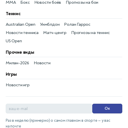
MMA
Бокс
Новости боёв
Прогнозы на бои
Теннис
Australian Open
Уимблдон
Ролан Гаррос
Новости тенниса
Матч-центр
Прогнозы на теннис
US Open
Прочие виды
Милан-2026
Новости
Игры
Новости игр
Ок
Раз в неделю (примерно) о самом главном в спорте — у вас
на почте