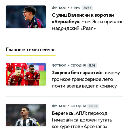
•
ФУТБОЛ
ВЧЕРА
20:56
С улиц Валенсии к воротам
«Бернабеу».
Чем Эспи привлек
мадридский «Реал»
Главные темы сейчас
•
ФУТБОЛ
СЕГОДНЯ
11:09
Закупка без гарантий:
почему
громкое трансферное лето
почти всегда ведет к кризису
•
ФУТБОЛ
СЕГОДНЯ
08:00
Берегись, АПЛ:
переход
Гимарайнса должен пугать
конкурентов «Арсенала»