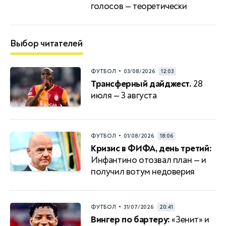
голосов — теоретически
Выбор читателей
•
ФУТБОЛ
03/08/2026
12:03
Трансферный дайджест.
28
июля — 3 августа
•
ФУТБОЛ
01/08/2026
18:06
Кризис в ФИФА, день третий:
Инфантино отозвал план — и
получил вотум недоверия
•
ФУТБОЛ
31/07/2026
20:41
Вингер по бартеру:
«Зенит» и