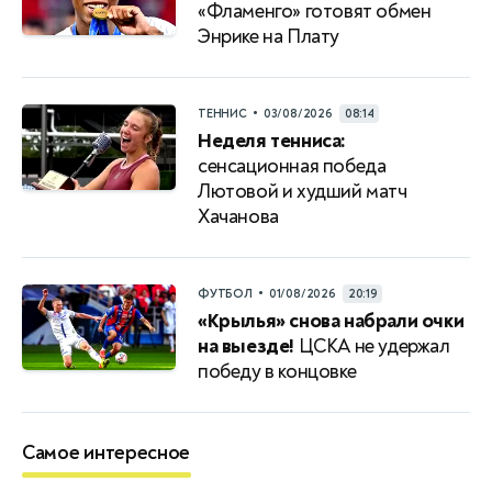
«Фламенго» готовят обмен
Энрике на Плату
•
ТЕННИС
03/08/2026
08:14
Неделя тенниса:
сенсационная победа
Лютовой и худший матч
Хачанова
•
ФУТБОЛ
01/08/2026
20:19
«Крылья» снова набрали очки
на выезде!
ЦСКА не удержал
победу в концовке
Самое интересное