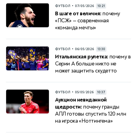
•
ФУТБОЛ
07/05/2026
10:21
В шаге от величия:
почему
«ПСЖ» — современная
«команда мечты»
•
ФУТБОЛ
06/05/2026
13:30
Итальянская рулетка:
почему в
Серии A больше никто не
может защитить скудетто
•
ФУТБОЛ
05/05/2026
10:37
Аукцион невиданной
щедрости:
почему гранды
АПЛ готовы спустить 120 млн
на игрока «Ноттингема»