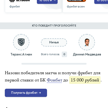
10 000 ₽
10 000 
→
Фрибет
Фрибет всем
КТО ПОБЕДИТ? ПРОГОЛОСУЙТЕ
Ничья
Теранс Атман
Даниил Медведев
Всего голосов:
0
Назови победителя матча и получи фрибет для
первой ставки от БК
Фонбет
до
15 000 рублей
.
Получить фрибет
→