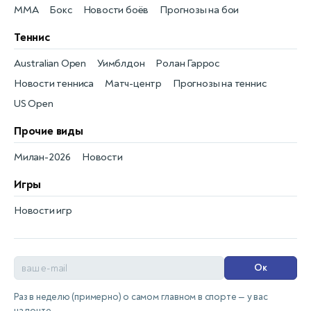
MMA
Бокс
Новости боёв
Прогнозы на бои
Теннис
Australian Open
Уимблдон
Ролан Гаррос
Новости тенниса
Матч-центр
Прогнозы на теннис
US Open
Прочие виды
Милан-2026
Новости
Игры
Новости игр
Ок
Раз в неделю (примерно) о самом главном в спорте — у вас
на почте