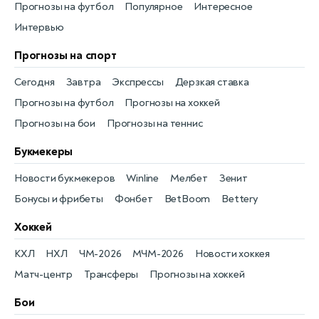
Прогнозы на футбол
Популярное
Интересное
Интервью
Прогнозы на спорт
Сегодня
Завтра
Экспрессы
Дерзкая ставка
Прогнозы на футбол
Прогнозы на хоккей
Прогнозы на бои
Прогнозы на теннис
Букмекеры
Новости букмекеров
Winline
Мелбет
Зенит
Бонусы и фрибеты
Фонбет
BetBoom
Bettery
Хоккей
КХЛ
НХЛ
ЧМ-2026
МЧМ-2026
Новости хоккея
Матч-центр
Трансферы
Прогнозы на хоккей
Бои