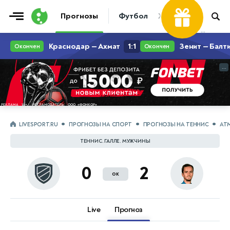
Прогнозы
Футбол
Хоккей
Теннис
...
...
LIVESPORT.RU
ПРОГНОЗЫ НА СПОРТ
ПРОГНОЗЫ НА ТЕННИС
АТ
ТЕННИС. ГАЛЛЕ. МУЖЧИНЫ
0
2
ок
Live
Прогноз