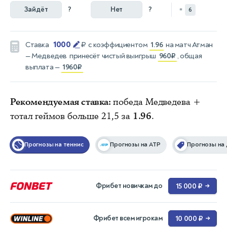
Зайдёт
?
Нет
?
=
6
1000
Ставка
₽
с коэффициентом
1.96
на матч
Атман
— Медведев
принесёт чистый выигрыш
960₽
, общая
выплата —
1960₽
Рекомендуемая ставка:
победа Медведева +
тотал геймов больше 21,5 за
1.96
.
Прогнозы на теннис
Прогнозы на ATP
Прогнозы на
Фрибет новичкам до
15 000 ₽
→
Фрибет всем игрокам
10 000 ₽
→