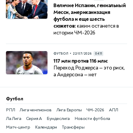
Величие Испании, гениальный
Месси, американизация
футбола и еще шесть
сюжетов:
каким останется в
истории ЧМ-2026
•
ФУТБОЛ
22/07/2026
04:11
117 млн против 116 млн:
Переход Роджерса — это риск,
а Андерсона — нет
Футбол
РПЛ
Лига чемпионов
Лига Европы
ЧМ-2026
АПЛ
Ла Лига
Серия А
Бундеслига
Новости футбола
Матч-центр
Календари
Трансферы