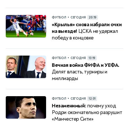
•
ФУТБОЛ
СЕГОДНЯ
20:19
«Крылья» снова набрали очки
на выезде!
ЦСКА не удержал
победу в концовке
•
ФУТБОЛ
СЕГОДНЯ
13:19
Вечная война ФИФА и УЕФА.
Делят власть, турниры и
миллиарды
•
ФУТБОЛ
СЕГОДНЯ
12:01
Незаменимый:
почему уход
Родри окончательно разрушит
«Манчестер Сити»