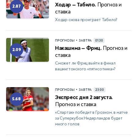
Ходар — Табило.
Прогноз и
2.87
ставка
Ходар снова проиграет Табило?
•
ПРОГНОЗЫ
ЗАВТРА
01:30
Накашима — Фриц.
Прогноз и
2.09
ставка
Сможет ли Фриц выйти в финал
вашингтонского «пятисотника»?
•
ПРОГНОЗЫ
ЗАВТРА
23:00
Экспресс дня 2 августа.
5.68
Прогноз и ставка
«Спартак» победит в Грозном, в матче
за Суперкубок Нидерландов будет
много голов