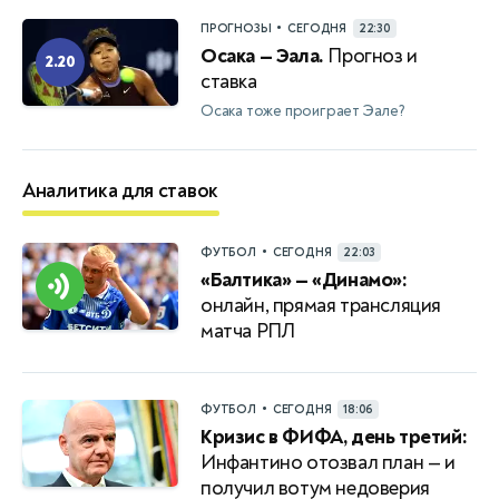
•
ПРОГНОЗЫ
СЕГОДНЯ
22:30
Осака — Эала.
Прогноз и
2.20
ставка
Осака тоже проиграет Эале?
Аналитика для ставок
•
ФУТБОЛ
СЕГОДНЯ
22:03
«Балтика» — «Динамо»:
онлайн, прямая трансляция
матча РПЛ
•
ФУТБОЛ
СЕГОДНЯ
18:06
Кризис в ФИФА, день третий:
Инфантино отозвал план — и
получил вотум недоверия