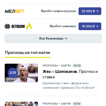
Фрибет новым игрокам
30 000 ₽
→
Фрибет новичкам
10 000 ₽
→
Все букмекеры
→
Прогнозы на топ-матчи
•
ПРОГНОЗЫ
ЗАВТРА
06:00
Жеа — Шаповалов.
Прогноз и
2.75
ставка
Шаповалов станет двукратным
чемпионом турнира в Лос-Кабосе?
•
ПРОГНОЗЫ
ЗАВТРА
03:00