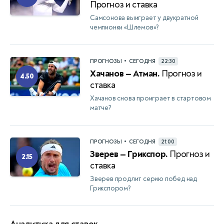
Прогноз и ставка
Самсонова выиграет у двукратной
чемпионки «Шлемов»?
•
ПРОГНОЗЫ
СЕГОДНЯ
22:30
Хачанов — Атман.
Прогноз и
4.50
ставка
Хачанов снова проиграет в стартовом
матче?
•
ПРОГНОЗЫ
СЕГОДНЯ
21:00
Зверев — Грикспор.
Прогноз и
2.15
ставка
Зверев продлит серию побед над
Грикспором?