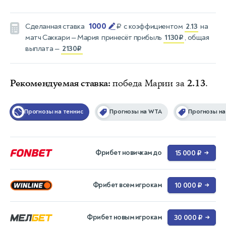
1000
Сделанная ставка
₽
с коэффициентом
2.13
на
матч
Саккари — Мария
принесёт прибыль
1130₽
, общая
выплата —
2130₽
Рекомендуемая ставка:
победа Марии за
2.13
.
Прогнозы на теннис
Прогнозы на WTA
Прогнозы на
Фрибет новичкам до
15 000 ₽
→
Фрибет всем игрокам
10 000 ₽
→
Фрибет новым игрокам
30 000 ₽
→