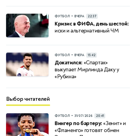
•
ФУТБОЛ
ВЧЕРА
22:37
Кризис в ФИФА, день шестой:
иски и альтернативный ЧМ
•
ФУТБОЛ
ВЧЕРА
15:42
Докатился:
«Спартак»
выкупает Мирлинда Даку у
«Рубина»
Выбор читателей
•
ФУТБОЛ
31/07/2026
20:41
Вингер по бартеру:
«Зенит» и
«Фламенго» готовят обмен