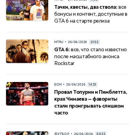
Тачки, квесты, два ствола:
все
бонусы и контент, доступные в
GTA 6 на старте релиза
•
ИГРЫ
26/06/2026
21:02
GTA 6:
все, что стало известно
после масштабного анонса
Rockstar
•
БОИ
26/06/2026
14:33
Провал Топурии и Пимблетта,
крах Чимаева — фавориты
стали проигрывать слишком
часто
•
ФУТБОЛ
26/06/2026
04:22