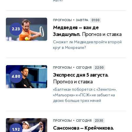
матч?
•
ПРОГНОЗЫ
ЗАВТРА
01:00
Медведев — ван де
2.23
Зандшульп.
Прогноз и ставка
Сможет ли Медведев пройти второй
круг в Монреале?
•
ПРОГНОЗЫ
СЕГОДНЯ
22:00
Экспресс дня 5 августа.
4.80
Прогноз и ставка
«Балтика» поборется с «Зенитом»,
«Мальорка» и «ПСЖ» не забьют на
двоих больше трех мячей
•
ПРОГНОЗЫ
СЕГОДНЯ
23:30
Самсонова — Крейчикова.
1.92