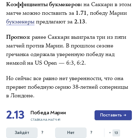
Коэффициенты букмекеров:
на Саккари в этом
матче можно поставить за
1.71
, победу Марии
букмекеры
предлагают за
2.13
.
Прогноз:
ранее Саккари выиграла три из пяти
матчей против Марии. В прошлом сезоне
гречанка одержала уверенную победу над
немкой на US Open — 6:3, 6:2.
Но сейчас все равно нет уверенности, что она
прервет победную серию 38-летней соперницы
в Лондоне.
2.13
Победа Марии
Поставить
→
СТАВКА НА МАТЧ #1
Зайдёт
?
Нет
?
=
13