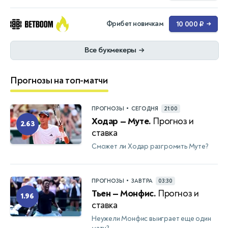
Фрибет новичкам
10 000 ₽
→
Все букмекеры
→
Прогнозы на топ-матчи
•
ПРОГНОЗЫ
СЕГОДНЯ
21:00
Ходар — Муте.
Прогноз и
2.63
ставка
Сможет ли Ходар разгромить Муте?
•
ПРОГНОЗЫ
ЗАВТРА
03:30
Тьен — Монфис.
Прогноз и
1.96
ставка
Неужели Монфис выиграет еще один