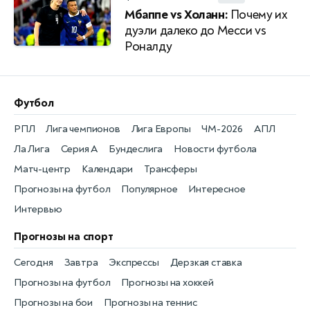
Мбаппе vs Холанн:
Почему их
дуэли далеко до Месси vs
Роналду
Футбол
РПЛ
Лига чемпионов
Лига Европы
ЧМ-2026
АПЛ
Ла Лига
Серия А
Бундеслига
Новости футбола
Матч-центр
Календари
Трансферы
Прогнозы на футбол
Популярное
Интересное
Интервью
Прогнозы на спорт
Сегодня
Завтра
Экспрессы
Дерзкая ставка
Прогнозы на футбол
Прогнозы на хоккей
Прогнозы на бои
Прогнозы на теннис