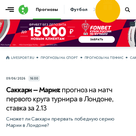
Фрибет
Прогнозы
Футбол
Хоккей
Теннис
30 000
...
...
LIVESPORT.RU
ПРОГНОЗЫ НА СПОРТ
ПРОГНОЗЫ НА ТЕННИС
САК
09/06/2026
16:00
Саккари — Мария:
прогноз на матч
первого круга турнира в Лондоне,
ставка за 2.13
Сможет ли Саккари прервать победную серию
Марии в Лондоне?