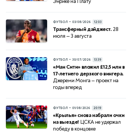
Энрике на Плату
•
ФУТБОЛ
03/08/2026
12:03
Трансферный дайджест.
28
июля — 3 августа
•
ФУТБОЛ
30/07/2026
13:39
«Ман Сити» вложил £12,5 млн в
17‑летнего дерзкого вингера.
Джереми Монга — проект на
годы вперед
•
ФУТБОЛ
01/08/2026
20:19
«Крылья» снова набрали очки
на выезде!
ЦСКА не удержал
победу в концовке