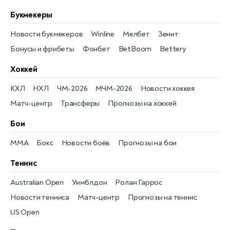
Букмекеры
Новости букмекеров
Winline
Мелбет
Зенит
Бонусы и фрибеты
Фонбет
BetBoom
Bettery
Хоккей
КХЛ
НХЛ
ЧМ-2026
МЧМ-2026
Новости хоккея
Матч-центр
Трансферы
Прогнозы на хоккей
Бои
MMA
Бокс
Новости боёв
Прогнозы на бои
Теннис
Australian Open
Уимблдон
Ролан Гаррос
Новости тенниса
Матч-центр
Прогнозы на теннис
US Open