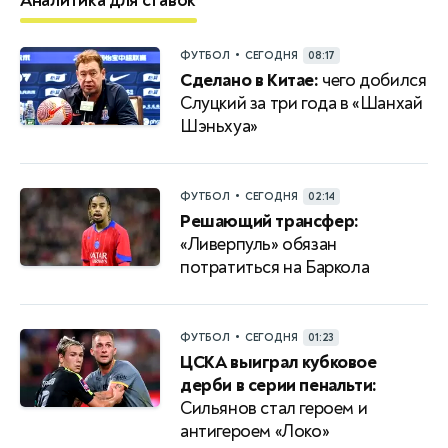
Аналитика для ставок
•
ФУТБОЛ
СЕГОДНЯ
08:17
Сделано в Китае:
чего добился
Слуцкий за три года в «Шанхай
Шэньхуа»
•
ФУТБОЛ
СЕГОДНЯ
02:14
Решающий трансфер:
«Ливерпуль» обязан
потратиться на Баркола
•
ФУТБОЛ
СЕГОДНЯ
01:23
ЦСКА выиграл кубковое
дерби в серии пенальти:
Сильянов стал героем и
антигероем «Локо»