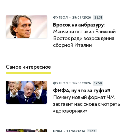
•
ФУТБОЛ
29/07/2026
22:31
Бросок на амбразуру:
Манчини оставил Ближний
Восток ради возрождения
сборной Италии
Самое интересное
•
ФУТБОЛ
26/06/2026
12:50
ФИФА, ну что за туфта?!
Почему новый формат ЧМ
заставит нас снова смотреть
«договорняки»
•
ИГРЫ
27/06/2026
11:08