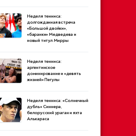
Неделя тенниса:
долгожданная встреча
«Большой двойки»,
«баранки» Медведева и
новый титул Мирры
Неделя тенниса:
аргентинское
доминирование и «девять
жизней» Пегулы
Неделя тенниса: «Солнечный
дубль» Синнера,
белорусский ураган и яхта
Алькараса