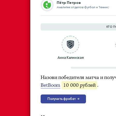
Пётр Петров
Аналитик отделов Футбол и Теннис
КТО П
Анна Калинская
Назови победителя матча и полу
BetBoom
10 000 рублей
.
Получить фрибет
→