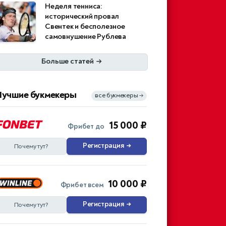
Неделя тенниса:
исторический провал
Свентек и бесполезное
самовнушение Рублева
Больше статей
→
Лучшие букмекеры
все букмекеры
→
15 000 ₽
Фрибет до
Регистрация
→
Почему тут?
10 000 ₽
Фрибет всем
Регистрация
→
Почему тут?