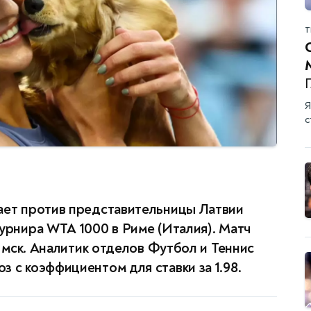
Т
Г
Я
с
ает против представительницы Латвии
турнира WTA 1000 в Риме (Италия). Матч
0 мск. Аналитик отделов Футбол и Теннис
 с коэффициентом для ставки за 1.98.