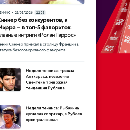
•
ЕННИС
23/05/2026
22:03
Синнер без конкурентов, а
Мирра — в топ-5 фавориток.
лавные интриги «Ролан Гаррос»
нник Синнер приехал в столицу Франции в
татусе безоговорочного фаворита
Неделя тенниса: травма
Алькараса, невезение
Свентек и тревожная
тенденция Рублева
Неделя тенниса: Рыбакина
«угнала» спорткар, а Рублев
проиграл финал