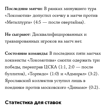
Последние матчи
: В рамках минувшего тура
«Локомотив» допустил осечку в матче против
«Металлурга» (4:5 — после овертайма).
Не сыграют
: Дисквалифицированных и
травмированных игроков на матч нет.
Состояние команды
: В последних пяти матчах
хоккеисты «Локомотива» смогли одержать три
победы, переиграв ЦСКА (1:1, 2:0 — после
буллитов), «Торпедо» (1:0) и «Адмирал» (3:2).
Ярославский коллектив уступил лишь в
поединке против московского «Динамо» (0:2).
Статистика для ставок