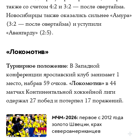
также со счетом 4:2 и 3:2 — после овертайма.
Новосибирцы также оказались сильнее «Амура»
(3:2 — после овертайма) и уступили
«Авангарду» (2:5).
«Локомотив»
Турнирное положение
: В Западной
конференции ярославский клуб занимает 1
место, набрав 59 очков.
«Локомотив»
в 44
матчах Континентальной хоккейной лиги
одержал 27 побед и потерпел 17 поражений.
МЧМ-2026:
первое с 2012 года
золото Швеции, крах
североамериканцев