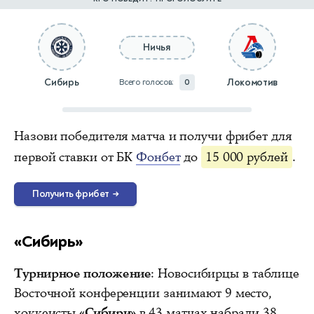
Ничья
Сибирь
Локомотив
Всего голосов:
0
Назови победителя матча и получи фрибет для
первой ставки от БК
Фонбет
до
15 000 рублей
.
Получить фрибет
→
«Сибирь»
Турнирное положение
: Новосибирцы в таблице
Восточной конференции занимают 9 место,
хоккеисты
«Сибири»
в 43 матчах набрали 38