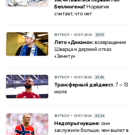
Беллингема?
Норвегия
считает, что нет
•
ФУТБОЛ
12/07/2026
20:55
Лето «Динамо»:
возвращение
Шварца и дерзкий отказ
«Зениту»
•
ФУТБОЛ
13/07/2026
23:46
Трансферный дайджест.
7 — 13
июля
•
ФУТБОЛ
13/07/2026
02:24
Недопрыгнувшие:
они
заслужили больше, чем вылет в