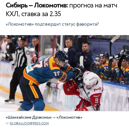
Сибирь — Локомотив:
прогноз на матч
КХЛ, ставка за 2.35
«Локомотив» подтвердит статус фаворита?
«Шанхайские Драконы» — «Локомотив»
GLOBALLOOKPRESS.COM