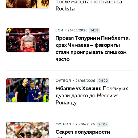
после масштабного анонса
Rockstar
•
БОИ
26/06/2026
14:33
Провал Топурии и Пимблетта,
крах Чимаева — фавориты
стали проигрывать слишком
часто
•
ФУТБОЛ
26/06/2026
04:22
Мбаппе vs Холанн:
Почему их
дуэли далеко до Месси vs
Роналду
•
ФУТБОЛ
25/06/2026
20:05
Секрет популярности