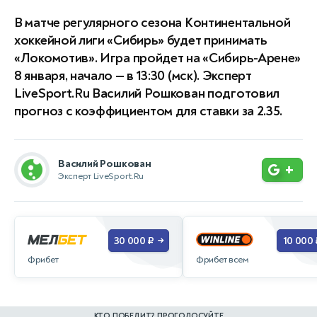
В матче регулярного сезона Континентальной
хоккейной лиги «Сибирь» будет принимать
«Локомотив». Игра пройдет на «Сибирь-Арене»
8 января, начало — в 13:30 (мск). Эксперт
LiveSport.Ru Василий Рошкован подготовил
прогноз с коэффициентом для ставки за 2.35.
Василий Рошкован
+
Эксперт LiveSport.Ru
30 000 ₽
10 000 
→
Фрибет
Фрибет всем
КТО ПОБЕДИТ? ПРОГОЛОСУЙТЕ