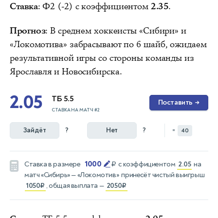
Ставка
: Ф2 (-2) с коэффициентом
2.35
.
Прогноз
: В среднем хоккеисты «Сибири» и
«Локомотива» забрасывают по 6 шайб, ожидаем
результативной игры со стороны команды из
Ярославля и Новосибирска.
2.05
ТБ 5.5
Поставить
→
СТАВКА НА МАТЧ #2
Зайдёт
?
Нет
?
=
40
1000
Ставка в размере
₽
с коэффициентом
2.05
на
матч
«Сибирь» — «Локомотив»
принесёт чистый выигрыш
1050₽
, общая выплата —
2050₽