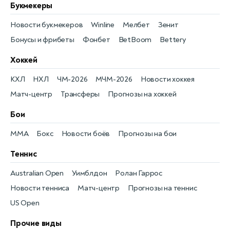
Букмекеры
Новости букмекеров
Winline
Мелбет
Зенит
Бонусы и фрибеты
Фонбет
BetBoom
Bettery
Хоккей
КХЛ
НХЛ
ЧМ-2026
МЧМ-2026
Новости хоккея
Матч-центр
Трансферы
Прогнозы на хоккей
Бои
MMA
Бокс
Новости боёв
Прогнозы на бои
Теннис
Australian Open
Уимблдон
Ролан Гаррос
Новости тенниса
Матч-центр
Прогнозы на теннис
US Open
Прочие виды