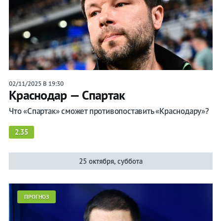
Букмекеры
Хоккей
Теннис
Бои
02/11/2025 В 19:30
Прочие
Краснодар — Спартак
Что «Спартак» сможет противопоставить «Краснодару»?
Игры
2.35
25 октября, суббота
ПРОГНОЗ