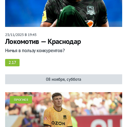
Календарь/
таблица
Прогнозы
23/11/2025 В 19:45
Локомотив — Краснодар
Трансферы
Ничья в пользу конкурентов?
2.17
Футбол России
РПЛ
08 ноября, суббота
Кубок России
ФНЛ
ПРОГНОЗ
Суперкубок России
Кубок Матч Премьер