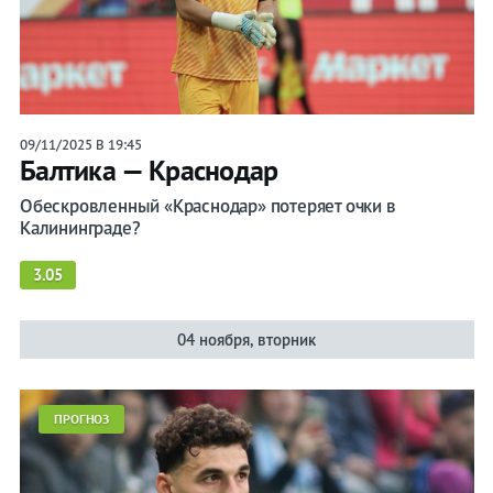
Сборная России
Арсенал Тула
Ахмат
09/11/2025 В 19:45
Балтика — Краснодар
Динамо
Обескровленный «Краснодар» потеряет очки в
Зенит
Калининграде?
Краснодар
3.05
Крылья Советов
04 ноября, вторник
Локомотив
Оренбург
ПРОГНОЗ
Ростов
Рубин