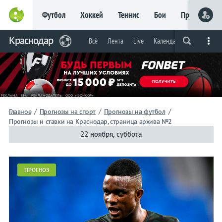
Футбол
Хоккей
Теннис
Бои
Прочие
Главное
Краснодар
Фрибет
Всё
Лента
Live
Календарь/таблица
Пр
Live
Вся лента
Прогнозы
Букмекеры
до 15
000 ₽
Новым
игрокам, без
условий
Футбол
/
/
/
Главное
Прогнозы на спорт
Прогнозы на футбол
Прогнозы и ставки на Краснодар, страница архива №2
Краснодар
22 ноября, суббота
Всё
ПРОГНОЗ
Лента
Live