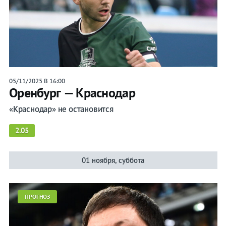
Сочи
Спартак
Тамбов
Урал
05/11/2025 В 16:00
Уфа
Оренбург — Краснодар
ЦСКА
«Краснодар» не остановится
2.05
01 ноября, суббота
Прогнозы
ПРОГНОЗ
на спорт