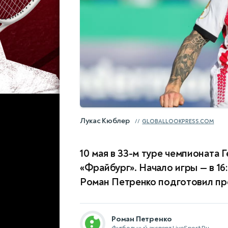
Лукас Кюблер
GLOBALLOOKPRESS.COM
10 мая в 33-м туре чемпионата 
«Фрайбург». Начало игры — в 16
Роман Петренко подготовил про
Роман Петренко