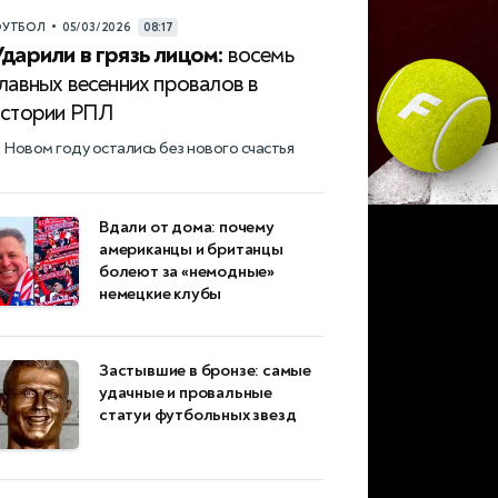
•
УТБОЛ
05/03/2026
08:17
Ударили в грязь лицом:
восемь
лавных весенних провалов в
истории РПЛ
 Новом году остались без нового счастья
Вдали от дома: почему
американцы и британцы
болеют за «немодные»
немецкие клубы
Застывшие в бронзе: самые
удачные и провальные
статуи футбольных звезд