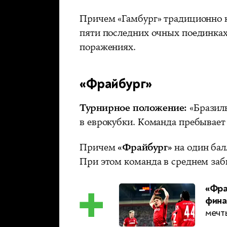
Причем «Гамбург» традиционно н
пяти последних очных поединках
поражениях.
«Фрайбург»
Турнирное положение:
«Бразиль
в еврокубки. Команда пребывает
Причем
«Фрайбург»
на один бал
При этом команда в среднем заб
«Фра
фина
мечт