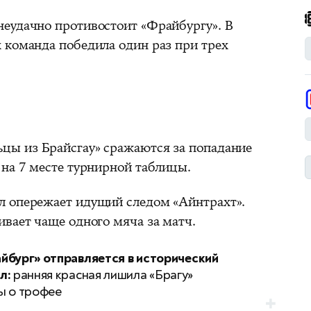
еудачно противостоит «Фрайбургу». В
 команда победила один раз при трех
цы из Брайсгау» сражаются за попадание
 на 7 месте турнирной таблицы.
л опережает идущий следом «Айнтрахт».
ивает чаще одного мяча за матч.
йбург» отправляется в исторический
л:
ранняя красная лишила «Брагу»
ы о трофее