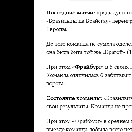
Последние матчи:
предыдущий п
«Бразильцы из Брайсгау» переигр
Европы.
До того команда не сумела одолет
она была бита той же «Брагой» (1
При этом
«Фрайбург»
в 5 своих 
Команда отличилась 6 забитыми
ворота.
Состояние команды:
«Бразильцы
свои результаты. Команда не про
При этом «Фрайбург» в среднем п
выезде команда добыла всего че