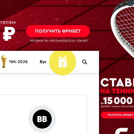
...
Фрибет
ЧМ-2026
Букмекеры
...