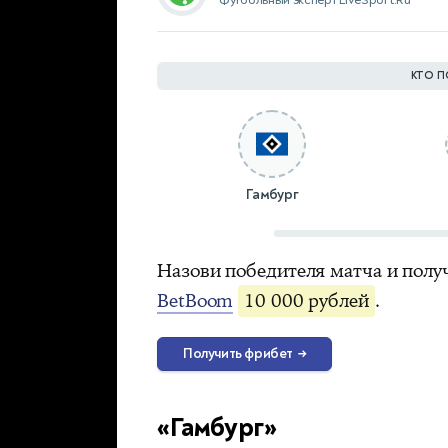
Футбольный эксперт LiveSport.Ru
КТО П
Гамбург
Назови победителя матча и полу
BetBoom
10 000 рублей
.
Получить фрибет
→
«Гамбург»