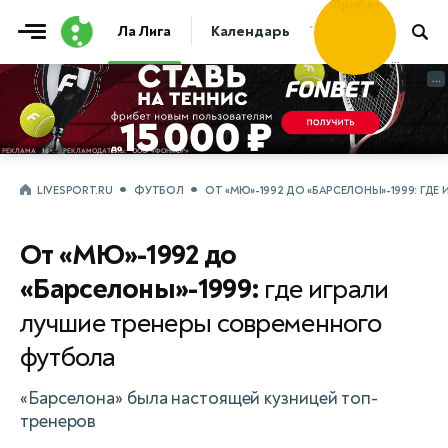
Фрибет
Ла Лига
Календарь
Таблица
Прогно
30 000 ₽
...
...
LIVESPORT.RU
ФУТБОЛ
ОТ «МЮ»-1992 ДО «БАРСЕЛОНЫ»-1999: ГД
От «МЮ»-1992 до
«Барселоны»-1999:
где играли
лучшие тренеры современного
футбола
«Барселона» была настоящей кузницей топ-
тренеров