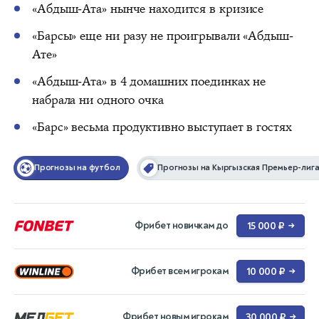
«Абдыш-Ата» нынче находится в кризисе
«Барсы» еще ни разу не проигрывали «Абдыш-
Ате»
«Абдыш-Ата» в 4 домашних поединках не
набрала ни одного очка
«Барс» весьма продуктивно выступает в гостях
Прогнозы на футбол
Прогнозы на Кыргызская Премьер-лиг
Фрибет новичкам до
15 000 ₽
→
Фрибет всем игрокам
10 000 ₽
→
Фрибет новым игрокам
30 000 ₽
→