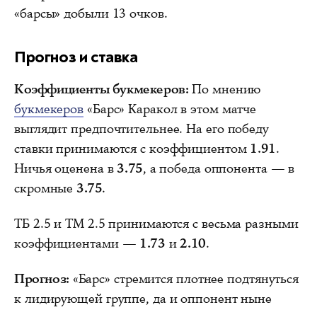
«барсы» добыли 13 очков.
Прогноз и ставка
Коэффициенты букмекеров:
По мнению
букмекеров
«Барс» Каракол в этом матче
выглядит предпочтительнее. На его победу
ставки принимаются с коэффициентом
1.91
.
Ничья оценена в
3.75
, а победа оппонента — в
скромные
3.75
.
ТБ 2.5 и ТМ 2.5 принимаются с весьма разными
коэффициентами —
1.73
и
2.10
.
Прогноз:
«Барс» стремится плотнее подтянуться
к лидирующей группе, да и оппонент ныне