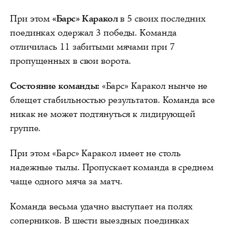
При этом
«Барс» Каракол
в 5 своих последних
поединках одержал 3 победы. Команда
отличилась 11 забитыми мячами при 7
пропущенных в свои ворота.
Состояние команды:
«Барс» Каракол нынче не
блещет стабильностью результатов. Команда все
никак не может подтянуться к лидирующей
группе.
При этом «Барс» Каракол имеет не столь
надежные тылы. Пропускает команда в среднем
чаще одного мяча за матч.
Команда весьма удачно выступает на полях
соперников. В шести выездных поединках