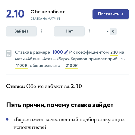
2.10
Обе не забьют
Поставить
→
СТАВКА НА МАТЧ #2
Зайдёт
?
Нет
?
=
0
1000
Ставка в размере
₽
с коэффициентом
2.10
на
матч
«Абдыш-Ата» — «Барс» Каракол
принесёт прибыль
1100₽
, общая выплата —
2100₽
Ставка:
Обе не забьют за
2.10
Пять причин, почему ставка зайдет
«Барс» имеет качественный подбор атакующих
исполнителей