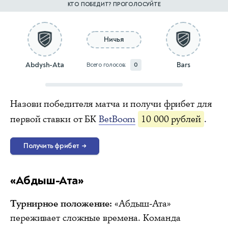
КТО ПОБЕДИТ? ПРОГОЛОСУЙТЕ
Ничья
Abdysh-Ata
Bars
Всего голосов:
0
Назови победителя матча и получи фрибет для
первой ставки от БК
BetBoom
10 000 рублей
.
Получить фрибет
→
«Абдыш-Ата»
Турнирное положение:
«Абдыш-Ата»
переживает сложные времена. Команда