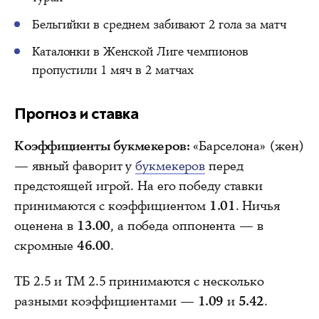
Бельгийки в среднем забивают 2 гола за матч
Каталонки в Женской Лиге чемпионов
пропустили 1 мяч в 2 матчах
Прогноз и ставка
Коэффициенты букмекеров:
«Барселона» (жен)
— явный фаворит у
букмекеров
перед
предстоящей игрой. На его победу ставки
принимаются с коэффициентом
1.01
. Ничья
оценена в
13.00
, а победа оппонента — в
скромные
46.00
.
ТБ 2.5 и ТМ 2.5 принимаются с несколько
разными коэффициентами —
1.09
и
5.42
.