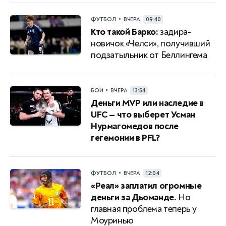
•
ФУТБОЛ
ВЧЕРА
09:40
Кто такой Барко:
задира-
новичок «Челси», получивший
подзатыльник от Беллингема
•
БОИ
ВЧЕРА
13:54
Деньги MVP или наследие в
UFC — что выберет Усман
Нурмагомедов после
гегемонии в PFL?
•
ФУТБОЛ
ВЧЕРА
12:04
«Реал» заплатил огромные
деньги за Дьоманде.
Но
главная проблема теперь у
Моуринью