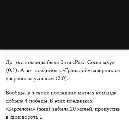
До того команда была бита «Реал Сосьедаду»
(0:1). А вот поединок с «Гранадой» завершился
уверенным успехом (2:0).
Вообще, в 5 своих последних матчах команда
добыла 4 победы. В этих поединках
«Барселона» (жен) забила 20 мячей, пропустив
в свои ворота 1.