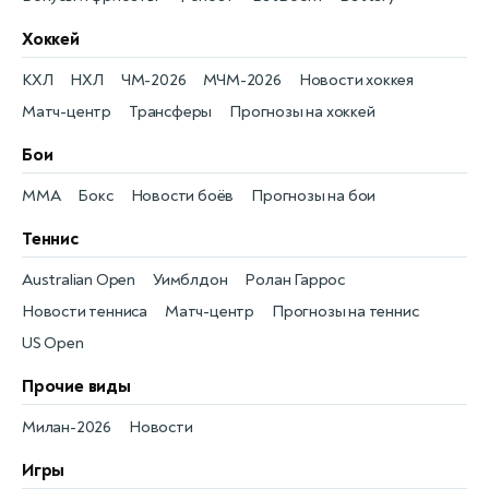
Хоккей
КХЛ
НХЛ
ЧМ-2026
МЧМ-2026
Новости хоккея
Матч-центр
Трансферы
Прогнозы на хоккей
Бои
MMA
Бокс
Новости боёв
Прогнозы на бои
Теннис
Australian Open
Уимблдон
Ролан Гаррос
Новости тенниса
Матч-центр
Прогнозы на теннис
US Open
Прочие виды
Милан-2026
Новости
Игры