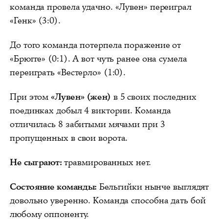
команда провела удачно. «Лувен» переиграл
«Генк» (3:0).
До того команда потерпела поражение от
«Брюгге» (0:1). А вот чуть ранее она сумела
переиграть «Вестерло» (1:0).
При этом
«Лувен» (жен)
в 5 своих последних
поединках добыл 4 виктории. Команда
отличилась 8 забитыми мячами при 3
пропущенных в свои ворота.
Не сыграют:
травмированных нет.
Состояние команды:
Бельгийки нынче выглядят
довольно уверенно. Команда способна дать бой
любому оппоненту.