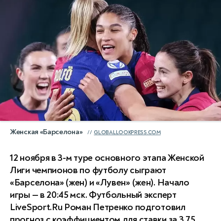
Женская «Барселона»
GLOBALLOOKPRESS.COM
12 ноября в 3-м туре основного этапа Женской
Лиги чемпионов по футболу сыграют
«Барселона» (жен) и «Лувен» (жен). Начало
игры — в 20:45 мск. Футбольный эксперт
LiveSport.Ru Роман Петренко подготовил
прогноз с коэффициентом для ставки за 3.75.