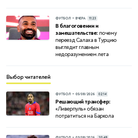
•
ФУТБОЛ
ВЧЕРА
11:23
В благоговении и
замешательстве:
почему
переезд Салаха в Турцию
выглядит главным
недоразумением лета
Выбор читателей
•
ФУТБОЛ
05/08/2026
02:14
Решающий трансфер:
«Ливерпуль» обязан
потратиться на Баркола
•
ФУТБОЛ
03/08/2026
20:48