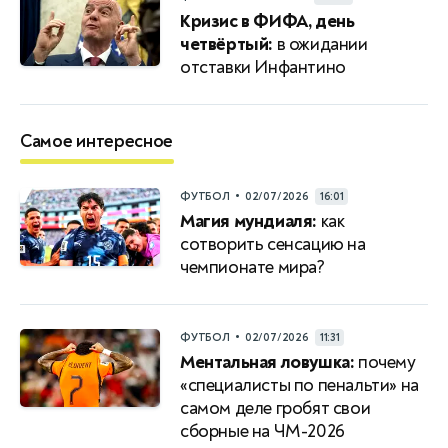
Кризис в ФИФА, день
четвёртый:
в ожидании
отставки Инфантино
Самое интересное
•
ФУТБОЛ
02/07/2026
16:01
Магия мундиаля:
как
сотворить сенсацию на
чемпионате мира?
•
ФУТБОЛ
02/07/2026
11:31
Ментальная ловушка:
почему
«специалисты по пенальти» на
самом деле гробят свои
сборные на ЧМ-2026