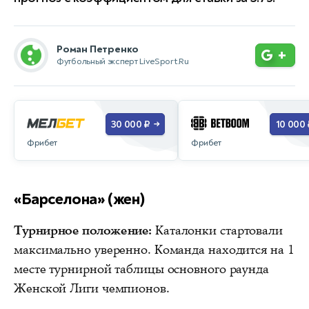
Роман Петренко
+
Футбольный эксперт LiveSport.Ru
30 000 ₽
10 000 
→
Фрибет
Фрибет
«Барселона» (жен)
Турнирное положение:
Каталонки стартовали
максимально уверенно. Команда находится на 1
месте турнирной таблицы основного раунда
Женской Лиги чемпионов.