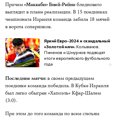
Причем
«Маккаби» Бней-Рейне
бледновато
выглядит в плане реализации. В 15 поединках
чемпионата Израиля команда забила 18 мячей
в ворота соперников.
Яркий Евро-2024 и скандальный
«Золотой мяч».
Колыванов,
Пименов и Шмурнов подводят
итоги европейского футбольного
года
Последние матчи:
в своем предыдущем
поединке команда победила. В Кубке Израиля
был легко обыгран «Хапоэль» Кфар-Шалем
(3:0).
При этом до того команда по всем статьям