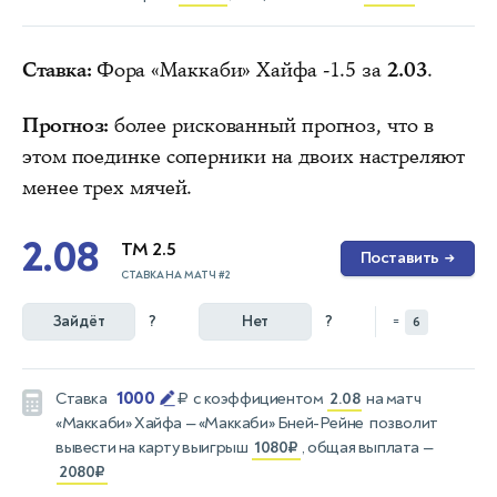
Ставка:
Фора «Маккаби» Хайфа -1.5 за
2.03
.
Прогноз:
более рискованный прогноз, что в
этом поединке соперники на двоих настреляют
менее трех мячей.
2.08
ТМ 2.5
Поставить
→
СТАВКА НА МАТЧ #2
Зайдёт
?
Нет
?
=
6
1000
Ставка
₽
с коэффициентом
2.08
на матч
«Маккаби» Хайфа — «Маккаби» Бней-Рейне
позволит
вывести на карту выигрыш
1080₽
, общая выплата —
2080₽