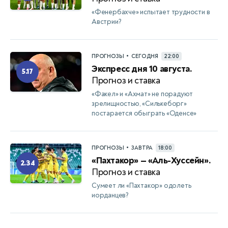
«Фенербахче» испытает трудности в
Австрии?
•
ПРОГНОЗЫ
СЕГОДНЯ
22:00
Экспресс дня 10 августа.
5.17
Прогноз и ставка
«Факел» и «Ахмат» не порадуют
зрелищностью, «Силькеборг»
постарается обыграть «Оденсе»
•
ПРОГНОЗЫ
ЗАВТРА
18:00
«Пахтакор» — «Аль-Хуссейн».
2.34
Прогноз и ставка
Сумеет ли «Пахтакор» одолеть
иорданцев?