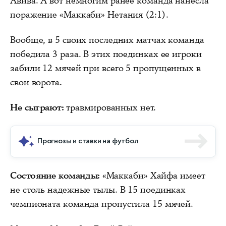
Авива. А вот немногим ранее команда нанесла
поражение «Маккаби» Нетания (2:1).
Вообще, в 5 своих последних матчах команда
победила 3 раза. В этих поединках ее игроки
забили 12 мячей при всего 5 пропущенных в
свои ворота.
Не сыграют:
травмированных нет.
Прогнозы и ставки на футбол
Состояние команды:
«Маккаби» Хайфа имеет
не столь надежные тылы. В 15 поединках
чемпионата команда пропустила 15 мячей.