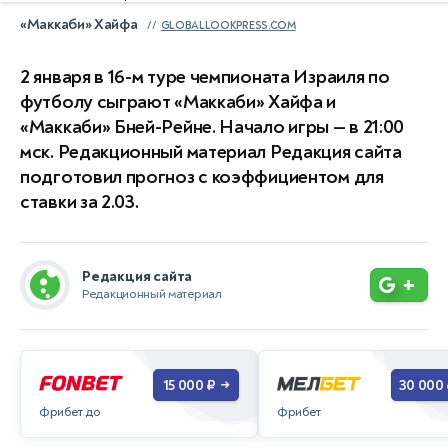
«Маккаби» Хайфа
GLOBALLOOKPRESS.COM
2 января в 16-м туре чемпионата Израиля по
футболу сыграют «Маккаби» Хайфа и
«Маккаби» Бней-Рейне. Начало игры — в 21:00
мск. Редакционный материал Редакция сайта
подготовил прогноз с коэффициентом для
ставки за 2.03.
Редакция сайта
+
Редакционный материал
15 000 ₽
30 000
→
Фрибет до
Фрибет