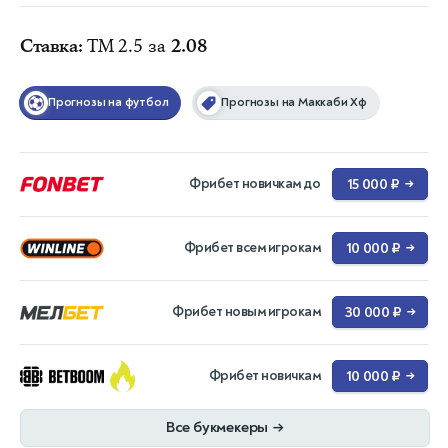
Ставка:
ТМ 2.5 за
2.08
Прогнозы на футбол
Прогнозы на Маккаби Хф
Фрибет новичкам до
15 000 ₽
→
Фрибет всем игрокам
10 000 ₽
→
Фрибет новым игрокам
30 000 ₽
→
Фрибет новичкам
10 000 ₽
→
Все букмекеры
→