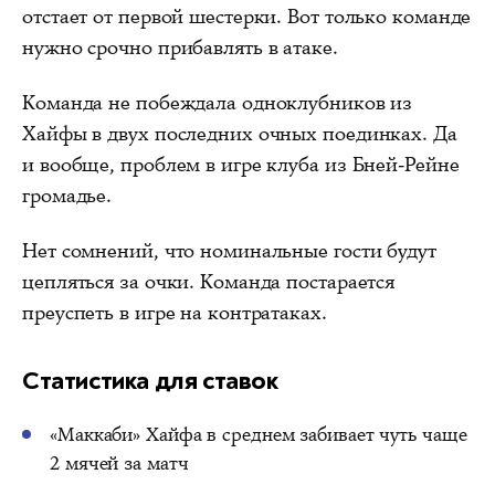
отстает от первой шестерки. Вот только команде
нужно срочно прибавлять в атаке.
Команда не побеждала одноклубников из
Хайфы в двух последних очных поединках. Да
и вообще, проблем в игре клуба из Бней-Рейне
громадье.
Нет сомнений, что номинальные гости будут
цепляться за очки. Команда постарается
преуспеть в игре на контратаках.
Статистика для ставок
«Маккаби» Хайфа в среднем забивает чуть чаще
2 мячей за матч