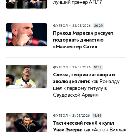
лучший тренер АПЛ?
•
ФУТБОЛ
22/05/2026
20:29
Приход Марески рискует
подорвать династию
«Манчестер Сити»
•
ФУТБОЛ
22/05/2026
10:59
Слезы, теории заговора и
эволюция лиги:
как Роналду
шел к первому титулу в
Саудовской Аравии
•
ФУТБОЛ
21/05/2026
16:44
Тактический гений и культ
Унаи Эмери:
как «Астон Вилла»