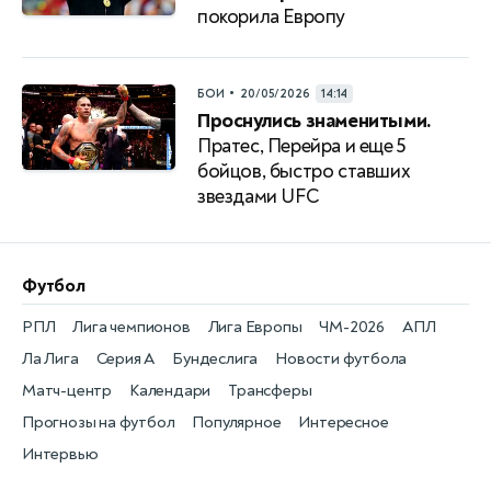
покорила Европу
•
БОИ
20/05/2026
14:14
Проснулись знаменитыми.
Пратес, Перейра и еще 5
бойцов, быстро ставших
звездами UFС
Футбол
РПЛ
Лига чемпионов
Лига Европы
ЧМ-2026
АПЛ
Ла Лига
Серия А
Бундеслига
Новости футбола
Матч-центр
Календари
Трансферы
Прогнозы на футбол
Популярное
Интересное
Интервью