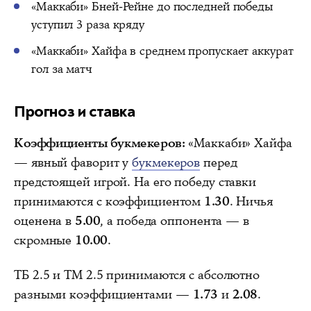
«Маккаби» Бней-Рейне до последней победы
уступил 3 раза кряду
«Маккаби» Хайфа в среднем пропускает аккурат
гол за матч
Прогноз и ставка
Коэффициенты букмекеров:
«Маккаби» Хайфа
— явный фаворит у
букмекеров
перед
предстоящей игрой. На его победу ставки
принимаются с коэффициентом
1.30
. Ничья
оценена в
5.00
, а победа оппонента — в
скромные
10.00
.
ТБ 2.5 и ТМ 2.5 принимаются с абсолютно
разными коэффициентами —
1.73
и
2.08
.