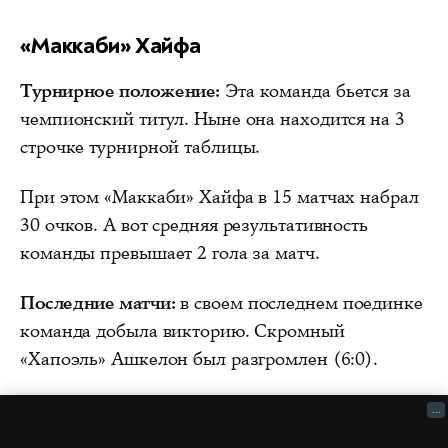
«Маккаби» Хайфа
Турнирное положение:
Эта команда бьется за
чемпионский титул. Ныне она находится на 3
строчке турнирной таблицы.
При этом «Маккаби» Хайфа в 15 матчах набрал
30 очков. А вот средняя результативность
команды превышает 2 гола за матч.
Последние матчи:
в своем последнем поединке
команда добыла викторию. Скромный
«Хапоэль» Ашкелон был разгромлен (6:0).
...