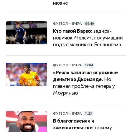
нюанс
•
ФУТБОЛ
ВЧЕРА
09:40
Кто такой Барко:
задира-
новичок «Челси», получивший
подзатыльник от Беллингема
•
ФУТБОЛ
ВЧЕРА
12:04
«Реал» заплатил огромные
деньги за Дьоманде.
Но
главная проблема теперь у
Моуринью
•
ФУТБОЛ
ВЧЕРА
11:23
В благоговении и
замешательстве:
почему