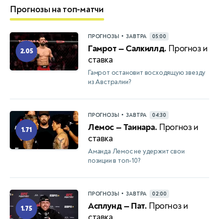
Прогнозы на топ-матчи
•
ПРОГНОЗЫ
ЗАВТРА
05:00
Гамрот — Салкиллд.
Прогноз и
2.05
ставка
Гамрот остановит восходящую звезду
из Австралии?
•
ПРОГНОЗЫ
ЗАВТРА
04:30
Лемос — Таинара.
Прогноз и
1.71
ставка
Аманда Лемос не удержит свои
позиции в топ-10?
•
ПРОГНОЗЫ
ЗАВТРА
02:00
Асплунд — Пат.
Прогноз и
1.75
ставка