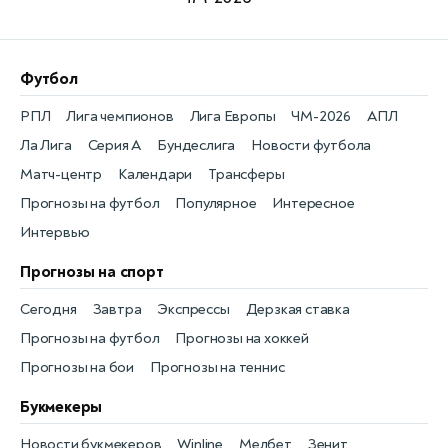
Футбол
РПЛ
Лига чемпионов
Лига Европы
ЧМ-2026
АПЛ
Ла Лига
Серия А
Бундеслига
Новости футбола
Матч-центр
Календари
Трансферы
Прогнозы на футбол
Популярное
Интересное
Интервью
Прогнозы на спорт
Сегодня
Завтра
Экспрессы
Дерзкая ставка
Прогнозы на футбол
Прогнозы на хоккей
Прогнозы на бои
Прогнозы на теннис
Букмекеры
Новости букмекеров
Winline
Мелбет
Зенит