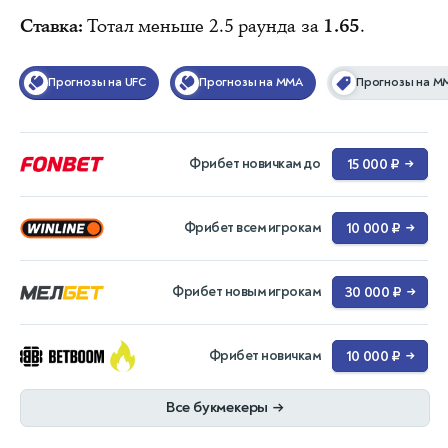
Ставка:
Тотал меньше 2.5 раунда за
1.65
.
Прогнозы на UFC
Прогнозы на MMA
Прогнозы на М
Фрибет новичкам до
15 000 ₽
→
Фрибет всем игрокам
10 000 ₽
→
Фрибет новым игрокам
30 000 ₽
→
Фрибет новичкам
10 000 ₽
→
Все букмекеры
→