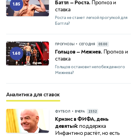
Баттл — Роста.
Прогноз и
1.85
ставка
Роста не станет легкой прогулкой для
Баттла?
•
ПРОГНОЗЫ
СЕГОДНЯ
05:00
Гольцов — Межиев.
Прогноз и
1.60
ставка
Гольцов остановит непобежденного
Межиева?
Аналитика для ставок
•
ФУТБОЛ
ВЧЕРА
23:52
Кризис в ФИФА, день
девятый:
поддержка
Инфантино растёт, но есть