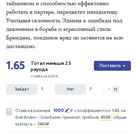
таймингом и способностью эффективно
работать в партере, перехватит инициативу.
Учитывая склонность Эдмена к ошибкам под
давлением в борьбе и агрессивный стиль
Брендана, поединок вряд ли затянется на всю
дистанцию.
1.65
Тотал меньше 2.5
Поставить
→
раунда
СТАВКА НА БОЙ #1
Зайдёт
?
Нет
?
=
13
1000
Ставка в размере
₽
с коэффициентом
1.65
на
бой
Аллен — Шахбазян
принесёт прибыль
650₽
, общая
выплата —
1650₽