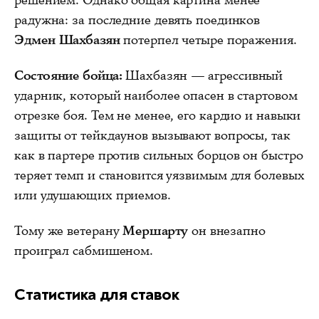
решением. Однако общая картина менее
радужна: за последние девять поединков
Эдмен Шахбазян
потерпел четыре поражения.
Состояние бойца:
Шахбазян — агрессивный
ударник, который наиболее опасен в стартовом
отрезке боя. Тем не менее, его кардио и навыки
защиты от тейкдаунов вызывают вопросы, так
как в партере против сильных борцов он быстро
теряет темп и становится уязвимым для болевых
или удушающих приемов.
Тому же ветерану
Мершарту
он внезапно
проиграл сабмишеном.
Статистика для ставок