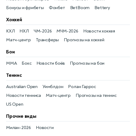
Бонусы и фрибеты
Фонбет
BetBoom
Bettery
Хоккей
КХЛ
НХЛ
ЧМ-2026
МЧМ-2026
Новости хоккея
Матч-центр
Трансферы
Прогнозы на хоккей
Бои
MMA
Бокс
Новости боёв
Прогнозы на бои
Теннис
Australian Open
Уимблдон
Ролан Гаррос
Новости тенниса
Матч-центр
Прогнозы на теннис
US Open
Прочие виды
Милан-2026
Новости