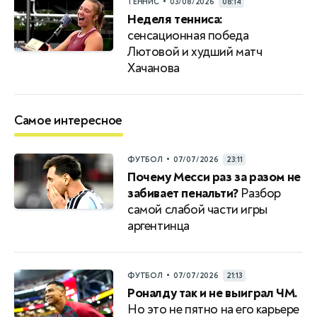
•
ТЕННИС
03/08/2026
08:14
Неделя тенниса:
сенсационная победа
Лютовой и худший матч
Хачанова
Самое интересное
•
ФУТБОЛ
07/07/2026
23:11
Почему Месси раз за разом не
забивает пенальти?
Разбор
самой слабой части игры
аргентинца
•
ФУТБОЛ
07/07/2026
21:13
Роналду так и не выиграл ЧМ.
Но это не пятно на его карьере