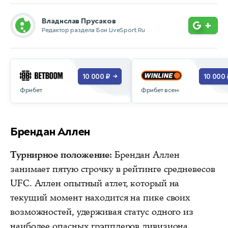
Владислав Прусаков
+
Редактор раздела Бои LiveSport.Ru
10 000 ₽
10 000 
→
Фрибет
Фрибет всем
Брендан Аллен
Турнирное положение:
Брендан Аллен
занимает пятую строчку в рейтинге средневесов
UFC. Аллен опытный атлет, который на
текущий момент находится на пике своих
возможностей, удерживая статус одного из
наиболее опасных грэпплеров дивизиона.