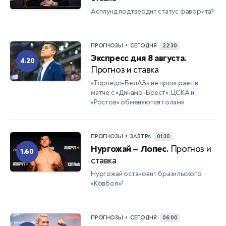
Асплунд подтвердит статус фаворита?
•
ПРОГНОЗЫ
СЕГОДНЯ
22:30
Экспресс дня 8 августа.
4.20
Прогноз и ставка
«Торпедо-БелАЗ» не проиграет в
матче с «Динамо-Брест», ЦСКА и
«Ростов» обменяются голами
•
ПРОГНОЗЫ
ЗАВТРА
01:30
Нургожай — Лопес.
Прогноз и
1.60
ставка
Нургожай остановит бразильского
«Ковбоя»?
•
ПРОГНОЗЫ
СЕГОДНЯ
06:00