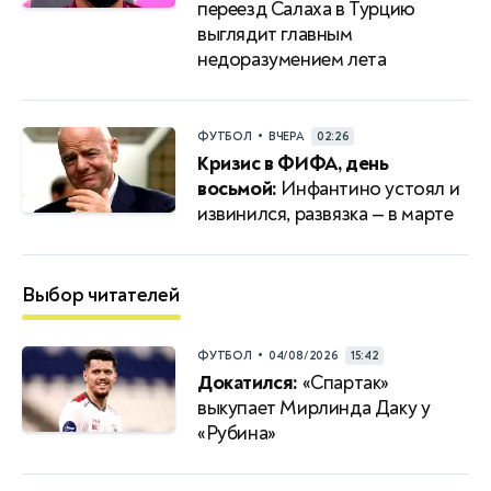
переезд Салаха в Турцию
выглядит главным
недоразумением лета
•
ФУТБОЛ
ВЧЕРА
02:26
Кризис в ФИФА, день
восьмой:
Инфантино устоял и
извинился, развязка — в марте
Выбор читателей
•
ФУТБОЛ
04/08/2026
15:42
Докатился:
«Спартак»
выкупает Мирлинда Даку у
«Рубина»