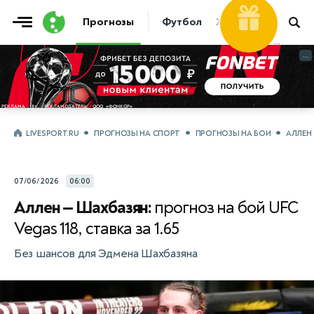
30 000
Фрибет
Прогнозы
Футбол
Хоккей
Теннис
...
...
LIVESPORT.RU
ПРОГНОЗЫ НА СПОРТ
ПРОГНОЗЫ НА БОИ
АЛЛЕН
07/06/2026
06:00
Аллен — Шахбазян:
прогноз на бой UFC
Vegas 118, ставка за 1.65
Без шансов для Эдмена Шахбазяна