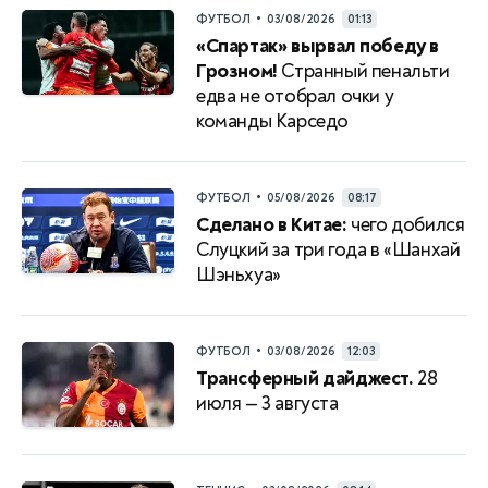
•
ФУТБОЛ
03/08/2026
01:13
«Спартак» вырвал победу в
Грозном!
Странный пенальти
едва не отобрал очки у
команды Карседо
•
ФУТБОЛ
05/08/2026
08:17
Сделано в Китае:
чего добился
Слуцкий за три года в «Шанхай
Шэньхуа»
•
ФУТБОЛ
03/08/2026
12:03
Трансферный дайджест.
28
июля — 3 августа