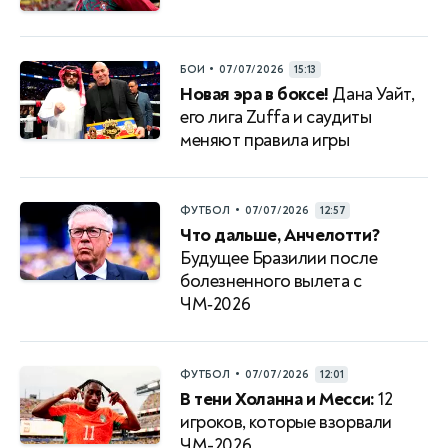
•
БОИ
07/07/2026
15:13
Новая эра в боксе!
Дана Уайт,
его лига Zuffa и саудиты
меняют правила игры
•
ФУТБОЛ
07/07/2026
12:57
Что дальше, Анчелотти?
Будущее Бразилии после
болезненного вылета с
ЧМ‑2026
•
ФУТБОЛ
07/07/2026
12:01
В тени Холанна и Месси:
12
игроков, которые взорвали
ЧМ-2026