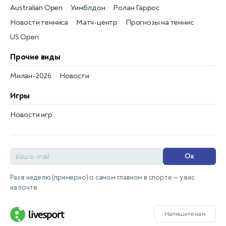
Australian Open
Уимблдон
Ролан Гаррос
Новости тенниса
Матч-центр
Прогнозы на теннис
US Open
Прочие виды
Милан-2026
Новости
Игры
Новости игр
Ок
Раз в неделю (примерно) о самом главном в спорте — у вас
на почте
Напишите нам