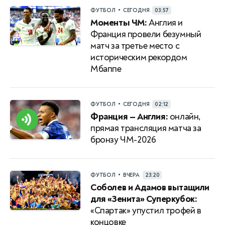
•
ФУТБОЛ
СЕГОДНЯ
03:57
Моменты ЧМ:
Англия и
Франция провели безумный
матч за третье место с
историческим рекордом
Мбаппе
•
ФУТБОЛ
СЕГОДНЯ
02:12
Франция — Англия:
онлайн,
прямая трансляция матча за
бронзу ЧМ-2026
•
ФУТБОЛ
ВЧЕРА
23:20
Соболев и Адамов вытащили
для «Зенита» Суперкубок:
«Спартак» упустил трофей в
концовке