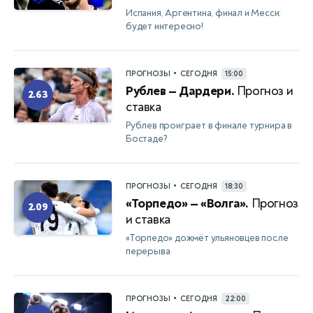
Испания, Аргентина, финал и Месси:
будет интересно!
•
ПРОГНОЗЫ
СЕГОДНЯ
15:00
Рублев — Дардери.
Прогноз и
2.63
ставка
Рублев проиграет в финале турнира в
Бостаде?
•
ПРОГНОЗЫ
СЕГОДНЯ
18:30
«Торпедо» — «Волга».
Прогноз
2.09
и ставка
«Торпедо» дожмёт ульяновцев после
перерыва
•
ПРОГНОЗЫ
СЕГОДНЯ
22:00