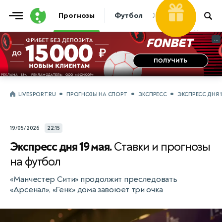
Фрибет
30 000 ₽
Прогнозы
Футбол
Хоккей
Теннис
...
...
LIVESPORT.RU
ПРОГНОЗЫ НА СПОРТ
ЭКСПРЕСС
ЭКСПРЕСС ДНЯ 
19/05/2026
22:15
Экспресс дня 19 мая.
Ставки и прогнозы
на футбол
«Манчестер Сити» продолжит преследовать
«Арсенал», «Генк» дома завоюет три очка