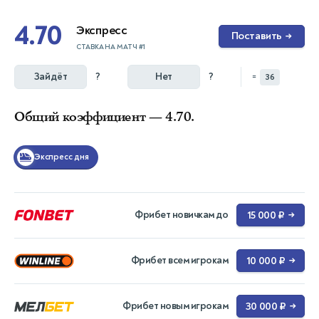
4.70
Экспресс
Поставить
→
СТАВКА НА МАТЧ #1
Зайдёт
?
Нет
?
=
36
Общий коэффициент — 4.70.
Экспресс дня
Фрибет новичкам до
15 000 ₽
→
Фрибет всем игрокам
10 000 ₽
→
Фрибет новым игрокам
30 000 ₽
→