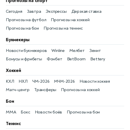
Прогнозы на спорт
Сегодня
Завтра
Экспрессы
Дерзкая ставка
Прогнозы на футбол
Прогнозы на хоккей
Прогнозы на бои
Прогнозы на теннис
Букмекеры
Новости букмекеров
Winline
Мелбет
Зенит
Бонусы и фрибеты
Фонбет
BetBoom
Bettery
Хоккей
КХЛ
НХЛ
ЧМ-2026
МЧМ-2026
Новости хоккея
Матч-центр
Трансферы
Прогнозы на хоккей
Бои
MMA
Бокс
Новости боёв
Прогнозы на бои
Теннис