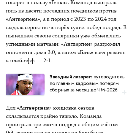
говорит в пользу «Генка». Команда выиграла
пять из десяти последних поединков против
«Антверпена», а в период с 2023 по 2024 год
выдала серию из четырёх сухих побед подряд. В
нынешнем сезоне соперники уже обменялись
успешными матчами: «Антверпен» разгромил
оппонента дома 3:0, а затем
«Генк»
взял реванш
в плей-офф — 2:1.
Звездный лазарет:
путеводитель
по главным кадровым потерям
сборных за месяц до ЧМ-2026
Для
«Антверпена»
концовка сезона
складывается крайне тяжело. Команда
проиграла три матча подряд с общим счётом
0:9, окончательно выпала из борьбы за