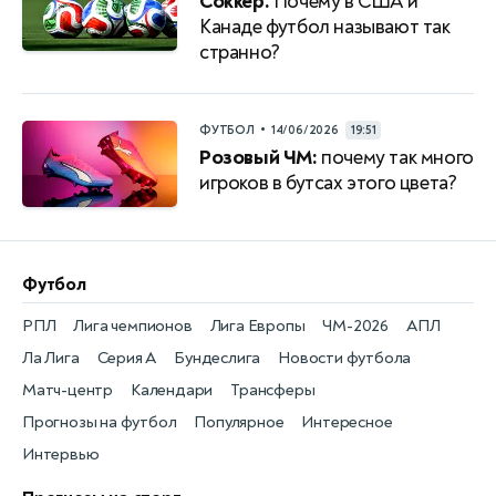
Соккер.
Почему в США и
Канаде футбол называют так
странно?
•
ФУТБОЛ
14/06/2026
19:51
Розовый ЧМ:
почему так много
игроков в бутсах этого цвета?
Футбол
РПЛ
Лига чемпионов
Лига Европы
ЧМ-2026
АПЛ
Ла Лига
Серия А
Бундеслига
Новости футбола
Матч-центр
Календари
Трансферы
Прогнозы на футбол
Популярное
Интересное
Интервью