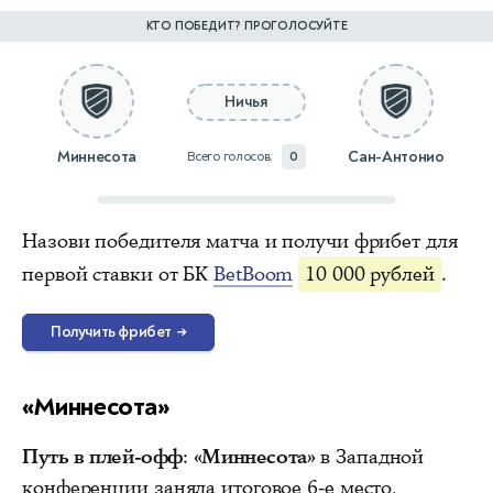
КТО ПОБЕДИТ? ПРОГОЛОСУЙТЕ
Ничья
Миннесота
Сан-Антонио
Всего голосов:
0
Назови победителя матча и получи фрибет для
первой ставки от БК
BetBoom
10 000 рублей
.
Получить фрибет
→
«Миннесота»
Путь в плей-офф
:
«Миннесота»
в Западной
конференции заняла итоговое 6-е место,