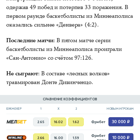
одержав 49 побед и потерпев 33 поражения. В
первом раунде баскетболисты из Миннеаполиса
оказались сильнее «Денвера» (4:2).
Последние матчи
: В пятом матче серии
баскетболисты из Миннеаполиса проиграли
«Сан-Антонио» со счётом 97:126.
Не сыграют
: В составе «лесных волков»
травмирован Донте Дивинченцо.
СРАВНЕНИЕ КОЭФФИЦИЕНТОВ
БУКМЕКЕР
1
X
2
НОВЫМ ИГРОКАМ
30 000 ₽
2.65
16.02
1.62
Фрибет
Фрибет
10 000 ₽
2.66
16.00
1.59