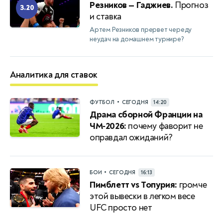
Резников — Гаджиев.
Прогноз
3.20
и ставка
Артем Резников прервет череду
неудач на домашнем турнире?
Аналитика для ставок
•
ФУТБОЛ
СЕГОДНЯ
14:20
Драма сборной Франции на
ЧМ‑2026:
почему фаворит не
оправдал ожиданий?
•
БОИ
СЕГОДНЯ
16:13
Пимблетт vs Топурия:
громче
этой вывески в легком весе
UFC просто нет