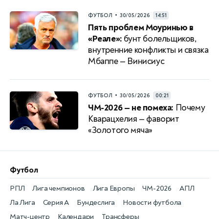
•
ФУТБОЛ
30/05/2026
14:51
Пять проблем Моуринью в
«Реале»:
бунт болельщиков,
внутренние конфликты и связка
Мбаппе — Винисиус
•
ФУТБОЛ
30/05/2026
00:21
ЧМ-2026 — не помеха:
Почему
Кварацхелия — фаворит
«Золотого мяча»
Футбол
РПЛ
Лига чемпионов
Лига Европы
ЧМ-2026
АПЛ
Ла Лига
Серия А
Бундеслига
Новости футбола
Матч-центр
Календари
Трансферы