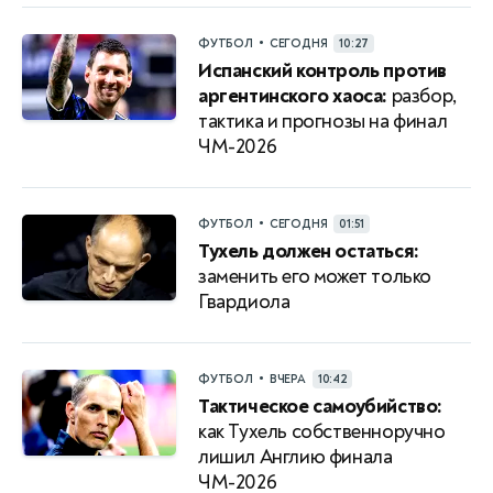
•
ФУТБОЛ
СЕГОДНЯ
10:27
Испанский контроль против
аргентинского хаоса:
разбор,
тактика и прогнозы на финал
ЧМ-2026
•
ФУТБОЛ
СЕГОДНЯ
01:51
Тухель должен остаться:
заменить его может только
Гвардиола
•
ФУТБОЛ
ВЧЕРА
10:42
Тактическое самоубийство:
как Тухель собственноручно
лишил Англию финала
ЧМ-2026