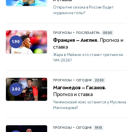
Открытие сезона в России будет
скудным на голы?
•
ПРОГНОЗЫ
ПОСЛЕЗАВТРА
00:00
Франция — Англия.
Прогноз и
1.90
ставка
Жара в Майами: кто станет третьим на
ЧМ-2026?
•
ПРОГНОЗЫ
СЕГОДНЯ
22:00
Магомедов — Гасанов.
2.02
Прогноз и ставка
Чемпионский пояс останется у Муслима
Магомедова?
•
ПРОГНОЗЫ
СЕГОДНЯ
19:10