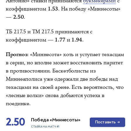
Антонио» ставки принимаются
букмекерами
с
коэффициентом
1.53
. На победу «Миннесоты»
—
2.50
.
ТБ 217.5 и ТМ 217.5 принимаются с
коэффициентом —
1.77
и
1.94
.
Прогноз
: «Миннесота» хоть и уступает техасцам
в серии, но вполне может восстановить паритет
в противостоянии. Баскетболисты из
Миннеаполиса уже одержали две победы над
техасцами на своей арене. Есть вероятность, что
«лесные волки» снова добьются успеха в
поединке.
2.50
Победа «Миннесоты»
Поставить
→
СТАВКА НА МАТЧ #1