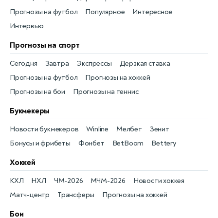
Прогнозы на футбол
Популярное
Интересное
Интервью
Прогнозы на спорт
Сегодня
Завтра
Экспрессы
Дерзкая ставка
Прогнозы на футбол
Прогнозы на хоккей
Прогнозы на бои
Прогнозы на теннис
Букмекеры
Новости букмекеров
Winline
Мелбет
Зенит
Бонусы и фрибеты
Фонбет
BetBoom
Bettery
Хоккей
КХЛ
НХЛ
ЧМ-2026
МЧМ-2026
Новости хоккея
Матч-центр
Трансферы
Прогнозы на хоккей
Бои