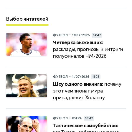
Выбор читателей
•
ФУТБОЛ
13/07/2026
14:47
Четвёрка выживших:
расклады, прогнозы и интриги
полуфиналов ЧМ-2026
•
ФУТБОЛ
11/07/2026
11:03
Шоу одного викинга:
почему
этот чемпионат мира
принадлежит Холанну
•
ФУТБОЛ
ВЧЕРА
10:42
Тактическое самоубийство: