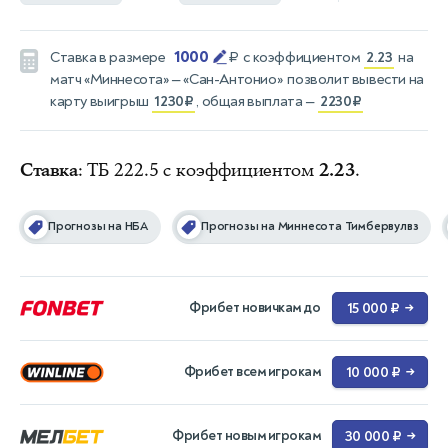
1000
Ставка в размере
₽
с коэффициентом
2.23
на
матч
«Миннесота» — «Сан-Антонио»
позволит вывести на
карту выигрыш
1230₽
, общая выплата —
2230₽
Ставка
: ТБ 222.5 с коэффициентом
2.23
.
Прогнозы на НБА
Прогнозы на Миннесота Тимбервулвз
Фрибет новичкам до
15 000 ₽
→
Фрибет всем игрокам
10 000 ₽
→
Фрибет новым игрокам
30 000 ₽
→