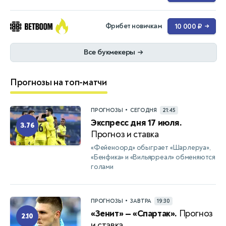
Фрибет новичкам
10 000 ₽
→
Все букмекеры
→
Прогнозы на топ-матчи
•
ПРОГНОЗЫ
СЕГОДНЯ
21:45
Экспресс дня 17 июля.
3.76
Прогноз и ставка
«Фейеноорд» обыграет «Шарлеруа»,
«Бенфика» и «Вильярреал» обменяются
голами
•
ПРОГНОЗЫ
ЗАВТРА
19:30
«Зенит» — «Спартак».
Прогноз
2.10
и ставка