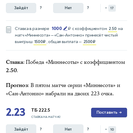
Зайдёт
?
Нет
?
=
17
1000
Ставка в размере
₽
с коэффициентом
2.50
на
матч
«Миннесота» — «Сан-Антонио»
принесёт чистый
выигрыш
1500₽
, общая выплата —
2500₽
Ставка
: Победа «Миннесоты» с коэффициентом
2.50
.
Прогноз
: В пятом матче серии «Миннесота» и
«Сан-Антонио» набрали на двоих 223 очка.
2.23
ТБ 222.5
Поставить
→
СТАВКА НА МАТЧ #2
Зайдёт
?
Нет
?
=
10