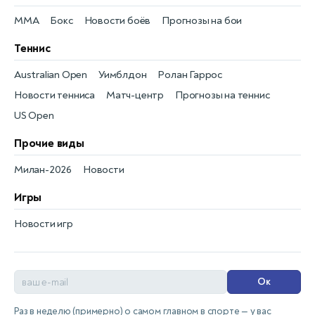
MMA
Бокс
Новости боёв
Прогнозы на бои
Теннис
Australian Open
Уимблдон
Ролан Гаррос
Новости тенниса
Матч-центр
Прогнозы на теннис
US Open
Прочие виды
Милан-2026
Новости
Игры
Новости игр
Ок
Раз в неделю (примерно) о самом главном в спорте — у вас