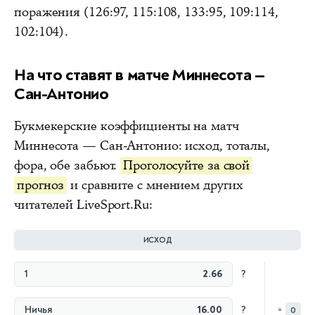
поражения (126:97, 115:108, 133:95, 109:114,
102:104).
На что ставят в матче Миннесота —
Сан-Антонио
Букмекерские коэффициенты на матч
Миннесота — Сан-Антонио: исход, тоталы,
фора, обе забьют.
Проголосуйте за свой
прогноз
и сравните с мнением других
читателей LiveSport.Ru:
ИСХОД
1
2.66
?
Ничья
16.00
?
=
0