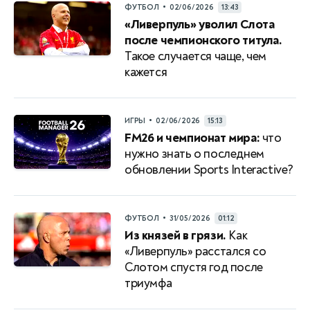
•
ФУТБОЛ
02/06/2026
13:43
«Ливерпуль» уволил Слота
после чемпионского титула.
Такое случается чаще, чем
кажется
•
ИГРЫ
02/06/2026
15:13
FM26 и чемпионат мира:
что
нужно знать о последнем
обновлении Sports Interactive?
•
ФУТБОЛ
31/05/2026
01:12
Из князей в грязи.
Как
«Ливерпуль» расстался со
Слотом спустя год после
триумфа