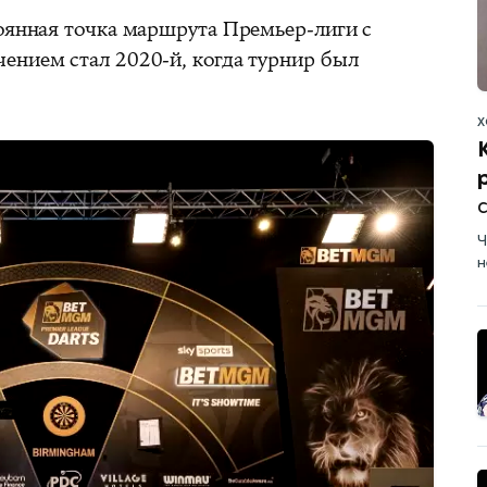
тоянная точка маршрута Премьер‑лиги с
ением стал 2020‑й, когда турнир был
Х
с
Ч
н