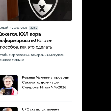
•
ОККЕЙ
29/03/2026
22:52
Кажется, КХЛ пора
реформировать!
Восемь
пособов, как это сделать
тобы мартовскими вечерами мы скучали
емного меньше
Реванш Малинина, проводы
Сакамото, доминация
Сизерона. Итоги ЧМ-2026
UFC скатился: почему