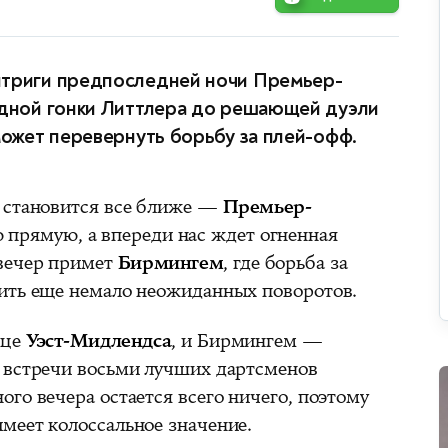
нтриги предпоследней ночи Премьер-
рдной гонки Литтлера до решающей дуэли
может перевернуть борьбу за плей-офф.
 становится все ближе —
Премьер-
прямую, а впереди нас ждет огненная
 вечер примет
Бирмингем
, где борьба за
ить еще немало неожиданных поворотов.
дце
Уэст-Мидлендса
, и Бирмингем —
 встречи восьми лучших дартсменов
го вечера остается всего ничего, поэтому
меет колоссальное значение.