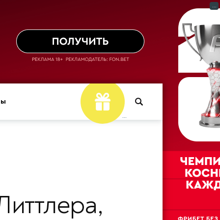
...
ры
...
Литтлера,