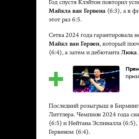
Год спустя Клэйтон повторил ус
Майкла ван Гервена
(6:3), а в 
этот раз 6:5.
Сетка 2024 года гарантировала 
Майкл ван Гервен
, который поо
(6:4), а затем и дебютанта
Люка 
Прем
приз
Последний розыгрыш в Бирминг
Литтлера. Чемпион 2024 года сн
(6:5) и Нейтана Эспиналла (6:5),
Гервеном (6:4).