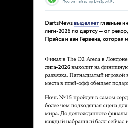
Постоянный автор LiveSport.Ru
DartsNews
выделяет
главные и
лиги-2026 по дартсу — от реко
Прайса и ван Гервена, которая 
Финал в The O2 Arena в Лондоне
лига-2026
выходит на финишную 
развязка. Пятнадцатый игровой
места в плей-офф обещает подар
Ночь №15 пройдет в самом сер
более чем подходящая сцена для
мира. До долгожданного финально
каждый набранный балл сейчас и