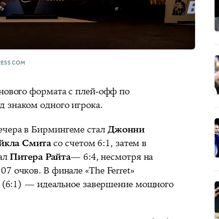
ESS.COM
 нового формата с плей-офф по
 знаком одного игрока.
ечера в Бирмингеме стал
Джонни
йкла Смита
со счетом 6:1, затем в
ал
Питера Райта
— 6:4, несмотря на
7 очков. В финале «The Ferret»
(6:1) — идеальное завершение мощного