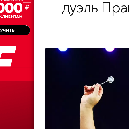
дуэль Пра