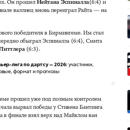
пех. Он прошел
Нейтана Эспиналла
(6:4) и
финале валлиец вновь переиграл Райта — на
нового победителя в Бирмингеме. Им стал
чередно обыграл Эспиналла (6:4), Смита
Литтлера
(6:3).
ьер-лига по дартсу — 2026:
участники,
овые, формат и прогнозы
еме прошел уже под полным контролем
ачала вырвал победы у Стивена Бантинга
 а в финале взял верх над Майклом ван