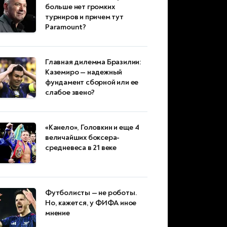
больше нет громких
турниров и причем тут
Paramount?
Главная дилемма Бразилии:
Каземиро — надежный
фундамент сборной или ее
слабое звено?
«Канело», Головкин и еще 4
величайших боксера-
средневеса в 21 веке
Футболисты — не роботы.
Но, кажется, у ФИФА иное
мнение