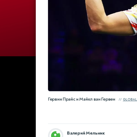
Гервин Прайс и Майкл ван Гервен
GLOBAL
Валерий Мельник