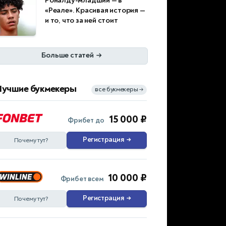
Роналду-младший — в
«Реале». Красивая история —
и то, что за ней стоит
Больше статей
→
Лучшие букмекеры
все букмекеры
→
15 000 ₽
Фрибет до
Регистрация
→
Почему тут?
10 000 ₽
Фрибет всем
Регистрация
→
Почему тут?