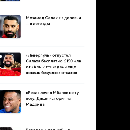
Мохамед Салах: из деревни
— в легенды
«Ливерпуль» отпустил
Салаха бесплатно: £150 млн
от «Аль‑Иттихада» и еще
восемь безумных отказов
«Реал» лечил Мбаппе не ту
ногу. Дикая история из
Мадрида