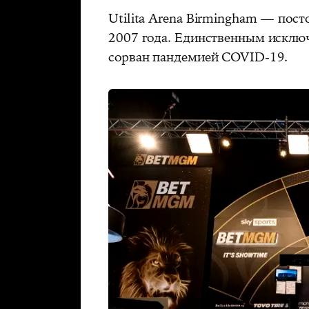
Utilita Arena Birmingham — пос
2007 года. Единственным исключ
сорван пандемией COVID‑19.