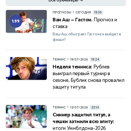
Все букмекеры
→
•
ПРОГНОЗЫ
СЕГОДНЯ
19:30
Ван Аш — Гастон.
Прогноз и
1.99
ставка
Ваш Аш обыграет Гастона и выйдет в
финал?
•
ТЕННИС
19/07/2026
19:24
Неделя тенниса:
Рублев
выиграл первый турнир в
сезоне, Бублик снова провалил
защиту титула
•
ТЕННИС
12/07/2026
23:14
Синнер защитил титул, а
чешки затмили всю элиту:
итоги Уимблдона-2026