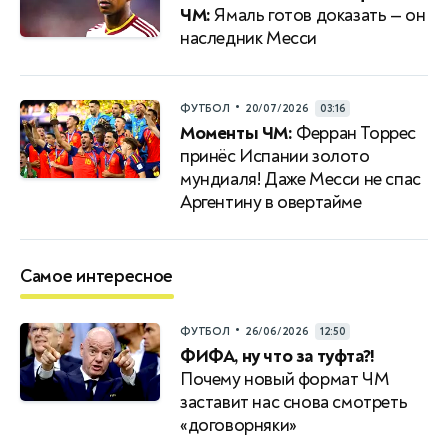
ЧМ:
Ямаль готов доказать — он
наследник Месси
•
ФУТБОЛ
20/07/2026
03:16
Моменты ЧМ:
Ферран Торрес
принёс Испании золото
мундиаля! Даже Месси не спас
Аргентину в овертайме
Самое интересное
•
ФУТБОЛ
26/06/2026
12:50
ФИФА, ну что за туфта?!
Почему новый формат ЧМ
заставит нас снова смотреть
«договорняки»