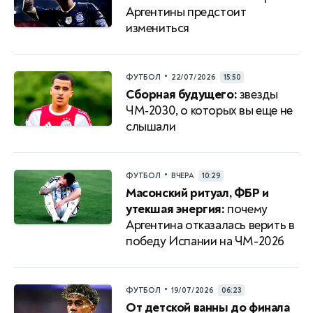
Аргентины предстоит
измениться
•
ФУТБОЛ
22/07/2026
15:50
Сборная будущего:
звезды
ЧМ‑2030, о которых вы еще не
слышали
•
ФУТБОЛ
ВЧЕРА
10:29
Масонский ритуал, ФБР и
утекшая энергия:
почему
Аргентина отказалась верить в
победу Испании на ЧМ-2026
•
ФУТБОЛ
19/07/2026
06:23
От детской ванны до финала