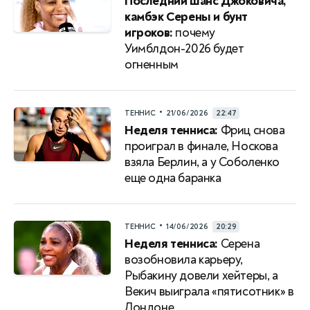
Последний шанс Джоковича,
камбэк Серены и бунт
игроков:
почему
Уимблдон-2026 будет
огненным
•
ТЕННИС
21/06/2026
22:47
Неделя тенниса:
Фриц снова
проиграл в финале, Носкова
взяла Берлин, а у Соболенко
еще одна баранка
•
ТЕННИС
14/06/2026
20:29
Неделя тенниса:
Серена
возобновила карьеру,
Рыбакину довели хейтеры, а
Векич выиграла «пятисотник» в
Лондоне