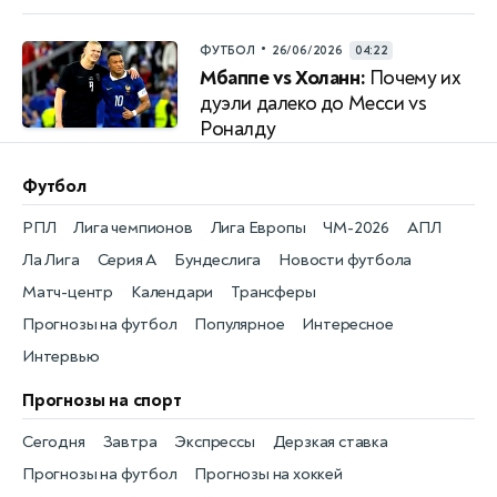
•
ФУТБОЛ
26/06/2026
04:22
Мбаппе vs Холанн:
Почему их
дуэли далеко до Месси vs
Роналду
Футбол
РПЛ
Лига чемпионов
Лига Европы
ЧМ-2026
АПЛ
Ла Лига
Серия А
Бундеслига
Новости футбола
Матч-центр
Календари
Трансферы
Прогнозы на футбол
Популярное
Интересное
Интервью
Прогнозы на спорт
Сегодня
Завтра
Экспрессы
Дерзкая ставка
Прогнозы на футбол
Прогнозы на хоккей