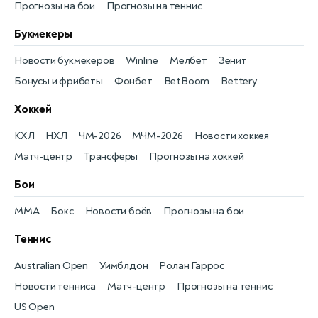
Прогнозы на бои
Прогнозы на теннис
Букмекеры
Новости букмекеров
Winline
Мелбет
Зенит
Бонусы и фрибеты
Фонбет
BetBoom
Bettery
Хоккей
КХЛ
НХЛ
ЧМ-2026
МЧМ-2026
Новости хоккея
Матч-центр
Трансферы
Прогнозы на хоккей
Бои
MMA
Бокс
Новости боёв
Прогнозы на бои
Теннис
Australian Open
Уимблдон
Ролан Гаррос
Новости тенниса
Матч-центр
Прогнозы на теннис
US Open