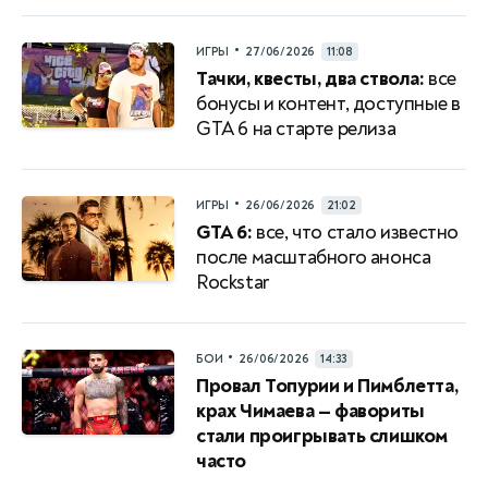
•
ИГРЫ
27/06/2026
11:08
Тачки, квесты, два ствола:
все
бонусы и контент, доступные в
GTA 6 на старте релиза
•
ИГРЫ
26/06/2026
21:02
GTA 6:
все, что стало известно
после масштабного анонса
Rockstar
•
БОИ
26/06/2026
14:33
Провал Топурии и Пимблетта,
крах Чимаева — фавориты
стали проигрывать слишком
часто