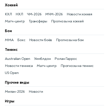
Хоккей
КХЛ
НХЛ
ЧМ-2026
МЧМ-2026
Новости хоккея
Матч-центр
Трансферы
Прогнозы на хоккей
Бои
MMA
Бокс
Новости боёв
Прогнозы на бои
Теннис
Australian Open
Уимблдон
Ролан Гаррос
Новости тенниса
Матч-центр
Прогнозы на теннис
US Open
Прочие виды
Милан-2026
Новости
Игры