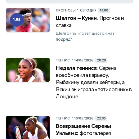
•
ПРОГНОЗЫ
СЕГОДНЯ
14:00
Шелтон — Куинн.
Прогноз и
1.95
ставка
Шелтон выиграет шестой матч
подряд?
•
ТЕННИС
14/06/2026
20:29
Неделя тенниса:
Серена
возобновила карьеру,
Рыбакину довели хейтеры, а
Векич выиграла «пятисотник» в
Лондоне
•
ТЕННИС
10/06/2026
22:05
Возвращение Серены
Уильямс:
фотогалерея