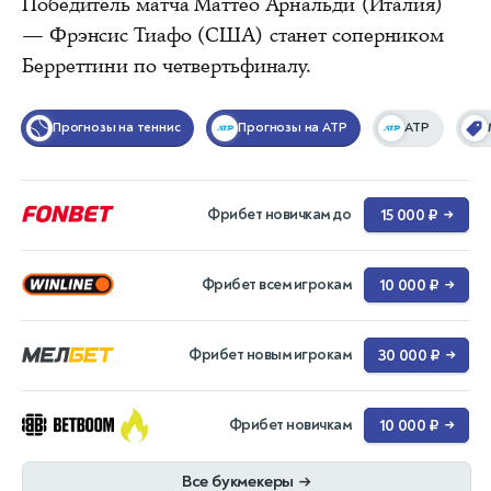
Победитель матча Маттео Арнальди (Италия)
— Фрэнсис Тиафо (США) станет соперником
Берреттини по четвертьфиналу.
Прогнозы на теннис
Прогнозы на ATP
ATP
Фрибет новичкам до
15 000 ₽
→
Фрибет всем игрокам
10 000 ₽
→
Фрибет новым игрокам
30 000 ₽
→
Фрибет новичкам
10 000 ₽
→
Все букмекеры
→