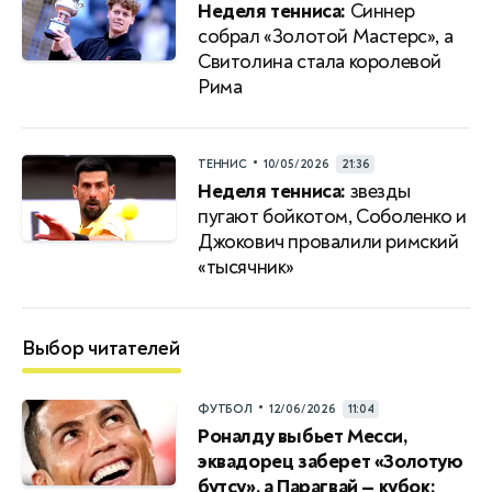
Неделя тенниса:
Синнер
собрал «Золотой Мастерс», а
Свитолина стала королевой
Рима
•
ТЕННИС
10/05/2026
21:36
Неделя тенниса:
звезды
пугают бойкотом, Соболенко и
Джокович провалили римский
«тысячник»
Выбор читателей
•
ФУТБОЛ
12/06/2026
11:04
Роналду выбьет Месси,
эквадорец заберет «Золотую
бутсу», а Парагвай — кубок: