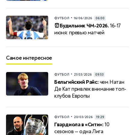
•
ФУТБОЛ
16/06/2026
06:00
⏰Будильник ЧМ-2026.
16-17
июня: превью матчей
Самое интересное
•
ФУТБОЛ
21/03/2026
09:53
Бельгийский Райс:
чем Натан
Де Кат привлек внимание топ-
клубов Европы
•
ФУТБОЛ
20/03/2026
19:29
Гвардиола в «Сити»:
10
сезонов — одна Лига