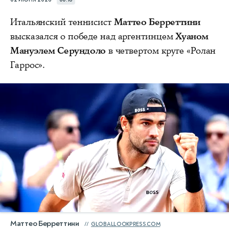
Итальянский теннисист
Маттео Берреттини
высказался о победе над аргентинцем
Хуаном
Мануэлем Серундоло
в четвертом круге «Ролан
Гаррос».
Маттео Берреттини
GLOBALLOOKPRESS.COM