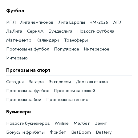
Футбол
РПЛ
Лига чемпионов
Лига Европы
ЧМ-2026
АПЛ
Ла Лига
Серия А
Бундеслига
Новости футбола
Матч-центр
Календари
Трансферы
Прогнозы на футбол
Популярное
Интересное
Интервью
Прогнозы на спорт
Сегодня
Завтра
Экспрессы
Дерзкая ставка
Прогнозы на футбол
Прогнозы на хоккей
Прогнозы на бои
Прогнозы на теннис
Букмекеры
Новости букмекеров
Winline
Мелбет
Зенит
Бонусы и фрибеты
Фонбет
BetBoom
Bettery