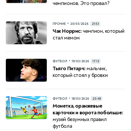
чемпионов. Это провал?
•
ПРОЧИЕ
20/03/2026
21:53
Чак Норрис:
чемпион, который
стал мемом
•
ФУТБОЛ
19/03/2026
17:12
Тьяго Питарч:
мальчик,
который стоял у бровки
•
ФУТБОЛ
18/03/2026
20:48
Монетка, оранжевые
карточки и ворота побольше:
музей безумных правил
футбола