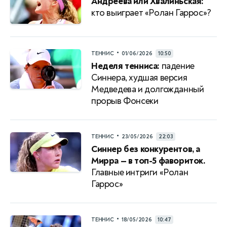
Андреева или Хвалиньская:
кто выиграет «Ролан Гаррос»?
•
ТЕННИС
01/06/2026
10:50
Неделя тенниса:
падение
Синнера, худшая версия
Медведева и долгожданный
прорыв Фонсеки
•
ТЕННИС
23/05/2026
22:03
Синнер без конкурентов, а
Мирра — в топ-5 фавориток.
Главные интриги «Ролан
Гаррос»
•
ТЕННИС
18/05/2026
10:47