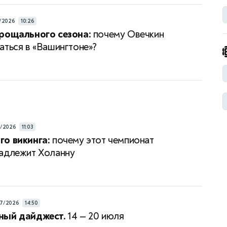
/2026
10:26
рощального сезона:
почему Овечкин
аться в «Вашингтоне»?
7/2026
11:03
о викинга:
почему этот чемпионат
адлежит Холанну
7/2026
14:50
ный дайджест.
14 — 20 июля