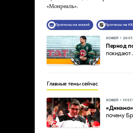
«Монреаль».
Прогнозы на хоккей
Прогнозы на НХ
•
ХОККЕЙ
20/07
Период п
покидают 
Главные темы сейчас
•
ХОККЕЙ
17/07
«Динамо» 
почему Бр