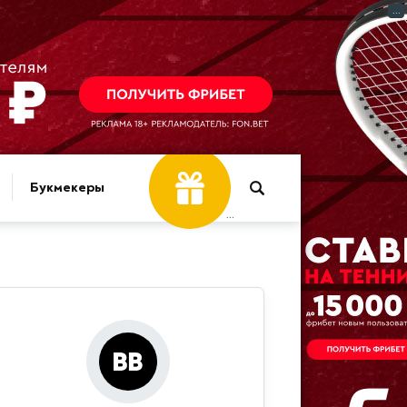
...
Букмекеры
...