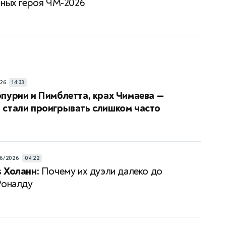
вных героя ЧМ-2026
26
14:33
пурии и Пимблетта, крах Чимаева —
 стали проигрывать слишком часто
6/2026
04:22
 Холанн:
Почему их дуэли далеко до
Роналду