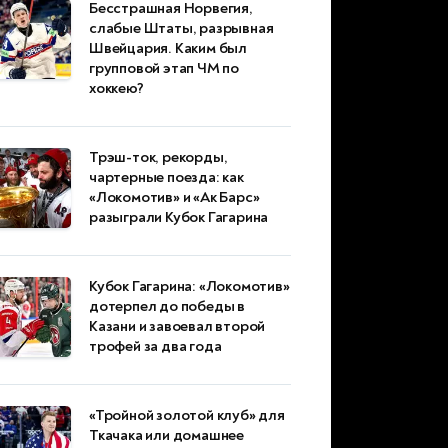
Бесстрашная Норвегия,
слабые Штаты, разрывная
Швейцария. Каким был
групповой этап ЧМ по
хоккею?
Трэш-ток, рекорды,
чартерные поезда: как
«Локомотив» и «Ак Барс»
разыграли Кубок Гагарина
Кубок Гагарина: «Локомотив»
дотерпел до победы в
Казани и завоевал второй
трофей за два года
«Тройной золотой клуб» для
Ткачака или домашнее