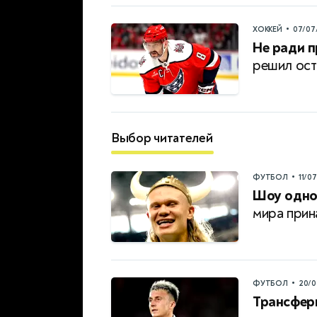
•
ХОККЕЙ
07/07
Не ради п
решил ост
Выбор читателей
•
ФУТБОЛ
11/0
Шоу одног
мира прин
•
ФУТБОЛ
20/0
Трансфер