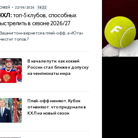
•
ОККЕЙ
22/06/2026
14:22
НХЛ:
топ-5 клубов, способных
ыстрелить в сезоне 2026/27
Вашингтон» вернется в плей-офф, а «Юта»
местит топов?
В начале пути: как хоккей
России стал ближе к допуску
на чемпионаты мира
Плей-офф меняют, Кубок
отменяют: что придумали в
КХЛ на новый сезон