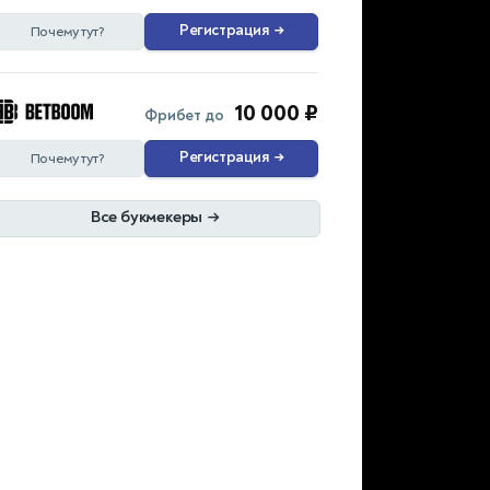
Регистрация
→
Почему тут?
10 000 ₽
Фрибет до
Регистрация
→
Почему тут?
Все букмекеры
→