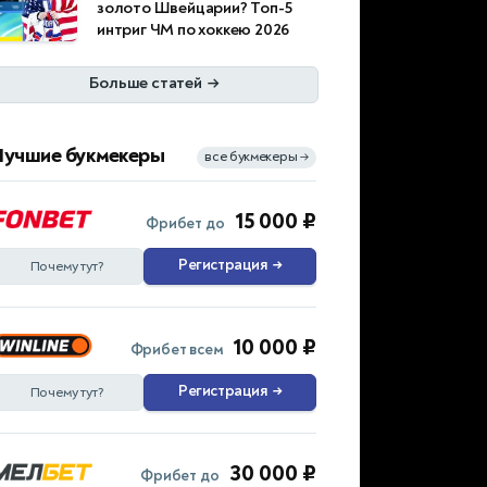
золото Швейцарии? Топ-5
интриг ЧМ по хоккею 2026
Больше статей
→
Лучшие букмекеры
все букмекеры
→
15 000 ₽
Фрибет до
Регистрация
→
Почему тут?
10 000 ₽
Фрибет всем
Регистрация
→
Почему тут?
30 000 ₽
Фрибет до