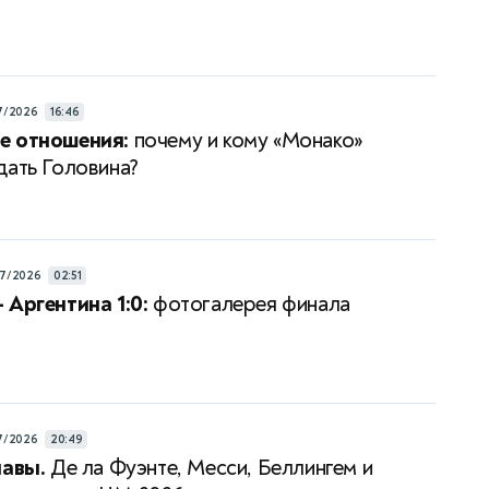
7/2026
16:46
е отношения:
почему и кому «Монако»
дать Головина?
7/2026
02:51
 Аргентина 1:0:
фотогалерея финала
7/2026
20:49
лавы.
Де ла Фуэнте, Месси, Беллингем и