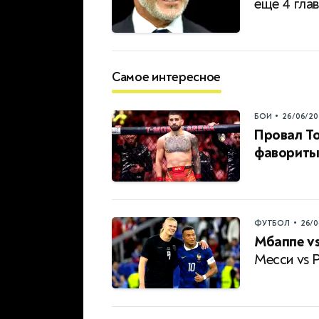
еще 4 гла
Самое интересное
•
БОИ
26/06/20
Провал То
фавориты
•
ФУТБОЛ
26/0
Мбаппе vs
Месси vs 