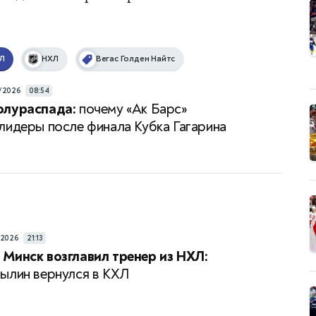
Л
НХЛ
Вегас Голден Найтс
/2026
08:54
олураспада:
почему «Ак Барс»
лидеры после финала Кубка Гагарина
/2026
21:13
Минск возглавил тренер из НХЛ:
ылин вернулся в КХЛ