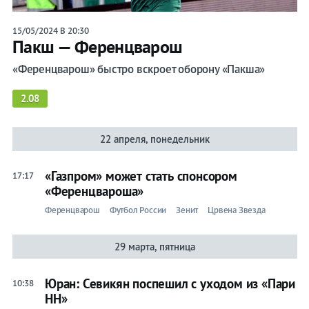
15/05/2024 В 20:30
Пакш — Ференцварош
«Ференцварош» быстро вскроет оборону «Пакша»
2.08
22 апреля, понедельник
«Газпром» может стать спонсором
17:17
«Ференцвароша»
Ференцварош
Футбол России
Зенит
Црвена Звезда
29 марта, пятница
Юран: Севикян поспешил с уходом из «Пари
10:38
НН»