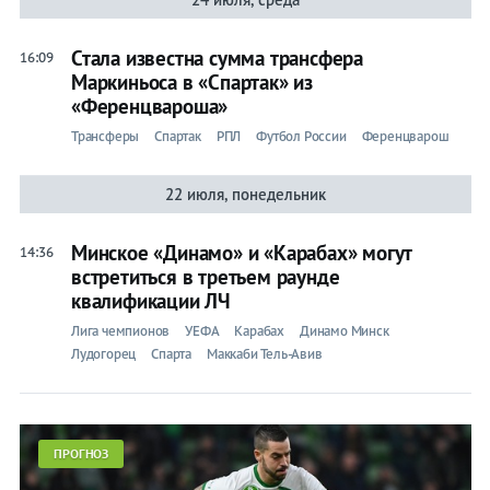
Прогнозы
Стала известна сумма трансфера
16:09
на спорт
Маркиньоса в «Спартак» из
«Ференцвароша»
Букмекеры
Трансферы
Спартак
РПЛ
Футбол России
Ференцварош
Хоккей
22 июля, понедельник
Теннис
Минское «Динамо» и «Карабах» могут
14:36
Бои
встретиться в третьем раунде
квалификации ЛЧ
Прочие
Лига чемпионов
УЕФА
Карабах
Динамо Минск
Лудогорец
Спарта
Маккаби Тель-Авив
Игры
ПРОГНОЗ