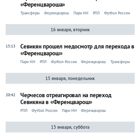
«Ференцвароша»
Трансферы
Ференцварош
Пари НН
РПЛ
Футбол России
16 января, вторник
Севикян прошел медосмотр для перехода в
15:13
«Ференцварош»
Пари НН
РПЛ
Футбол России
Ференцварош
Трансферы
15 января, понедельник
Черчесов отреагировал на переход
20:42
Севикяна в «Ференцварош»
РПЛ
Футбол России
Пари НН
Ференцварош
13 января, суббота