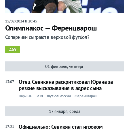
15/02/2024 В 20:45
Олимпиакос — Ференцварош
Соперники сыграют в верховой футбол?
2.59
01 февраля, четверг
Отец Севикяна раскритиковал Юрана за
13:07
резкие высказывания в адрес сына
Пари НН
РПЛ
Футбол России
Ференцварош
17 января, среда
Официально: Севикян стал игроком
17:21