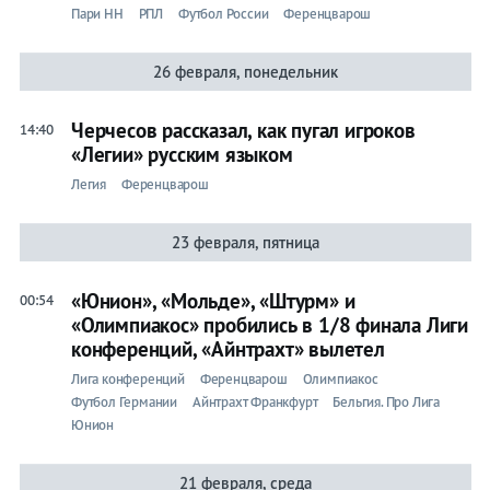
Пари НН
РПЛ
Футбол России
Ференцварош
26 февраля, понедельник
Черчесов рассказал, как пугал игроков
14:40
«Легии» русским языком
Легия
Ференцварош
23 февраля, пятница
«Юнион», «Мольде», «Штурм» и
00:54
«Олимпиакос» пробились в 1/8 финала Лиги
конференций, «Айнтрахт» вылетел
Лига конференций
Ференцварош
Олимпиакос
Футбол Германии
Айнтрахт Франкфурт
Бельгия. Про Лига
Юнион
21 февраля, среда