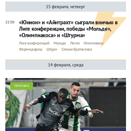
15 февраля, четверг
«Юнион» и «Айнтрахт» сыграли вничью в
22:50
Лиге конференции, победы «Мольде»,
«Олимпиакоса» и «Штурма»
Лига конференций
Мольде
Легия
Олимпиакос
Ференцварош
Штурм
Слован Братислава
14 февраля, среда
ПРОГНОЗ