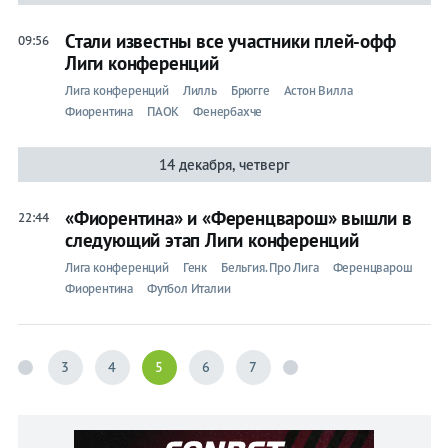
Стали известны все участники плей-офф
09:56
Лиги конференций
Лига конференций
Лилль
Брюгге
Астон Вилла
Фиорентина
ПАОК
Фенербахче
14 декабря, четверг
«Фиорентина» и «Ференцварош» вышли в
22:44
следующий этап Лиги конференций
Лига конференций
Генк
Бельгия. Про Лига
Ференцварош
Фиорентина
Футбол Италии
3
4
5
6
7