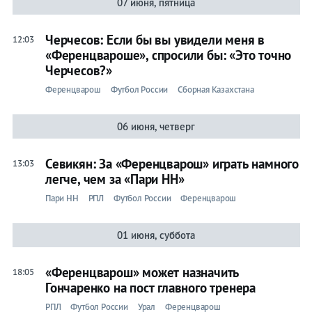
07 июня, пятница
Черчесов: Если бы вы увидели меня в
12:03
«Ференцвароше», спросили бы: «Это точно
Черчесов?»
Ференцварош
Футбол России
Сборная Казахстана
06 июня, четверг
Севикян: За «Ференцварош» играть намного
13:03
легче, чем за «Пари НН»
Пари НН
РПЛ
Футбол России
Ференцварош
01 июня, суббота
«Ференцварош» может назначить
18:05
Гончаренко на пост главного тренера
РПЛ
Футбол России
Урал
Ференцварош