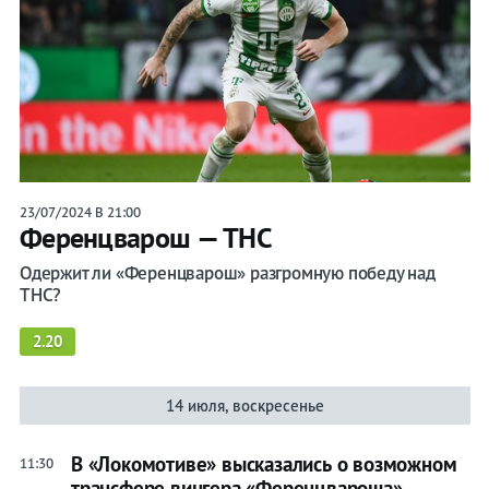
23/07/2024 В 21:00
Ференцварош — ТНС
Одержит ли «Ференцварош» разгромную победу над
ТНС?
2.20
14 июля, воскресенье
В «Локомотиве» высказались о возможном
11:30
трансфере вингера «Ференцвароша»