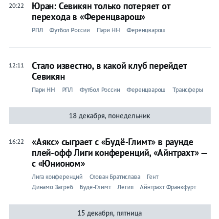
Юран: Севикян только потеряет от
20:22
перехода в «Ференцварош»
РПЛ
Футбол России
Пари НН
Ференцварош
Стало известно, в какой клуб перейдет
12:11
Севикян
Пари НН
РПЛ
Футбол России
Ференцварош
Трансферы
18 декабря, понедельник
«Аякс» сыграет с «Будё-Глимт» в раунде
16:22
плей-офф Лиги конференций, «Айнтрахт» —
с «Юнионом»
Лига конференций
Слован Братислава
Гент
Динамо Загреб
Будё-Глимт
Легия
Айнтрахт Франкфурт
15 декабря, пятница