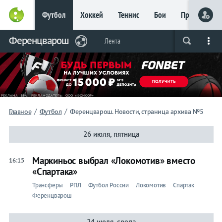
Футбол
Хоккей
Теннис
Бои
Прочие
Главное
Ференцварош
Фрибет
Лента
Live
Вся лента
Прогнозы
Букмекеры
до 15
000 ₽
Новым
игрокам, без
условий
Футбол
/
/
Главное
Футбол
Ференцварош. Новости, страница архива №5
Ференцварош
26 июля, пятница
Лента
Маркиньос выбрал «Локомотив» вместо
16:15
«Спартака»
Трансферы
РПЛ
Футбол России
Локомотив
Спартак
Ференцварош
24 июля, среда