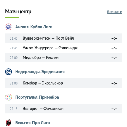
Матч-центр
Все матчи
Англия. Кубок Лиги
Вулверхэмптон — Порт Вейл
–:–
21:45
Уиком Уондерерс — Стивенидж
–:–
21:45
Мидлсбро — Рексем
–:–
22:00
Нидерланды. Эредивизия
Камбюр — Эксельсиор
–:–
21:00
Португалия. Примейра
Эшторил — Фамаликан
–:–
22:15
Бельгия. Про Лига