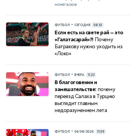
монегасков
•
ФУТБОЛ
СЕГОДНЯ
08:33
Если есть на свете рай — это
«Галатасарай»?!
Почему
Батракову нужно уходить из
«Локо»
•
ФУТБОЛ
ВЧЕРА
11:23
В благоговении и
замешательстве:
почему
переезд Салаха в Турцию
выглядит главным
недоразумением лета
•
ФУТБОЛ
06/08/2026
11:09