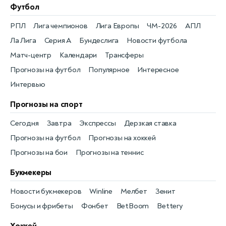
Футбол
РПЛ
Лига чемпионов
Лига Европы
ЧМ-2026
АПЛ
Ла Лига
Серия А
Бундеслига
Новости футбола
Матч-центр
Календари
Трансферы
Прогнозы на футбол
Популярное
Интересное
Интервью
Прогнозы на спорт
Сегодня
Завтра
Экспрессы
Дерзкая ставка
Прогнозы на футбол
Прогнозы на хоккей
Прогнозы на бои
Прогнозы на теннис
Букмекеры
Новости букмекеров
Winline
Мелбет
Зенит
Бонусы и фрибеты
Фонбет
BetBoom
Bettery
Хоккей