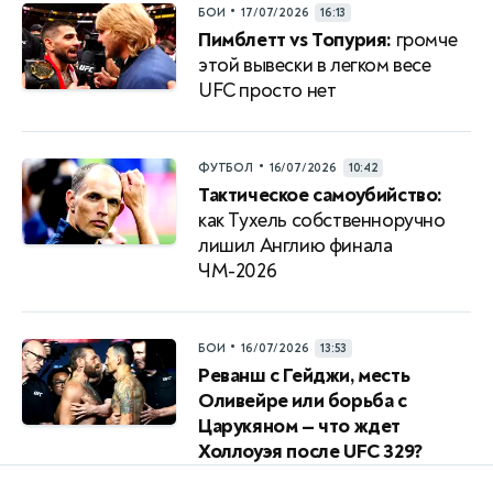
•
БОИ
17/07/2026
16:13
Пимблетт vs Топурия:
громче
этой вывески в легком весе
UFC просто нет
•
ФУТБОЛ
16/07/2026
10:42
Тактическое самоубийство:
как Тухель собственноручно
лишил Англию финала
ЧМ-2026
•
БОИ
16/07/2026
13:53
Реванш с Гейджи, месть
Оливейре или борьба с
Царукяном — что ждет
Холлоуэя после UFC 329?