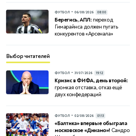
•
ФУТБОЛ
06/08/2026
08:00
Берегись, АПЛ:
переход
Гимарайнса должен пугать
конкурентов «Арсенала»
Выбор читателей
•
ФУТБОЛ
31/07/2026
19:12
Кризис в ФИФА, день второй:
громкая отставка, отказ ещё
двух конфедераций
•
ФУТБОЛ
02/08/2026
01:13
«Балтика» впервые обыграла
московское «Динамо»!
Сандро