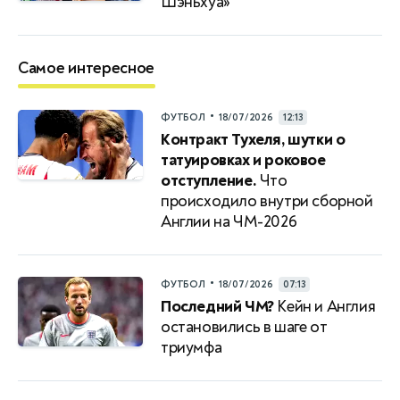
Шэньхуа»
Самое интересное
•
ФУТБОЛ
18/07/2026
12:13
Контракт Тухеля, шутки о
татуировках и роковое
отступление.
Что
происходило внутри сборной
Англии на ЧМ-2026
•
ФУТБОЛ
18/07/2026
07:13
Последний ЧМ?
Кейн и Англия
остановились в шаге от
триумфа