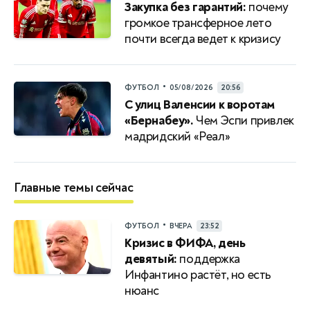
Закупка без гарантий:
почему
громкое трансферное лето
почти всегда ведет к кризису
•
ФУТБОЛ
05/08/2026
20:56
С улиц Валенсии к воротам
«Бернабеу».
Чем Эспи привлек
мадридский «Реал»
Главные темы сейчас
•
ФУТБОЛ
ВЧЕРА
23:52
Кризис в ФИФА, день
девятый:
поддержка
Инфантино растёт, но есть
нюанс