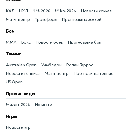
КХЛ
НХЛ
ЧМ-2026
МЧМ-2026
Новости хоккея
Матч-центр
Трансферы
Прогнозы на хоккей
Бои
MMA
Бокс
Новости боёв
Прогнозы на бои
Теннис
Australian Open
Уимблдон
Ролан Гаррос
Новости тенниса
Матч-центр
Прогнозы на теннис
US Open
Прочие виды
Милан-2026
Новости
Игры
Новости игр