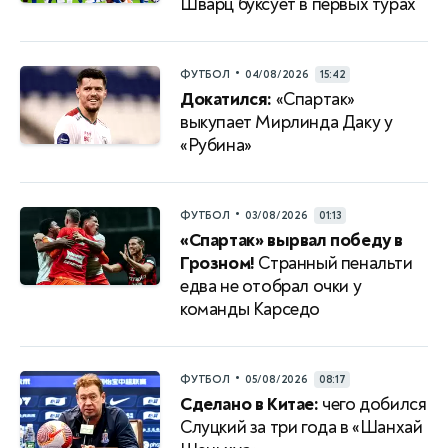
Шварц буксует в первых турах
•
ФУТБОЛ
04/08/2026
15:42
Докатился:
«Спартак»
выкупает Мирлинда Даку у
«Рубина»
•
ФУТБОЛ
03/08/2026
01:13
«Спартак» вырвал победу в
Грозном!
Странный пенальти
едва не отобрал очки у
команды Карседо
•
ФУТБОЛ
05/08/2026
08:17
Сделано в Китае:
чего добился
Слуцкий за три года в «Шанхай