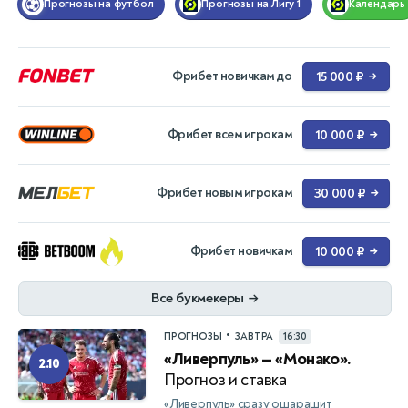
Прогнозы на футбол
Прогнозы на Лигу 1
Календарь
Фрибет новичкам до
15 000 ₽
→
Фрибет всем игрокам
10 000 ₽
→
Фрибет новым игрокам
30 000 ₽
→
Фрибет новичкам
10 000 ₽
→
Все букмекеры
→
•
ПРОГНОЗЫ
ЗАВТРА
16:30
«Ливерпуль» — «Монако».
2.10
Прогноз и ставка
«Ливерпуль» сразу ошарашит