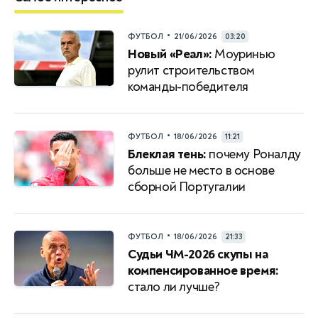
•
ФУТБОЛ
21/06/2026
03:20
Новый «Реал»:
Моуринью
рулит строительством
команды-победителя
•
ФУТБОЛ
18/06/2026
11:21
Блеклая тень:
почему Роналду
больше не место в основе
сборной Португалии
•
ФУТБОЛ
18/06/2026
21:33
Судьи ЧМ-2026 скупы на
компенсированное время:
стало ли лучше?