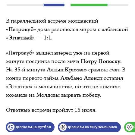
В параллельной встрече молдавский
«Петрокуб»
дома разошелся миром с албанской
«Эгнатией»
— 1:1.
«Петрокуб» вышел вперед уже на первой
минуте поединка после мяча
Петру Попеску
.
На 35-й минуте
Алтын Крюэзю
сравнял счет. В
конце первого тайма
Альбано Алекси
оставил
«Эгнатию» в меньшинстве, но это не помогло
команде из Молдовы вырвать победу.
Ответные встречи пройдут 15 июля.
Прогнозы на футбол
Прогнозы на Лигу чемпионов