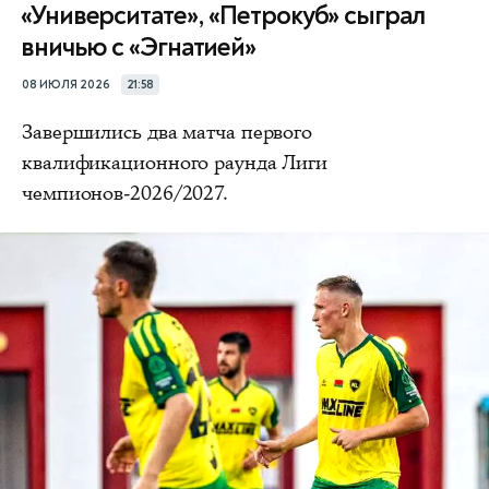
«Университате», «Петрокуб» сыграл
вничью с «Эгнатией»
08 ИЮЛЯ 2026
21:58
Завершились два матча первого
квалификационного раунда Лиги
чемпионов-2026/2027.