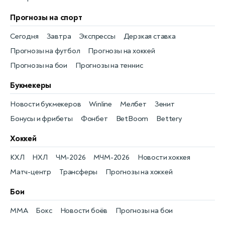
Прогнозы на спорт
Сегодня
Завтра
Экспрессы
Дерзкая ставка
Прогнозы на футбол
Прогнозы на хоккей
Прогнозы на бои
Прогнозы на теннис
Букмекеры
Новости букмекеров
Winline
Мелбет
Зенит
Бонусы и фрибеты
Фонбет
BetBoom
Bettery
Хоккей
КХЛ
НХЛ
ЧМ-2026
МЧМ-2026
Новости хоккея
Матч-центр
Трансферы
Прогнозы на хоккей
Бои
MMA
Бокс
Новости боёв
Прогнозы на бои