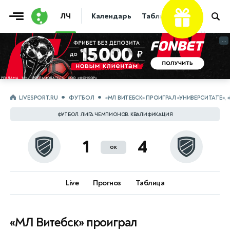
ЛЧ
Календарь
Таблица
Прогнозы
...
...
LIVESPORT.RU
ФУТБОЛ
«МЛ ВИТЕБСК» ПРОИГРАЛ «УНИВЕРСИТАТЕ»,
ФУТБОЛ. ЛИГА ЧЕМПИОНОВ. КВАЛИФИКАЦИЯ
1
4
ок
Live
Прогноз
Таблица
«МЛ Витебск» проиграл