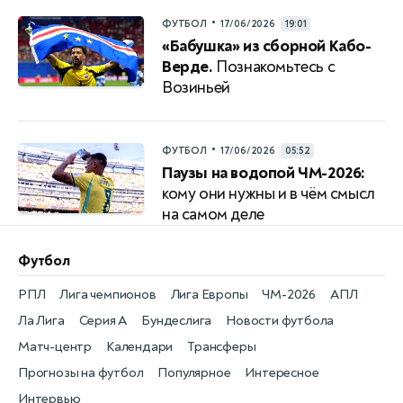
•
ФУТБОЛ
17/06/2026
19:01
«Бабушка» из сборной Кабо-
Верде.
Познакомьтесь с
Возиньей
•
ФУТБОЛ
17/06/2026
05:52
Паузы на водопой ЧМ-2026:
кому они нужны и в чём смысл
на самом деле
Футбол
РПЛ
Лига чемпионов
Лига Европы
ЧМ-2026
АПЛ
Ла Лига
Серия А
Бундеслига
Новости футбола
Матч-центр
Календари
Трансферы
Прогнозы на футбол
Популярное
Интересное
Интервью