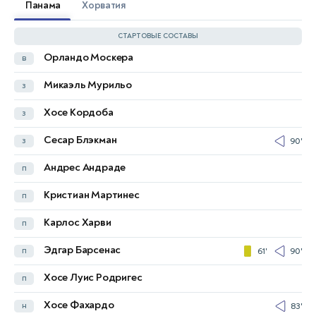
Панама
Хорватия
СТАРТОВЫЕ СОСТАВЫ
Орландо Москера
в
Доминик Ливакович
в
Микаэль Мурильо
з
Йошко Гвардиол
з
45'
Хосе Кордоба
з
Марин Понграчич
з
Сесар Блэкман
з
90'
Йосип Шутало
з
Андрес Андраде
п
Йосип Штанишич
з
Кристиан Мартинес
п
Иван Перишич
п
Карлос Харви
п
Мартин Батурина
п
Эдгар Барсенас
п
61'
90'
Марко Пашалич
п
72'
Хосе Луис Родригес
п
Матео Ковачич
п
72'
Хосе Фахардо
н
83'
Лука Модрич
п
81'