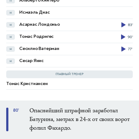
Альберто Кинтеро
п
Лука Сучич
п
72'
Исмаэль Диас
н
Никола Влашич
п
Асариас Лондоньо
н
83'
Анте Будимир
н
45'
54'
Томас Родригес
н
90'
Андрей Крамарич
н
45'
Сесилио Ватерман
н
77'
Игор Матанович
н
Сесар Янис
н
Petar Sucic
72'
90+2'
ГЛАВНЫЙ ТРЕНЕР
Томас Кристиансен
Златко Далич
Опаснейший штрафной заработал
80'
Батурина, метрах в 24-х от своих ворот
фолил Фахардо.