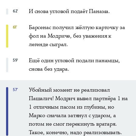
И снова угловой подаёт Панама.
62'
Барсенас получил жёлтую карточку за
61'
фол на Модриче, без уважения к
легенде сыграл.
Ещё один угловой подали панамцы,
59'
снова без удара.
Убойный момент не реализовал
57'
Пашалич! Модрич вывел партнёра 1 на
1 отличным пасом из глубины, но
Марко сначала затянул с ударом, а
потом не смог перекинуть вратаря.
Такое, конечно, надо реализовывать.