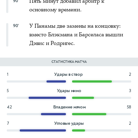
Пять минут добавил арбитр к
90'
основному времени.
У Панамы две замены на концовку:
90'
вместо Блэкмана и Барселаса вышли
Дэвис и Родригес.
СТАТИСТИКА МАТЧА
1
Удары в створ
2
5
Удары мимо
3
42
Владение мячом
58
7
Угловые удары
2