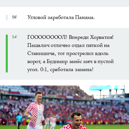
Угловой заработала Панама.
56'
ГООООООООЛ! Впереди Хорватия!
54'
Пашалич отлично отдал пяткой на
Станишича, тот прострелил вдоль
ворот, а Будимир занёс мяч в пустой
угол. 0:1, сработала замена!