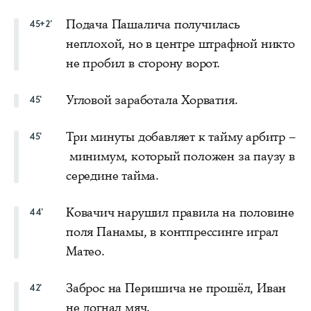
Подача Пашалича получилась
45+2'
неплохой, но в центре штрафной никто
не пробил в сторону ворот.
Угловой заработала Хорватия.
45'
Три минуты добавляет к тайму арбитр –
45'
минимум, который положен за паузу в
середине тайма.
Ковачич нарушил правила на половине
44'
поля Панамы, в контпрессинге играл
Матео.
Заброс на Перишича не прошёл, Иван
42'
не догнал мяч.