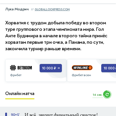
Лука Модрич
GLOBALLOOKPRESS.COM
Хорватия с трудом добыла победу во втором
туре группового этапа чемпионата мира. Гол
Анте Будимира в начале второго тайма принёс
хорватам первые три очка, а Панама, по сути,
закончила турнир раньше времени.
10 000 ₽
10 000 
→
Фрибет
Фрибет всем
Онлайн матча
11 сек.
И всё, звучит финальный свисток!
90+5'