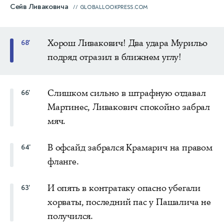
Сейв Ливаковича
GLOBALLOOKPRESS.COM
Хорош Ливакович! Два удара Мурильо
68'
подряд отразил в ближнем углу!
Слишком сильно в штрафную отдавал
66'
Мартинес, Ливакович спокойно забрал
мяч.
В офсайд забрался Крамарич на правом
64'
фланге.
И опять в контратаку опасно убегали
63'
хорваты, последний пас у Пашалича не
получился.