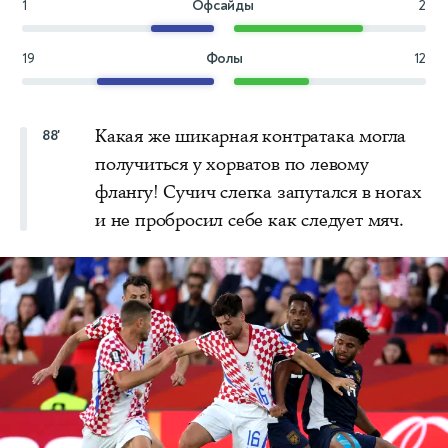
1
Офсайды
2
19
Фолы
12
Какая же шикарная контратака могла
88'
получиться у хорватов по левому
флангу! Сучич слегка запутался в ногах
и не пробросил себе как следует мяч.