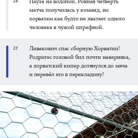
Пауза на водопой. Ровная четверть
24'
матча получилась у команд, но
хорватам как будто не хватает одного
человека в чужой штрафной.
Ливакович спас сборную Хорватии!
23'
Родригес головой бил почти наверняка,
а хорватский кипер дотянулся до мяча
и перевёл его в перекладину!