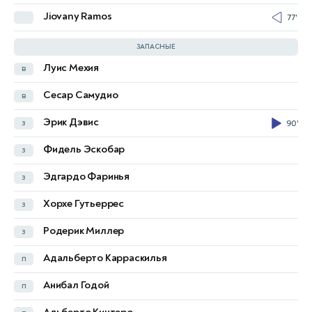
Jiovany Ramos
77'
Петар Муса
н
45'
ЗАПАСНЫЕ
Луис Мехия
в
Доминик Котарски
в
Сесар Самудио
в
Ивор Пандур
в
Эрик Дэвис
з
90'
Мартин Эрлич
з
Фидель Эскобар
з
Лука Вушкович
з
Эдгардо Фаринья
з
Дуйе Чалета-Цар
з
Хорхе Гутьеррес
з
Тони Фрук
п
Родерик Миллер
з
Кристиян Якич
п
Адальберто Карраскилья
п
Никола Моро
п
Анибал Годой
п
Марио Пашалич
п
81'