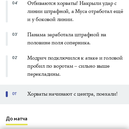
Отбиваются хорваты! Накрыли удар с
04'
линии штрафной, а Муса отработал ещё
и у боковой линии.
Панама заработала штрафной на
03'
половине поля соперника.
Модрич подключился к атаке и головой
02'
пробил по воротам – сильно выше
перекладины.
Хорваты начинают с центра, поехали!
01'
До матча