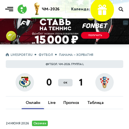
Фрибет
ЧМ-2026
Календарь
Таблица
Пр
...
...
LIVESPORT.RU
ФУТБОЛ
ПАНАМА — ХОРВАТИЯ
ФУТБОЛ. ЧМ-2026. ГРУППА L
0
1
ок
Онлайн
Live
Прогноз
Таблица
24 ИЮНЯ 2026
Окончен