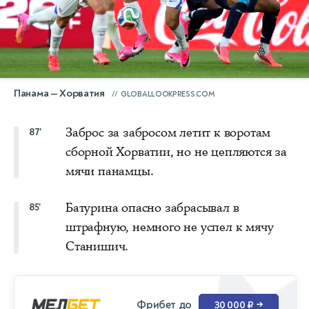
Панама — Хорватия
GLOBALLOOKPRESS.COM
Заброс за забросом летит к воротам
87'
сборной Хорватии, но не цепляются за
мячи панамцы.
Батурина опасно забрасывал в
85'
штрафную, немного не успел к мячу
Станишич.
Фрибет до
30 000 ₽
→