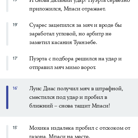
И снова дальний удар! Пуэрта серьёзно
приложился, Мпаси отражает.
Суарес зацепился за мяч и вроде бы
19'
заработал угловой, но арбитр не
заметил касания Туанзебе.
Пуэрта с подбора решился на удар и
17'
отправил мяч мимо ворот.
Луис Диас получил мяч в штрафной,
16'
сместился под удар и пробил в
ближний – снова тащит Мпаси!
Мохика издалека пробил с отскоком от
15'
газона, Мпаси на месте.