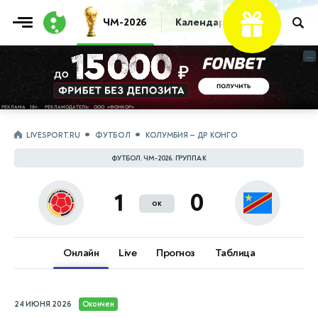
Фрибет
ЧМ-2026
Календарь
Таблица
Пр
10 000 ₽
...
...
LIVESPORT.RU
ФУТБОЛ
КОЛУМБИЯ — ДР КОНГО
ФУТБОЛ. ЧМ-2026. ГРУППА K
1
0
ок
Онлайн
Live
Прогноз
Таблица
24 ИЮНЯ 2026
Окончен