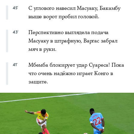
С углового навесил Масуаку, Бакамбу
45'
выше ворот пробил головой.
Перспективно выглядела подача
43'
Масуаку в штрафную, Варгас забрал
мяч в руки.
Мбемба блокирует удар Суареса! Пока
41'
что очень надёжно играет Конго в
защите.