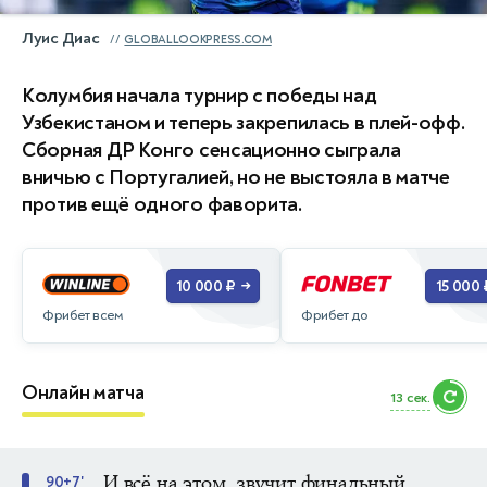
Луис Диас
GLOBALLOOKPRESS.COM
Колумбия начала турнир с победы над
Узбекистаном и теперь закрепилась в плей-офф.
Сборная ДР Конго сенсационно сыграла
вничью с Португалией, но не выстояла в матче
против ещё одного фаворита.
10 000 ₽
15 000 
→
Фрибет всем
Фрибет до
Онлайн матча
11 сек.
И всё на этом, звучит финальный
90+7'