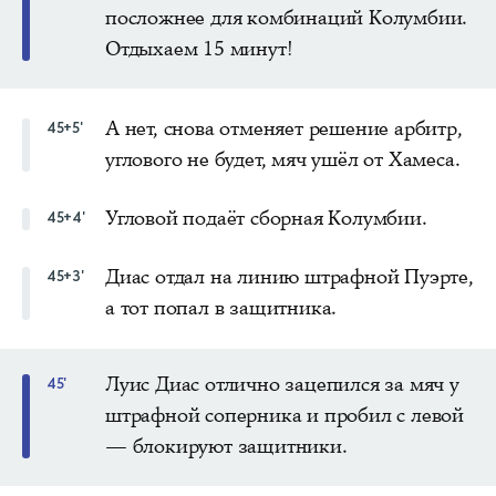
посложнее для комбинаций Колумбии.
Отдыхаем 15 минут!
А нет, снова отменяет решение арбитр,
45+5'
углового не будет, мяч ушёл от Хамеса.
Угловой подаёт сборная Колумбии.
45+4'
Диас отдал на линию штрафной Пуэрте,
45+3'
а тот попал в защитника.
Луис Диас отлично зацепился за мяч у
45'
штрафной соперника и пробил с левой
— блокируют защитники.