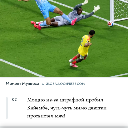
Момент Муньоса
GLOBALLOOKPRESS.COM
Мощно из-за штрафной пробил
02'
Кайембе, чуть-чуть мимо девятки
просвистел мяч!