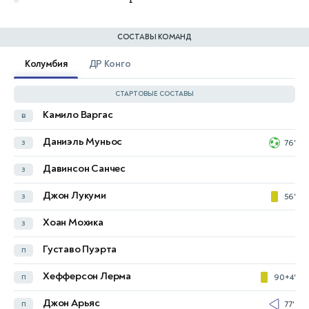
СОСТАВЫ КОМАНД
Колумбия
ДР Конго
СТАРТОВЫЕ СОСТАВЫ
Камило Варгас
в
Лионель Мпаси-Нзау
в
Даниэль Муньос
з
76'
Эдо Кайембе
з
72'
Давинсон Санчес
з
Артур Масуаку
з
72'
Джон Лукуми
з
56'
Стив Капюади
з
Хоан Мохика
з
Аксель Туанзебе
з
Густаво Пуэрта
п
Шансель Мбемба
з
Хефферсон Лерма
п
90+4'
Аарон Ван-Биссака
з
Джон Арьяс
п
77'