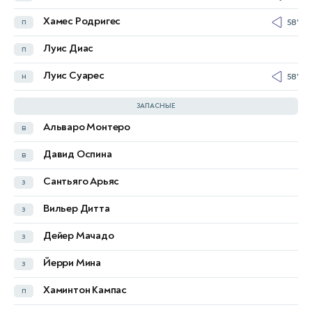
Самуэль Мутуссами
п
82'
Хамес Родригес
п
58'
Йоан Висса
н
Луис Диас
п
Седрик Бакамбу
н
57'
Луис Суарес
н
58'
Ngal'ayel Mukau
45'
ЗАПАСНЫЕ
Альваро Монтеро
в
Маттьё Эполо
в
Давид Оспина
в
Тимоти Фаюлу
в
Сантьяго Арьяс
з
Дилан Батубинсика
з
Вильер Дитта
з
Жедеон Калулу
з
Дейер Мачадо
з
Жорис Кайембе
з
72'
Йерри Мина
з
Гаэль Какута
п
Хаминтон Кампас
п
Шарль Пикель
п
72'
90+3'