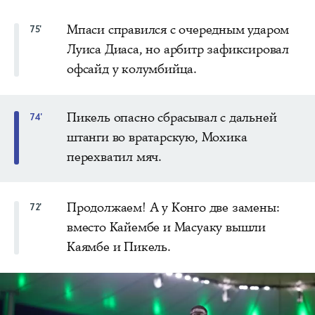
Мпаси справился с очередным ударом
75'
Луиса Диаса, но арбитр зафиксировал
офсайд у колумбийца.
Пикель опасно сбрасывал с дальней
74'
штанги во вратарскую, Мохика
перехватил мяч.
Продолжаем! А у Конго две замены:
72'
вместо Кайембе и Масуаку вышли
Каямбе и Пикель.