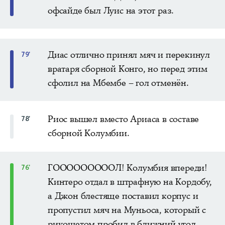
офсайде был Луис на этот раз.
Диас отлично принял мяч и перекинул
79'
вратаря сборной Конго, но перед этим
сфолил на Мбембе – гол отменён.
Риос вышел вместо Ариаса в составе
78'
сборной Колумбии.
ГОООООООООЛ! Колумбия впереди!
76'
Кинтеро отдал в штрафную на Кордобу,
а Джон блестяще поставил корпус и
пропустил мяч на Муньоса, который с
рикошетом пробил в ближний угол.