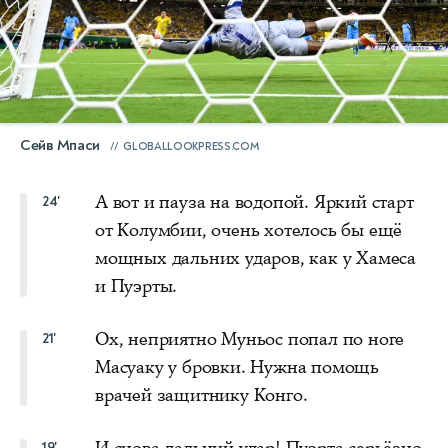
Сейв Мпаси
GLOBALLOOKPRESS.COM
А вот и пауза на водопой. Яркий старт
24'
от Колумбии, очень хотелось бы ещё
мощных дальних ударов, как у Хамеса
и Пуэрты.
Ох, неприятно Муньос попал по ноге
21'
Масуаку у бровки. Нужна помощь
врачей защитнику Конго.
19'