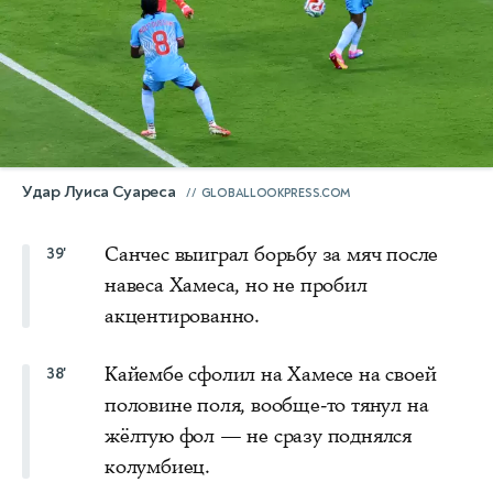
Удар Луиса Суареса
GLOBALLOOKPRESS.COM
Санчес выиграл борьбу за мяч после
39'
навеса Хамеса, но не пробил
акцентированно.
Кайембе сфолил на Хамесе на своей
38'
половине поля, вообще-то тянул на
жёлтую фол — не сразу поднялся
колумбиец.