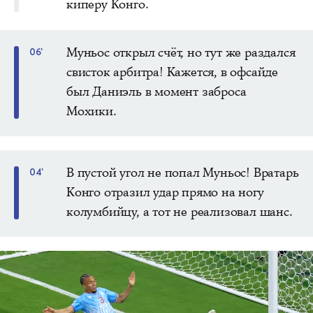
киперу Конго.
Муньос открыл счёт, но тут же раздался
06'
свисток арбитра! Кажется, в офсайде
был Даниэль в момент заброса
Мохики.
В пустой угол не попал Муньос! Вратарь
04'
Конго отразил удар прямо на ногу
колумбийцу, а тот не реализовал шанс.