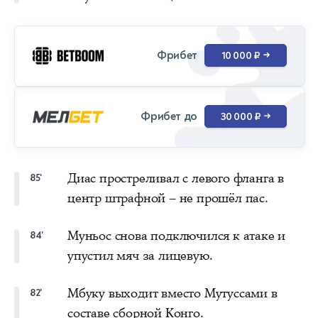
Фрибет
10 000 ₽
→
Фрибет до
30 000 ₽
→
Диас простреливал с левого фланга в
85'
центр штрафной – не прошёл пас.
Муньос снова подключился к атаке и
84'
упустил мяч за лицевую.
Мбуку выходит вместо Мутуссами в
82'
составе сборной Конго.