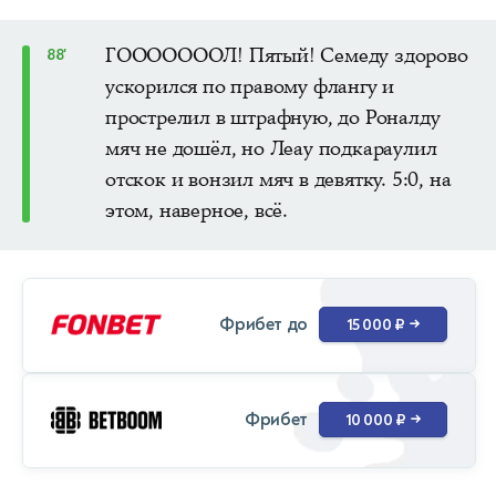
ГОООООООЛ! Пятый! Семеду здорово
88'
ускорился по правому флангу и
прострелил в штрафную, до Роналду
мяч не дошёл, но Леау подкараулил
отскок и вонзил мяч в девятку. 5:0, на
этом, наверное, всё.
Фрибет до
15 000 ₽
→
Фрибет
10 000 ₽
→