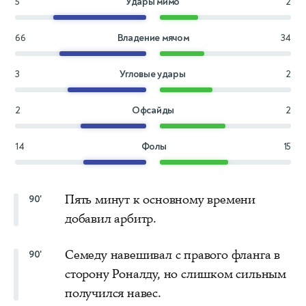
5
Удары мимо
2
66
Владение мячом
34
3
Угловые удары
2
2
Офсайды
2
14
Фолы
15
Пять минут к основному времени
90'
добавил арбитр.
Семеду навешивал с правого фланга в
90'
сторону Роналду, но слишком сильным
получился навес.