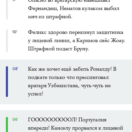
Опасно во вратарскую навешивал
Фернандеш, Нематов кулаком выбил
мяч из штрафной.
Феликс здорово перекинул защитника
10'
у лицевой линии, а Каримов снёс Жоау.
Штрафной подаст Бруну.
Как же хочет ещё забить Роналду! В
08'
подкате только что прессинговал
вратаря Узбекистана, чуть-чуть не
успел!
ГООООООООООЛ! Португалия
06'
впереди! Канселу прорвался к лицевой