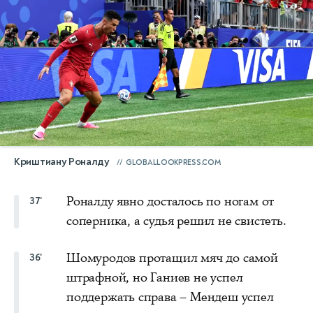
Криштиану Роналду
GLOBALLOOKPRESS.COM
Роналду явно досталось по ногам от
37'
соперника, а судья решил не свистеть.
Шомуродов протащил мяч до самой
36'
штрафной, но Ганиев не успел
поддержать справа – Мендеш успел