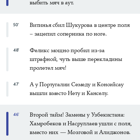
выбить мяч в аут.
Витинья сбил Шукурова в центре поля
50'
– зацепил соперника по ноге.
Феликс мощно пробил из-за
48'
штрафной, чуть выше перекладины
пролетел мяч!
А у Португалии Семеду и Консейсау
47'
вышли вместо Нету и Канселу.
Второй тайм! Замены у Узбекистана:
46'
Хамробеков и Насруллаев ушли с поля,
вместо них — Мозговой и Алиджонов.