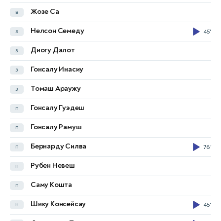
Жозе Са
в
Уткир Юсупов
в
Нелсон Семеду
з
45'
Хожиакбар Алижонов
з
45'
Диогу Далот
з
Умар Эшмуродов
з
Гонсалу Инасиу
з
Авазбек Улмасалиев
з
Томаш Араужу
з
Фаррух Сайфиев
з
Гонсалу Гуэдеш
п
Джахангир Урозов
з
Гонсалу Рамуш
п
Шерзод Эсанов
п
90'
Бернарду Силва
п
76'
Джамшид Искандеров
п
Рубен Невеш
п
Достонбек Хамдамов
п
Саму Кошта
п
Акмал Мозговой
п
45'
Шику Консейсау
н
45'
Остон Урунов
п