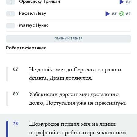
Франсиску Тринкан
н
64'
Азизбек Амонов
н
Рафаэл Леау
н
83'
87'
Русланбек Джиянов
н
90'
Матеус Нунес
Игорь Сергеев
н
73'
ГЛАВНЫЙ ТРЕНЕР
Роберто Мартинес
Фабио Каннаваро
Не дошёл мяч до Сергеева с правого
82'
фланга, Диаш дотянулся.
Узбекистан держит мяч достаточно
80'
долго, Португалия уже не прессингует.
Шомуродов принял мяч на линии
78'
штрафной и пробил вторым касанием