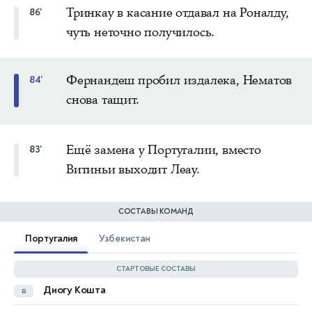
Тринкау в касание отдавал на Роналду,
86'
чуть неточно получилось.
Фернандеш пробил издалека, Нематов
84'
снова тащит.
Ещё замена у Португалии, вместо
83'
Витиньи выходит Леау.
СОСТАВЫ КОМАНД
Португалия
Узбекистан
СТАРТОВЫЕ СОСТАВЫ
Диогу Кошта
в
Абдувохид Нематов
в
60'