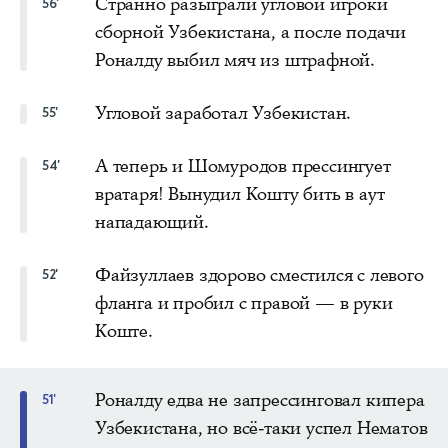
Странно разыграли угловой игроки
56'
сборной Узбекистана, а после подачи
Роналду выбил мяч из штрафной.
Угловой заработал Узбекистан.
55'
А теперь и Шомуродов прессингует
54'
вратаря! Вынудил Кошту бить в аут
нападающий.
Файзуллаев здорово сместился с левого
52'
фланга и пробил с правой — в руки
Коште.
Роналду едва не запрессинговал кипера
51'
Узбекистана, но всё-таки успел Нематов