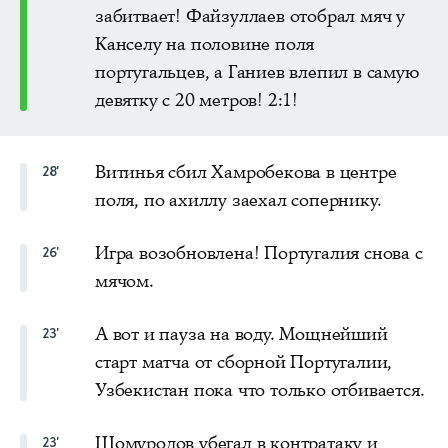
забитвает! Файзуллаев отобрал мяч у
Канселу на половине поля
португальцев, а Ганиев влепил в самую
девятку с 20 метров! 2:1!
Витинья сбил Хамробекова в центре
28'
поля, по ахиллу заехал сопернику.
Игра возобновлена! Португалия снова с
26'
мячом.
А вот и пауза на воду. Мощнейший
23'
старт матча от сборной Португалии,
Узбекистан пока что только отбивается.
Шомуродов убегал в контратаку и
23'