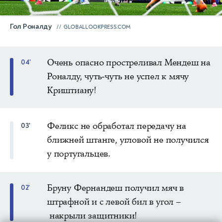
Гол Роналду
GLOBALLOOKPRESS.COM
Очень опасно простреливал Мендеш на
04'
Роналду, чуть-чуть не успел к мячу
Криштиану!
Феликс не обработал передачу на
03'
ближней штанге, угловой не получился
у португальцев.
Бруну Фернандеш получил мяч в
02'
штрафной и с левой бил в угол –
накрыли защитники!