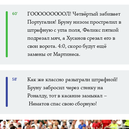
ГОООООООООЛ! Четвёртый забивает
60'
Португалия! Бруну низом прострелил в
штрафную с угла поля, Феликс пяткой
подрезал мяч, а Хусанов срезал его в
свои ворота. 4:0, скоро будут ещё
замены от Мартинеса.
Как же классно разыграли штрафной!
58'
Бруну забросил через стенку на
Роналду, тот в касание замыкал –
Нематов спас свою сборную!