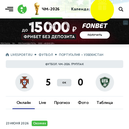
Фрибет
ЧМ-2026
Календарь
Таблица
Пр
10 000 ₽
...
...
LIVESPORT.RU
ФУТБОЛ
ПОРТУГАЛИЯ — УЗБЕКИСТАН
ФУТБОЛ. ЧМ-2026. ГРУППА K
5
0
ок
Онлайн
Live
Прогноз
Фото
Таблица
23 ИЮНЯ 2026
Окончен