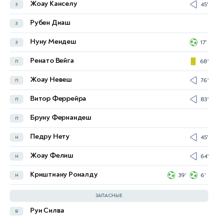
Жоау Канселу
з
45'
Азизжон Ганиев
з
29'
Рубен Диаш
з
Бехруджон Каримов
з
90'
Нуну Мендеш
з
17'
Рустам Ашурматов
з
Ренато Вейга
п
68'
Абдукодир Хусанов
з
Жоау Невеш
п
76'
Аббосбек Файзуллаев
п
73'
Витор Феррейра
п
83'
Шерзод Насруллаев
п
45'
Бруну Фернандеш
п
Отабек Шукуров
п
90'
Педру Нету
н
45'
Одилджон Хамробеков
п
14'
45'
Жоау Фелиш
н
64'
Абдулла Абдуллаев
п
Криштиану Роналду
н
39'
6'
Эльдор Шомуродов
н
ЗАПАСНЫЕ
Руи Силва
в
Ботирали Ергашев
в