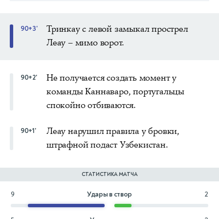
Тринкау с левой замыкал прострел
90+3'
Леау – мимо ворот.
Не получается создать момент у
90+2'
команды Каннаваро, португальцы
спокойно отбиваются.
Леау нарушил правила у бровки,
90+1'
штрафной подаст Узбекистан.
СТАТИСТИКА МАТЧА
9
Удары в створ
2