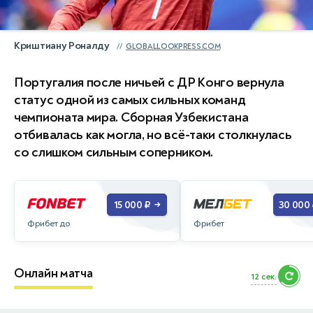
Криштиану Роналду
GLOBALLOOKPRESS.COM
Португалия после ничьей с ДР Конго вернула
статус одной из самых сильных команд
чемпионата мира. Сборная Узбекистана
отбивалась как могла, но всё-таки столкнулась
со слишком сильным соперником.
15 000 ₽
30 000
→
Фрибет до
Фрибет
Онлайн матча
11 сек.