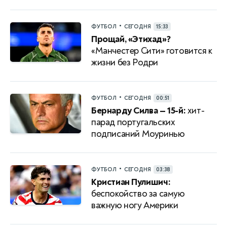
•
ФУТБОЛ
СЕГОДНЯ
15:33
Прощай, «Этихад»?
«Манчестер Сити» готовится к
жизни без Родри
•
ФУТБОЛ
СЕГОДНЯ
00:51
Бернарду Силва — 15-й:
хит-
парад португальских
подписаний Моуринью
•
ФУТБОЛ
СЕГОДНЯ
03:38
Кристиан Пулишич:
беспокойство за самую
важную ногу Америки