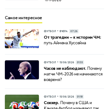
Самое интересное
•
ФУТБОЛ
ВЧЕРА
07:26
От трагедии — к истории ЧМ:
путь Аймена Хуссейна
•
ФУТБОЛ
15/06/2026
01:55
Часов не наблюдают.
Почему
матчи ЧМ-2026 не начинаются
вовремя?
•
ФУТБОЛ
15/06/2026
01:18
Соккер.
Почему в США и
Канаде футбол называют так