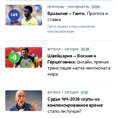
•
ПРОГНОЗЫ
ПОСЛЕЗАВТРА
03:30
Бразилия — Гаити.
Прогноз и
1.89
ставка
Гаити окажет сопротивление
пентакампеонам
•
ФУТБОЛ
СЕГОДНЯ
22:20
Швейцария — Босния и
Герцеговина:
онлайн, прямая
трансляция матча чемпионата
мира
•
ФУТБОЛ
СЕГОДНЯ
21:33
Судьи ЧМ-2026 скупы на
компенсированное время:
стало ли лучше?