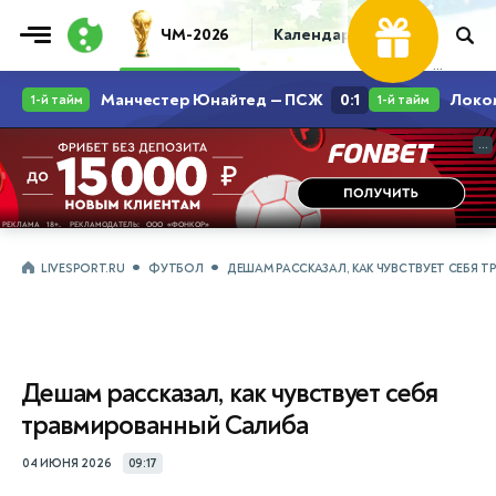
ЧМ-2026
Календарь
Таблица
Пр
...
...
LIVESPORT.RU
ФУТБОЛ
ДЕШАМ РАССКАЗАЛ, КАК ЧУВСТВУЕТ СЕБЯ
Дешам рассказал, как чувствует себя
травмированный Салиба
04 ИЮНЯ 2026
09:17