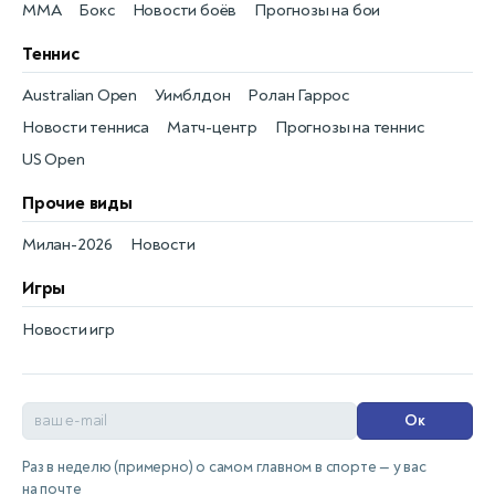
MMA
Бокс
Новости боёв
Прогнозы на бои
Теннис
Australian Open
Уимблдон
Ролан Гаррос
Новости тенниса
Матч-центр
Прогнозы на теннис
US Open
Прочие виды
Милан-2026
Новости
Игры
Новости игр
Ок
Раз в неделю (примерно) о самом главном в спорте — у вас
на почте