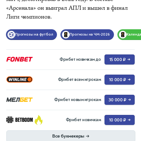
«Арсенала» он выиграл АПЛ и вышел в финал
Лиги чемпионов.
Прогнозы на футбол
Прогнозы на ЧМ-2026
Календ
Фрибет новичкам до
15 000 ₽
→
Фрибет всем игрокам
10 000 ₽
→
Фрибет новым игрокам
30 000 ₽
→
Фрибет новичкам
10 000 ₽
→
Все букмекеры
→