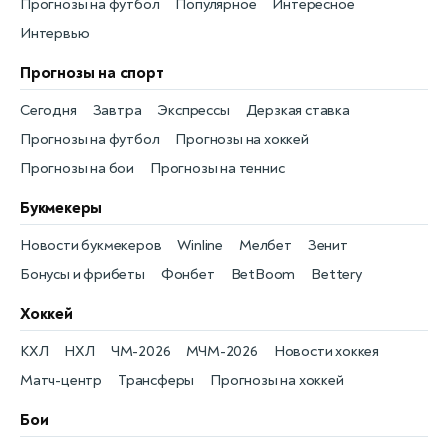
Прогнозы на футбол
Популярное
Интересное
Интервью
Прогнозы на спорт
Сегодня
Завтра
Экспрессы
Дерзкая ставка
Прогнозы на футбол
Прогнозы на хоккей
Прогнозы на бои
Прогнозы на теннис
Букмекеры
Новости букмекеров
Winline
Мелбет
Зенит
Бонусы и фрибеты
Фонбет
BetBoom
Bettery
Хоккей
КХЛ
НХЛ
ЧМ-2026
МЧМ-2026
Новости хоккея
Матч-центр
Трансферы
Прогнозы на хоккей
Бои