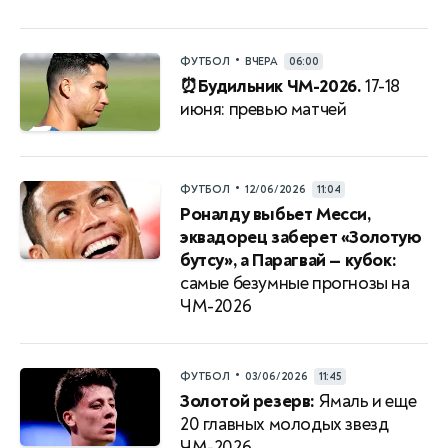
•
ФУТБОЛ
ВЧЕРА
06:00
⏰Будильник ЧМ-2026.
17-18
июня: превью матчей
•
ФУТБОЛ
12/06/2026
11:04
Роналду выбьет Месси,
эквадорец заберет «Золотую
бутсу», а Парагвай — кубок:
самые безумные прогнозы на
ЧМ-2026
•
ФУТБОЛ
03/06/2026
11:45
Золотой резерв:
Ямаль и еще
20 главных молодых звезд
ЧМ-2026