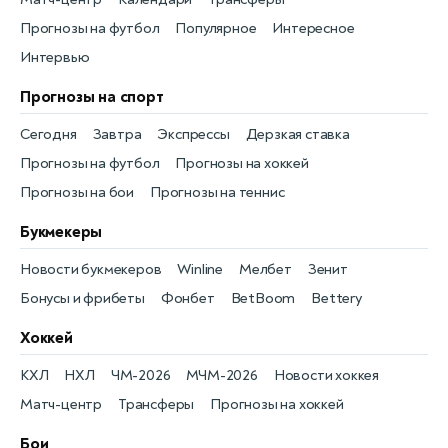
Прогнозы на футбол
Популярное
Интересное
Интервью
Прогнозы на спорт
Сегодня
Завтра
Экспрессы
Дерзкая ставка
Прогнозы на футбол
Прогнозы на хоккей
Прогнозы на бои
Прогнозы на теннис
Букмекеры
Новости букмекеров
Winline
Мелбет
Зенит
Бонусы и фрибеты
Фонбет
BetBoom
Bettery
Хоккей
КХЛ
НХЛ
ЧМ-2026
МЧМ-2026
Новости хоккея
Матч-центр
Трансферы
Прогнозы на хоккей
Бои