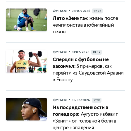
•
ФУТБОЛ
04/07/2026
19:28
Лето «Зенита»:
жизнь после
чемпионства в юбилейный
сезон
•
ФУТБОЛ
01/07/2026
18:07
Сперцян с футболом не
закончил:
5 примеров, как
перейти из Саудовской Аравии
в Европу
•
ФУТБОЛ
30/06/2026
21:18
Из посредственности в
голеадора:
Аугусто избавит
«Зенит» от головной боли в
центре нападения