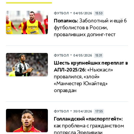
•
ФУТБОЛ
04/05/2026
15:53
Попались:
Заболотный и ещё 6
футболистов в России,
проваливших допинг-тест
•
ФУТБОЛ
04/05/2026
15:31
Шесть крупнейших переплат в
АПЛ-2025/26:
«Ньюкасл»
провалился, «злой»
«Манчестер Юнайтед»
оправдан
•
ФУТБОЛ
30/04/2026
17:55
Голландский «паспортгейт»:
как проблема с гражданством
потрясла Эредивизи