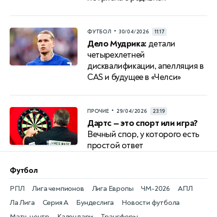
•
ФУТБОЛ
30/04/2026
11:17
Дело Мудрика:
детали
четырехлетней
дисквалификации, апелляция в
CAS и будущее в «Челси»
•
ПРОЧИЕ
29/04/2026
23:19
Дартс — это спорт или игра?
Вечный спор, у которого есть
простой ответ
Футбол
РПЛ
Лига чемпионов
Лига Европы
ЧМ-2026
АПЛ
Ла Лига
Серия А
Бундеслига
Новости футбола
Матч-центр
Календари
Трансферы