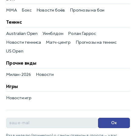
MMA
Бокс
Новости боёв
Прогнозы на бои
Теннис
Australian Open
Уимблдон
Ролан Гаррос
Новости тенниса
Матч-центр
Прогнозы на теннис
US Open
Прочие виды
Милан-2026
Новости
Игры
Новости игр
Ок
Раз в неделю (примерно) о самом главном в спорте — у вас