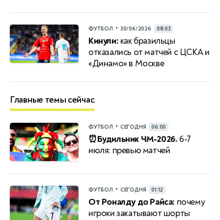
•
ФУТБОЛ
30/06/2026
08:03
Кинули:
как бразильцы
отказались от матчей с ЦСКА и
«Динамо» в Москве
Главные темы сейчас
•
ФУТБОЛ
СЕГОДНЯ
06:00
⏰Будильник ЧМ-2026.
6-7
июля: превью матчей
•
ФУТБОЛ
СЕГОДНЯ
01:12
От Роналду до Райса:
почему
игроки закатывают шорты