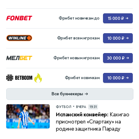
Фрибет новичкам до
15 000 ₽
→
Фрибет всем игрокам
10 000 ₽
→
Фрибет новым игрокам
30 000 ₽
→
Фрибет новичкам
10 000 ₽
→
Все букмекеры
→
•
ФУТБОЛ
ВЧЕРА
19:31
Испанский конвейер:
Кахигао
присмотрел «Спартаку» на
родине защитника Параду