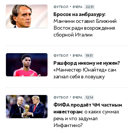
•
ФУТБОЛ
ВЧЕРА
22:31
Бросок на амбразуру:
Манчини оставил Ближний
Восток ради возрождения
сборной Италии
•
ФУТБОЛ
ВЧЕРА
19:51
Рашфорд никому не нужен?
«Манчестер Юнайтед» сам
загнал себя в ловушку
•
ФУТБОЛ
ВЧЕРА
12:14
ФИФА продаёт ЧМ частным
инвесторам:
о каких суммах
речь и что задумал
Инфантино?