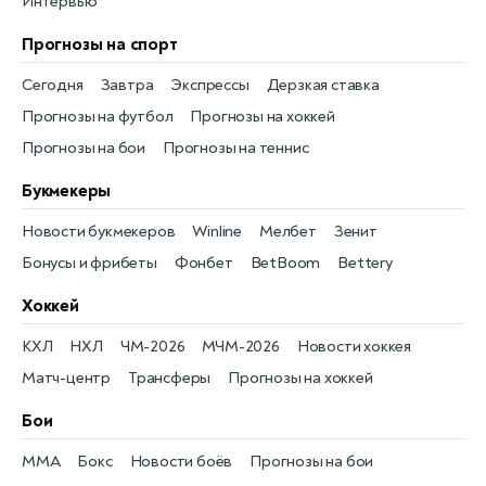
Интервью
Прогнозы на спорт
Сегодня
Завтра
Экспрессы
Дерзкая ставка
Прогнозы на футбол
Прогнозы на хоккей
Прогнозы на бои
Прогнозы на теннис
Букмекеры
Новости букмекеров
Winline
Мелбет
Зенит
Бонусы и фрибеты
Фонбет
BetBoom
Bettery
Хоккей
КХЛ
НХЛ
ЧМ-2026
МЧМ-2026
Новости хоккея
Матч-центр
Трансферы
Прогнозы на хоккей
Бои
MMA
Бокс
Новости боёв
Прогнозы на бои