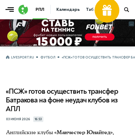
РПЛ
Календарь
Таблица
Прогнозы
...
...
LIVESPORT.RU
ФУТБОЛ
«ПСЖ» ГОТОВ ОСУЩЕСТВИТЬ ТРАНСФЕР БА
«ПСЖ» готов осуществить трансфер
Батракова на фоне неудач клубов из
АПЛ
03 ИЮНЯ 2026
16:53
Английские клубы
«Манчестер Юнайтед»
,