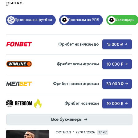
рынке.
Прогнозы на футбол
Прогнозы на РПЛ
Календарь
Фрибет новичкам до
15 000 ₽
→
Фрибет всем игрокам
10 000 ₽
→
Фрибет новым игрокам
30 000 ₽
→
Фрибет новичкам
10 000 ₽
→
Все букмекеры
→
•
ФУТБОЛ
27/07/2026
17:47