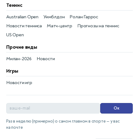
Теннис
Australian Open
Уимблдон
Ролан Гаррос
Новости тенниса
Матч-центр
Прогнозы на теннис
US Open
Прочие виды
Милан-2026
Новости
Игры
Новости игр
Ок
Раз в неделю (примерно) о самом главном в спорте — у вас
на почте