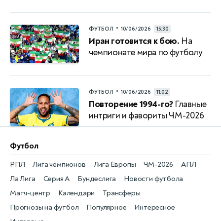
•
ФУТБОЛ
10/06/2026
15:30
Иран готовится к бою.
На
чемпионате мира по футболу
•
ФУТБОЛ
10/06/2026
11:02
Повторение 1994-го?
Главные
интриги и фавориты ЧМ-2026
Футбол
РПЛ
Лига чемпионов
Лига Европы
ЧМ-2026
АПЛ
Ла Лига
Серия А
Бундеслига
Новости футбола
Матч-центр
Календари
Трансферы
Прогнозы на футбол
Популярное
Интересное