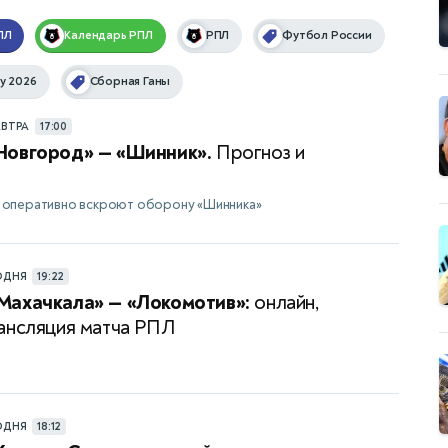
ПЛ
Календарь
РПЛ
РПЛ
Футбол России
у 2026
Сборная Ганы
АВТРА
17:00
Новгород» — «Шинник».
Прогноз и
оперативно вскроют оборону «Шинника»
ОДНЯ
19:22
Махачкала» — «Локомотив»:
онлайн,
ансляция матча РПЛ
ОДНЯ
18:12