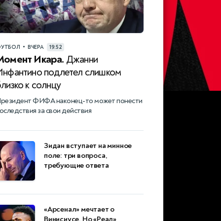
•
УТБОЛ
ВЧЕРА
19:52
Момент Икара.
Джанни
Инфантино подлетел слишком
лизко к солнцу
резидент ФИФА наконец-то может понести
оследствия за свои действия
Зидан вступает на минное
поле: три вопроса,
требующие ответа
«Арсенал» мечтает о
Винисиусе. Но «Реал»