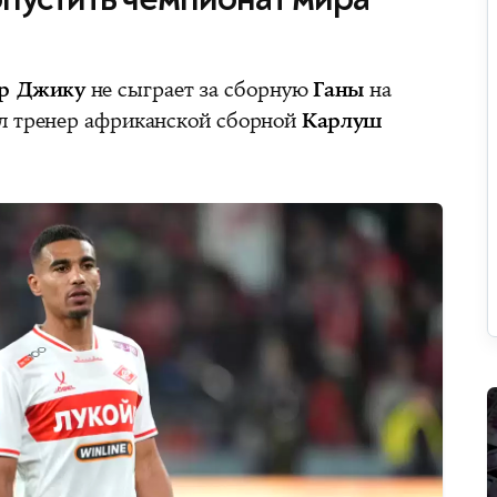
ер Джику
не сыграет за сборную
Ганы
на
ил тренер африканской сборной
Карлуш