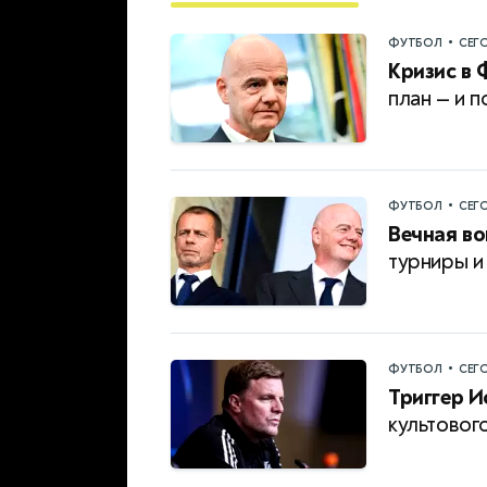
•
ФУТБОЛ
СЕГ
Кризис в 
план — и 
•
ФУТБОЛ
СЕГ
Вечная в
турниры и
•
ФУТБОЛ
СЕГ
Триггер И
культовог