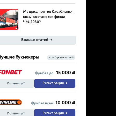
Мадрид против Касабланки:
кому достанется финал
ЧМ-2030?
Больше статей
→
Лучшие букмекеры
все букмекеры
→
15 000 ₽
Фрибет до
Регистрация
→
Почему тут?
10 000 ₽
Фрибет всем
Регистрация
→
Почему тут?