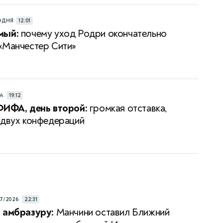
ОДНЯ
12:01
мый:
почему уход Родри окончательно
«Манчестер Сити»
РА
19:12
ФИФА, день второй:
громкая отставка,
 двух конфедераций
7/2026
22:31
 амбразуру:
Манчини оставил Ближний