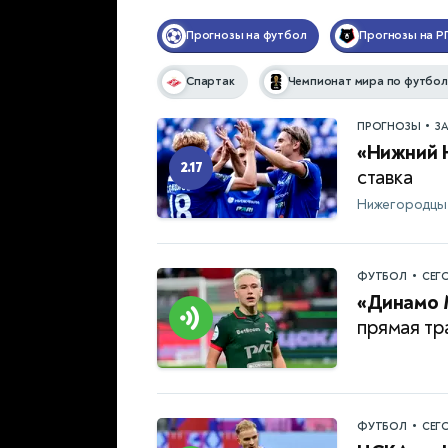
Прогнозы на футбол
Прогнозы на Р
Спартак
Чемпионат мира по футбол
•
ПРОГНОЗЫ
З
«Нижний 
2.17
ставка
Нижегородцы 
•
ФУТБОЛ
СЕГ
«Динамо 
прямая тр
•
ФУТБОЛ
СЕГ