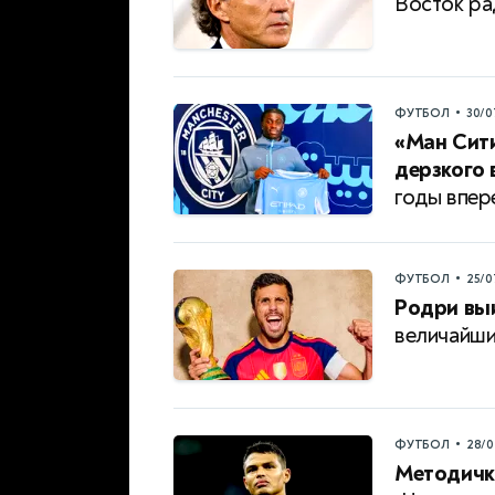
Восток ра
•
ФУТБОЛ
30/0
«Ман Сити
дерзкого 
годы впер
•
ФУТБОЛ
25/0
Родри выи
величайш
•
ФУТБОЛ
28/0
Методичк