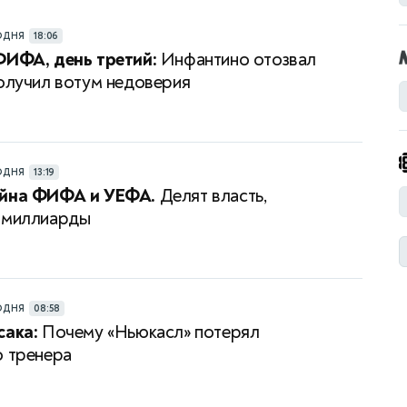
ОДНЯ
18:06
ФИФА, день третий:
Инфантино отозвал
получил вотум недоверия
ОДНЯ
13:19
ойна ФИФА и УЕФА.
Делят власть,
 миллиарды
ОДНЯ
08:58
сака:
Почему «Ньюкасл» потерял
о тренера