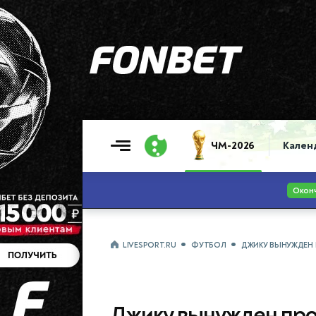
ЧМ-2026
Кален
LIVESPORT.RU
ФУТБОЛ
ДЖИКУ ВЫНУЖДЕН
Джику вынужден про