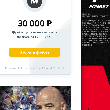
30 000 ₽
Фрибет для новых игроков
по промо LIVESPORT
Забрать фрибет
Реклама. 18+. melbet.ru. Erid: 2W5zFGKMZJ9