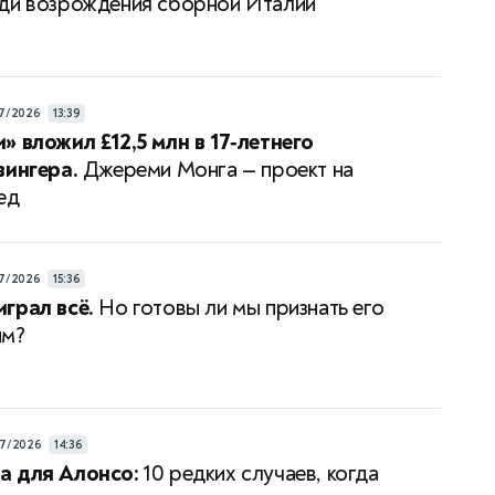
ди возрождения сборной Италии
7/2026
13:39
» вложил £12,5 млн в 17‑летнего
вингера.
Джереми Монга — проект на
ед
7/2026
15:36
грал всё.
Но готовы ли мы признать его
им?
7/2026
14:36
а для Алонсо:
10 редких случаев, когда