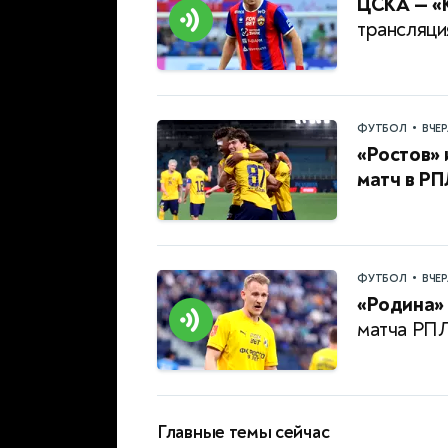
ЦСКА — «
трансляци
•
ФУТБОЛ
ВЧЕ
«Ростов»
матч в РП
•
ФУТБОЛ
ВЧЕ
«Родина» 
матча РП
Главные темы сейчас