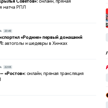
Крылья Советов»:
онлайн, прямая
я матча РПЛ
РА
23:40
 испортил «Родине» первый домашний
Л:
автоголы и шедевры в Химках
РА
22:05
— «Ростов»:
онлайн, прямая трансляция
Л