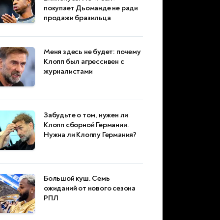
покупает Дьоманде не ради
продажи бразильца
Меня здесь не будет: почему
Клопп был агрессивен с
журналистами
Забудьте о том, нужен ли
Клопп сборной Германии.
Нужна ли Клоппу Германия?
Большой куш. Семь
ожиданий от нового сезона
РПЛ