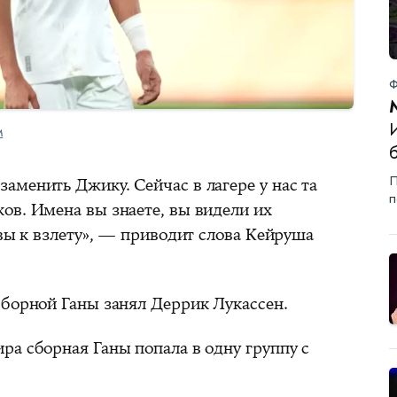
Ф
M
б
П
аменить Джику. Сейчас в лагере у нас та
п
ов. Имена вы знаете, вы видели их
овы к взлету», — приводит слова Кейруша
сборной Ганы занял Деррик Лукассен.
ра сборная Ганы попала в одну группу с