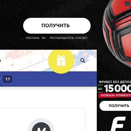
...
Фрибет
ы
...