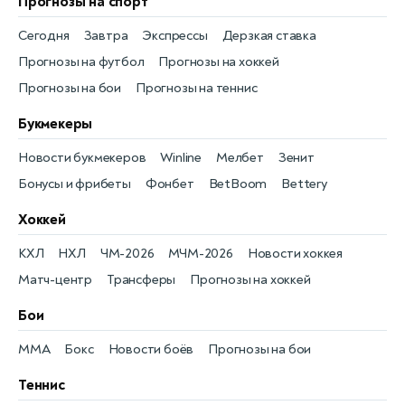
Прогнозы на спорт
Сегодня
Завтра
Экспрессы
Дерзкая ставка
Прогнозы на футбол
Прогнозы на хоккей
Прогнозы на бои
Прогнозы на теннис
Букмекеры
Новости букмекеров
Winline
Мелбет
Зенит
Бонусы и фрибеты
Фонбет
BetBoom
Bettery
Хоккей
КХЛ
НХЛ
ЧМ-2026
МЧМ-2026
Новости хоккея
Матч-центр
Трансферы
Прогнозы на хоккей
Бои
MMA
Бокс
Новости боёв
Прогнозы на бои
Теннис