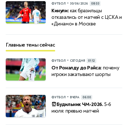
•
ФУТБОЛ
30/06/2026
08:03
Кинули:
как бразильцы
отказались от матчей с ЦСКА и
«Динамо» в Москве
Главные темы сейчас
•
ФУТБОЛ
СЕГОДНЯ
01:12
От Роналду до Райса:
почему
игроки закатывают шорты
•
ФУТБОЛ
ВЧЕРА
06:00
⏰Будильник ЧМ-2026.
5-6
июля: превью матчей