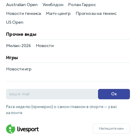
Australian Open
Уимблдон
Ролан Гаррос
Новости тенниса
Матч-центр
Прогнозы на теннис
US Open
Прочие виды
Милан-2026
Новости
Игры
Новости игр
Ок
Раз в неделю (примерно) о самом главном в спорте — у вас
на почте
Напишите нам