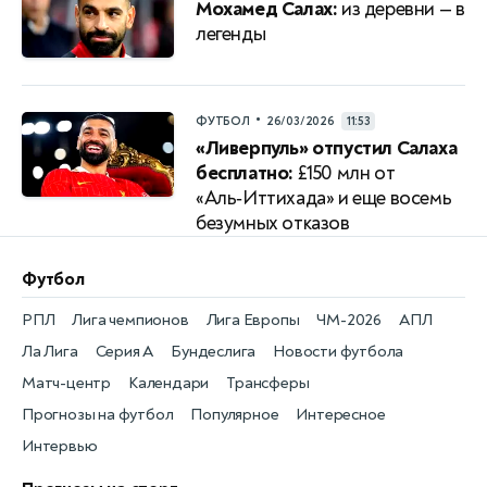
Мохамед Салах:
из деревни — в
легенды
•
ФУТБОЛ
26/03/2026
11:53
«Ливерпуль» отпустил Салаха
бесплатно:
£150 млн от
«Аль‑Иттихада» и еще восемь
безумных отказов
Футбол
РПЛ
Лига чемпионов
Лига Европы
ЧМ-2026
АПЛ
Ла Лига
Серия А
Бундеслига
Новости футбола
Матч-центр
Календари
Трансферы
Прогнозы на футбол
Популярное
Интересное
Интервью