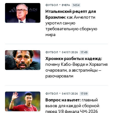
•
ФУТБОЛ
ВЧЕРА
14:54
Итальянский рецепт для
Бразилии:
как Анчелотти
укротил самую
требовательную сборную
мира
•
ФУТБОЛ
04/07/2026
17:49
Хроники разбитых надежд:
почему Кабо-Верде и Хорватия
очаровали, а австралийцы —
разочаровали
•
ФУТБОЛ
04/07/2026
17:09
Вопрос на вылет:
главный
вызов для каждой сборной
перед 1/8 финала ЧМ‑2026