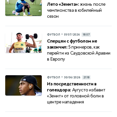
Лето «Зенита»:
жизнь после
чемпионства в юбилейный
сезон
•
ФУТБОЛ
01/07/2026
18:07
Сперцян с футболом не
закончил:
5 примеров, как
перейти из Саудовской Аравии
в Европу
•
ФУТБОЛ
30/06/2026
21:18
Из посредственности в
голеадора:
Аугусто избавит
«Зенит» от головной боли в
центре нападения