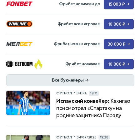
Фрибет новичкам до
15 000 ₽
→
Фрибет всем игрокам
10 000 ₽
→
Фрибет новым игрокам
30 000 ₽
→
Фрибет новичкам
10 000 ₽
→
Все букмекеры
→
•
ФУТБОЛ
ВЧЕРА
19:31
Испанский конвейер:
Кахигао
присмотрел «Спартаку» на
родине защитника Параду
•
ФУТБОЛ
04/07/2026
19:28