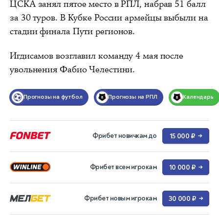
ЦСКА занял пятое место в РПЛ, набрав 51 балл
за 30 туров. В Кубке России армейцы выбыли на
стадии финала Пути регионов.
Игдисамов возглавил команду 4 мая после
увольнения Фабио Челестини.
Прогнозы на футбол
Прогнозы на РПЛ
Календарь
Фрибет новичкам до
15 000 ₽
→
Фрибет всем игрокам
10 000 ₽
→
Фрибет новым игрокам
30 000 ₽
→