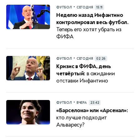
•
ФУТБОЛ
СЕГОДНЯ
15:11
Неделю назад Инфантино
контролировал весь футбол.
Теперь его хотят убрать из
ФИФА
•
ФУТБОЛ
СЕГОДНЯ
02:26
Кризис в ФИФА, день
четвёртый:
в ожидании
отставки Инфантино
•
ФУТБОЛ
ВЧЕРА
23:42
«Барселона» или «Арсенал»:
кто лучше подходит
Альваресу?