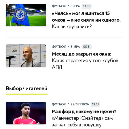
•
ФУТБОЛ
ВЧЕРА
13:50
«Челси» мог лишиться 15
очков — а не сняли ни одного.
Как выкрутились?
•
ФУТБОЛ
ВЧЕРА
05:31
Месяц до закрытия окна:
Какая стратегия у топ-клубов
АПЛ
Выбор читателей
•
ФУТБОЛ
29/07/2026
19:51
Рашфорд никому не нужен?
«Манчестер Юнайтед» сам
загнал себя в ловушку