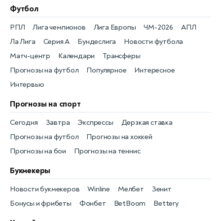
Футбол
РПЛ
Лига чемпионов
Лига Европы
ЧМ-2026
АПЛ
Ла Лига
Серия А
Бундеслига
Новости футбола
Матч-центр
Календари
Трансферы
Прогнозы на футбол
Популярное
Интересное
Интервью
Прогнозы на спорт
Сегодня
Завтра
Экспрессы
Дерзкая ставка
Прогнозы на футбол
Прогнозы на хоккей
Прогнозы на бои
Прогнозы на теннис
Букмекеры
Новости букмекеров
Winline
Мелбет
Зенит
Бонусы и фрибеты
Фонбет
BetBoom
Bettery