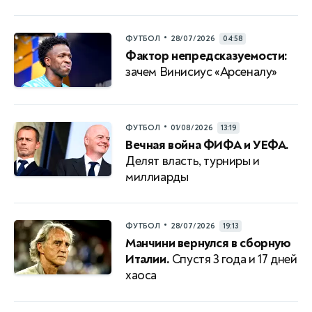
•
ФУТБОЛ
28/07/2026
04:58
Фактор непредсказуемости:
зачем Винисиус «Арсеналу»
•
ФУТБОЛ
01/08/2026
13:19
Вечная война ФИФА и УЕФА.
Делят власть, турниры и
миллиарды
•
ФУТБОЛ
28/07/2026
19:13
Манчини вернулся в сборную
Италии.
Спустя 3 года и 17 дней
хаоса