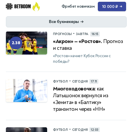
Фрибет новичкам
10 000 ₽
→
Все букмекеры
→
•
ПРОГНОЗЫ
ЗАВТРА
16:15
«Акрон» — «Ростов».
Прогноз
2.38
и ставка
«Ростов» начнет Кубок России с
победы?
•
ФУТБОЛ
СЕГОДНЯ
17:11
Многоходовочка:
как
Латышонок вернулся из
«Зенита» в «Балтику»
транзитом через «НН»
•
ФУТБОЛ
СЕГОДНЯ
12:03