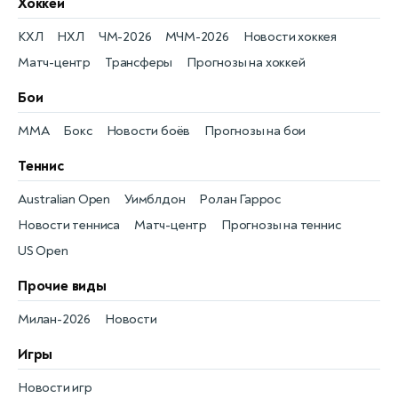
Хоккей
КХЛ
НХЛ
ЧМ-2026
МЧМ-2026
Новости хоккея
Матч-центр
Трансферы
Прогнозы на хоккей
Бои
MMA
Бокс
Новости боёв
Прогнозы на бои
Теннис
Australian Open
Уимблдон
Ролан Гаррос
Новости тенниса
Матч-центр
Прогнозы на теннис
US Open
Прочие виды
Милан-2026
Новости
Игры
Новости игр