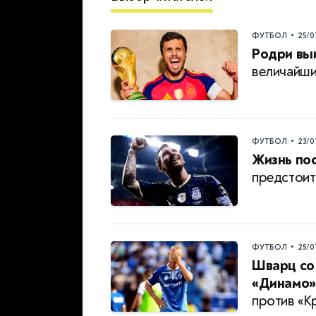
•
ФУТБОЛ
25/0
Родри выи
величайш
•
ФУТБОЛ
23/0
Жизнь пос
предстоит
•
ФУТБОЛ
25/0
Шварц со 
«Динамо»
против «К