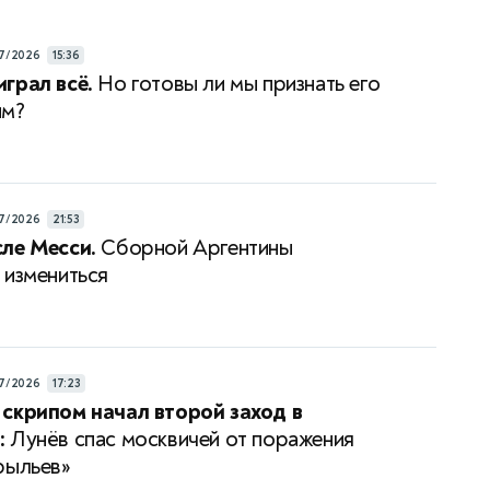
7/2026
15:36
грал всё.
Но готовы ли мы признать его
им?
7/2026
21:53
ле Месси.
Сборной Аргентины
 измениться
7/2026
17:23
скрипом начал второй заход в
:
Лунёв спас москвичей от поражения
рыльев»