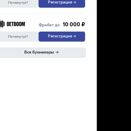
Регистрация
→
Почему тут?
10 000 ₽
Фрибет до
Регистрация
→
Почему тут?
Все букмекеры
→