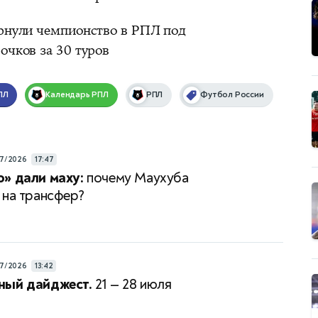
ернули чемпионство в РПЛ под
очков за 30 туров
ПЛ
Календарь
РПЛ
РПЛ
Футбол России
7/2026
17:47
» дали маху:
почему Маухуба
 на трансфер?
7/2026
13:42
ный дайджест.
21 — 28 июля