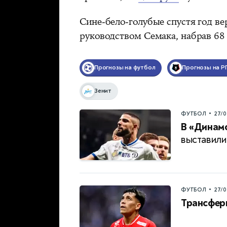
Сине-бело-голубые спустя год в
руководством Семака, набрав 68 
Прогнозы на футбол
Прогнозы на Р
Зенит
•
ФУТБОЛ
27/0
В «Динамо
выставили
•
ФУТБОЛ
27/0
Трансфер