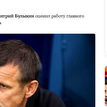
итрий Булыкин
оценил работу главного
а
.