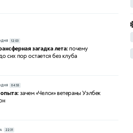
ОДНЯ
12:03
рансферная загадка лета:
почему
до сих пор остается без клуба
ОДНЯ
04:55
 опыта:
зачем «Челси» ветераны Уэлбек
он
РА
22:31