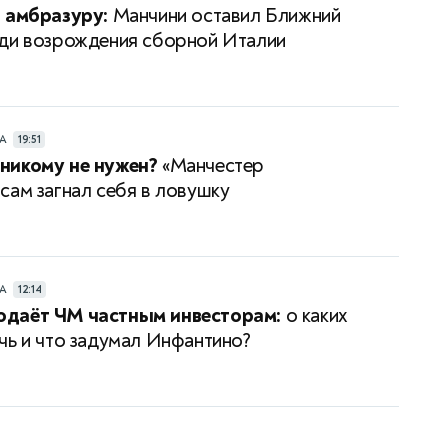
 амбразуру:
Манчини оставил Ближний
ди возрождения сборной Италии
РА
19:51
никому не нужен?
«Манчестер
сам загнал себя в ловушку
РА
12:14
даёт ЧМ частным инвесторам:
о каких
чь и что задумал Инфантино?