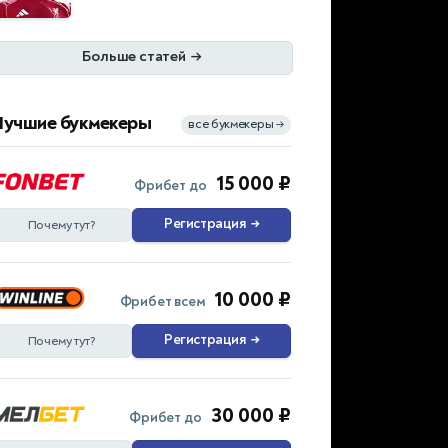
Больше статей
→
Лучшие букмекеры
все букмекеры
→
15 000 ₽
Фрибет до
Регистрация
→
Почему тут?
10 000 ₽
Фрибет всем
Регистрация
→
Почему тут?
30 000 ₽
Фрибет до