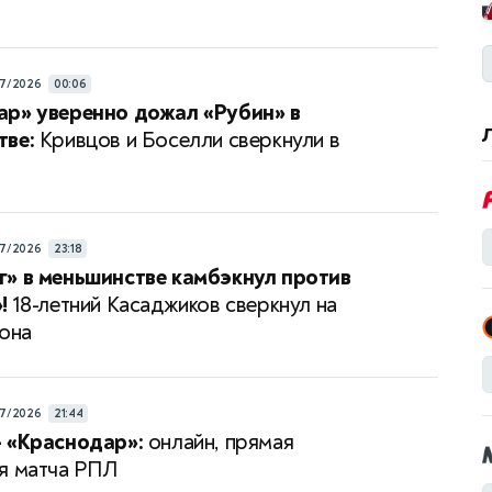
7/2026
00:06
ар» уверенно дожал «Рубин» в
тве:
Кривцов и Боселли сверкнули в
7/2026
23:18
» в меньшинстве камбэкнул против
!
18-летний Касаджиков сверкнул на
зона
7/2026
21:44
 «Краснодар»:
онлайн, прямая
я матча РПЛ