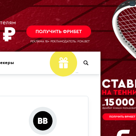
...
мекеры
...