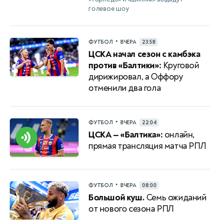
голевое шоу
•
ФУТБОЛ
ВЧЕРА
23:58
ЦСКА начал сезон с камбэка
против «Балтики»:
Круговой
дирижировал, а Оффору
отменили два гола
•
ФУТБОЛ
ВЧЕРА
22:04
ЦСКА — «Балтика»:
онлайн,
прямая трансляция матча РПЛ
•
ФУТБОЛ
ВЧЕРА
08:00
Большой куш.
Семь ожиданий
от нового сезона РПЛ