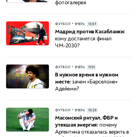
фотогалерея
•
ФУТБОЛ
ВЧЕРА
13:07
Мадрид против Касабланки:
кому достанется финал
ЧМ-2030?
•
ФУТБОЛ
ВЧЕРА
11:01
В нужное время в нужном
месте:
зачем «Барселоне»
Адейеми?
•
ФУТБОЛ
ВЧЕРА
10:29
Масонский ритуал, ФБР и
утекшая энергия:
почему
Аргентина отказалась верить в