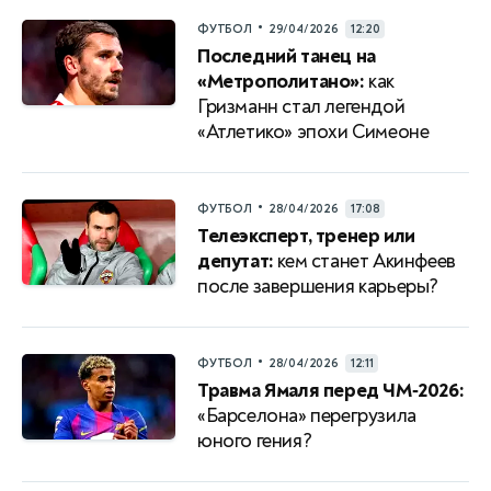
•
ФУТБОЛ
29/04/2026
12:20
Последний танец на
«Метрополитано»:
как
Гризманн стал легендой
«Атлетико» эпохи Симеоне
•
ФУТБОЛ
28/04/2026
17:08
Телеэксперт, тренер или
депутат:
кем станет Акинфеев
после завершения карьеры?
•
ФУТБОЛ
28/04/2026
12:11
Травма Ямаля перед ЧМ‑2026:
«Барселона» перегрузила
юного гения?