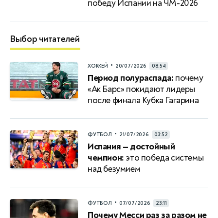
победу Испании на ЧМ-2026
Выбор читателей
•
ХОККЕЙ
20/07/2026
08:54
Период полураспада:
почему
«Ак Барс» покидают лидеры
после финала Кубка Гагарина
•
ФУТБОЛ
21/07/2026
03:52
Испания — достойный
чемпион:
это победа системы
над безумием
•
ФУТБОЛ
07/07/2026
23:11
Почему Месси раз за разом не