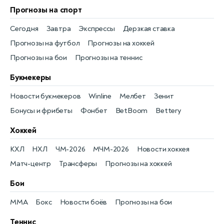
Прогнозы на спорт
Сегодня
Завтра
Экспрессы
Дерзкая ставка
Прогнозы на футбол
Прогнозы на хоккей
Прогнозы на бои
Прогнозы на теннис
Букмекеры
Новости букмекеров
Winline
Мелбет
Зенит
Бонусы и фрибеты
Фонбет
BetBoom
Bettery
Хоккей
КХЛ
НХЛ
ЧМ-2026
МЧМ-2026
Новости хоккея
Матч-центр
Трансферы
Прогнозы на хоккей
Бои
MMA
Бокс
Новости боёв
Прогнозы на бои
Теннис