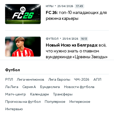
•
ИГРЫ
25/04/2026
17:49
FC 26:
топ-10 нападающих для
режима карьеры
•
ФУТБОЛ
25/04/2026
16:13
Новый Иско из Белграда:
всё,
что нужно знать о главном
вундеркинде «Црвены Звезды»
Футбол
РПЛ
Лига чемпионов
Лига Европы
ЧМ-2026
АПЛ
Ла Лига
Серия А
Бундеслига
Новости футбола
Матч-центр
Календари
Трансферы
Прогнозы на футбол
Популярное
Интересное
Интервью