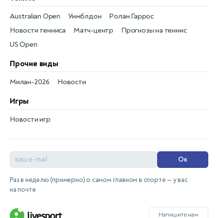
Australian Open
Уимблдон
Ролан Гаррос
Новости тенниса
Матч-центр
Прогнозы на теннис
US Open
Прочие виды
Милан-2026
Новости
Игры
Новости игр
Ок
Раз в неделю (примерно) о самом главном в спорте — у вас
на почте
Напишите нам