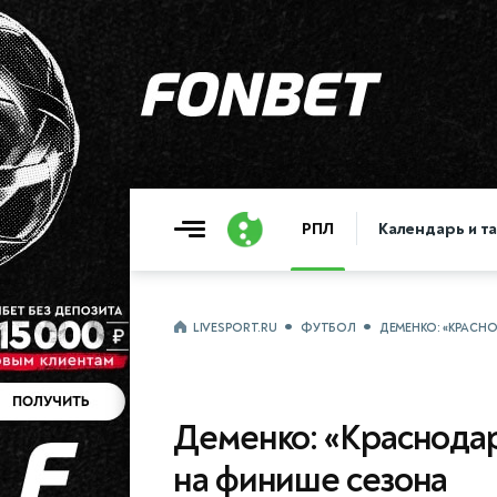
РПЛ
Календарь и т
LIVESPORT.RU
ФУТБОЛ
ДЕМЕНКО: «КРАСН
Деменко: «Краснода
на финише сезона