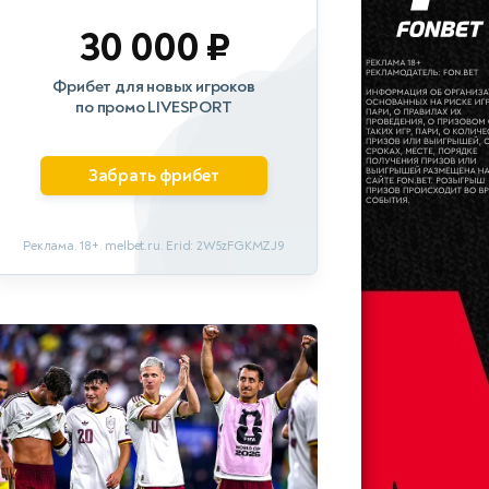
30 000 ₽
Фрибет для новых игроков
по промо LIVESPORT
Забрать фрибет
Реклама. 18+. melbet.ru. Erid: 2W5zFGKMZJ9