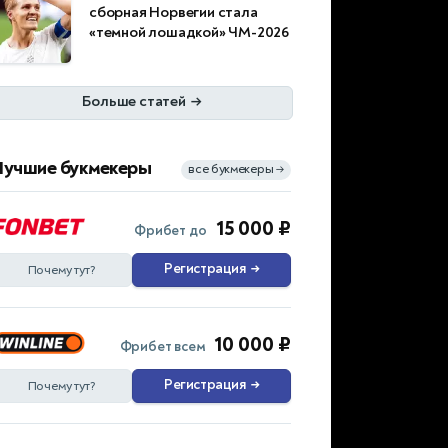
сборная Норвегии стала
«темной лошадкой» ЧМ-2026
Больше статей
→
Лучшие букмекеры
все букмекеры
→
15 000 ₽
Фрибет до
Регистрация
→
Почему тут?
10 000 ₽
Фрибет всем
Регистрация
→
Почему тут?