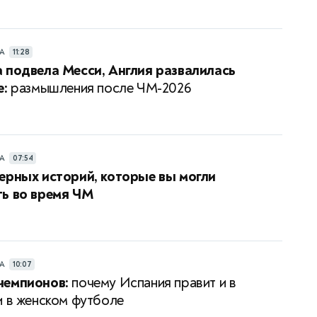
РА
11:28
 подвела Месси, Англия развалилась
е:
размышления после ЧМ-2026
РА
07:54
ерных историй, которые вы могли
ь во время ЧМ
РА
10:07
чемпионов:
почему Испания правит и в
и в женском футболе