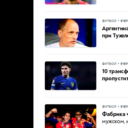
•
ФУТБОЛ
ВЧЕ
Аргентина
при Тухел
•
ФУТБОЛ
ВЧЕ
10 трансф
пропустит
•
ФУТБОЛ
ВЧЕ
Фабрика 
мужском, 