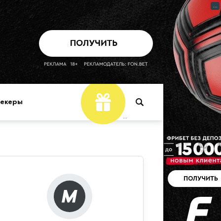
...
мекеры
...