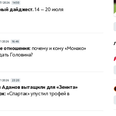
7/2026
14:50
ный дайджест.
14 — 20 июля
7/2026
16:46
е отношения:
почему и кому «Монако»
дать Головина?
7/2026
23:20
и Адамов вытащили для «Зенита»
ок:
«Спартак» упустил трофей в