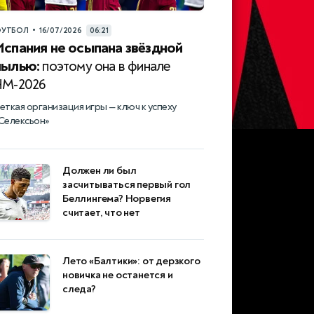
•
УТБОЛ
16/07/2026
06:21
Испания не осыпана звёздной
пылью:
поэтому она в финале
ЧМ-2026
еткая организация игры — ключ к успеху
Селексьон»
Должен ли был
засчитываться первый гол
Беллингема? Норвегия
считает, что нет
Лето «Балтики»: от дерзкого
новичка не останется и
следа?