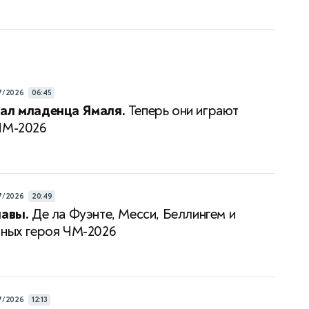
7/2026
06:45
ал младенца Ямаля.
Теперь они играют
ЧМ-2026
7/2026
20:49
лавы.
Де ла Фуэнте, Месси, Беллингем и
вных героя ЧМ-2026
7/2026
12:13