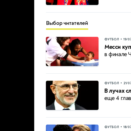
Выбор читателей
•
ФУТБОЛ
19/0
Месси куп
в финале 
•
ФУТБОЛ
21/0
В лучах с
еще 4 гла
•
ФУТБОЛ
18/0