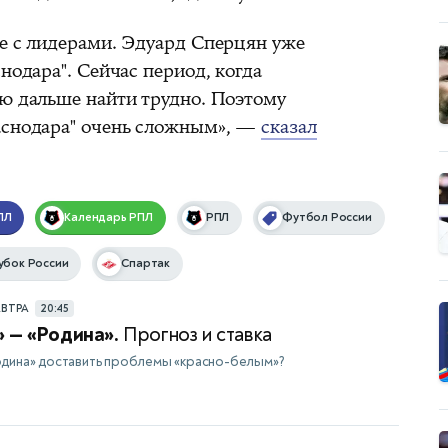
ше с лидерами. Эдуард Сперцян уже
нодара". Сейчас период, когда
ию дальше найти трудно. Поэтому
аснодара" очень сложным», —
сказал
ПЛ
Календарь
РПЛ
РПЛ
Футбол России
убок России
Спартак
АВТРА
20:45
 — «Родина».
Прогноз и ставка
одина» доставить проблемы «красно-белым»?