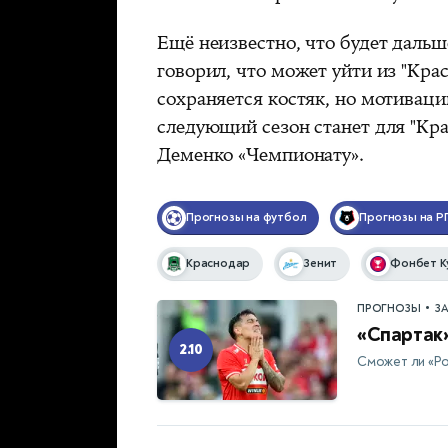
Ещё неизвестно, что будет даль
говорил, что может уйти из "Крас
сохраняется костяк, но мотивац
следующий сезон станет для "Кр
Деменко «Чемпионату».
Прогнозы на футбол
Прогнозы на Р
Краснодар
Зенит
Фонбет К
•
ПРОГНОЗЫ
З
«Спартак»
2.10
Сможет ли «Р