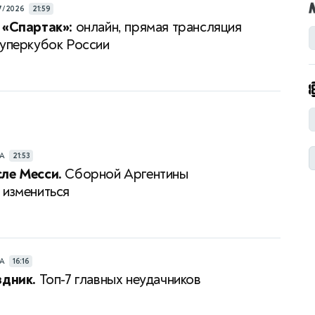
7/2026
21:59
 «Спартак»:
онлайн, прямая трансляция
Суперкубок России
РА
21:53
ле Месси.
Сборной Аргентины
 измениться
РА
16:16
здник.
Топ-7 главных неудачников