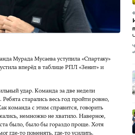
Ф
Ч
«
анда Мурада Мусаева уступила «Спартаку»
пустила вперёд в таблице РПЛ «Зенит» и
сильный удар. Команда за две недели
 Ребята старались весь год пройти ровно,
Как команда с этим справится, говорить
жались, немножко не хватило. Наверное,
ста было, было бы гораздо проще. Хотя
мог где-то поменять, где-то усилить.