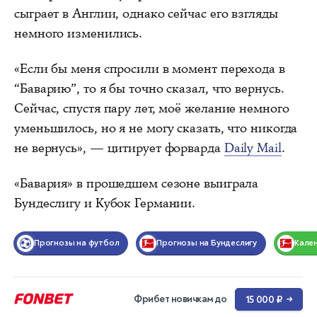
сыграет в Англии, однако сейчас его взгляды
немного изменились.
«Если бы меня спросили в момент перехода в
“Баварию”, то я бы точно сказал, что вернусь.
Сейчас, спустя пару лет, моё желание немного
уменьшилось, но я не могу сказать, что никогда
не вернусь», — цитирует форварда
Daily Mail
.
«Бавария» в прошедшем сезоне выиграла
Бундеслигу и Кубок Германии.
Прогнозы на футбол
Прогнозы на Бундеслигу
Кале
Фрибет новичкам до
15 000 ₽
→