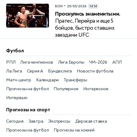
•
БОИ
20/05/2026
14:14
Проснулись знаменитыми.
Пратес, Перейра и еще 5
бойцов, быстро ставших
звездами UFС
Футбол
РПЛ
Лига чемпионов
Лига Европы
ЧМ-2026
АПЛ
Ла Лига
Серия А
Бундеслига
Новости футбола
Матч-центр
Календари
Трансферы
Прогнозы на футбол
Популярное
Интересное
Интервью
Прогнозы на спорт
Сегодня
Завтра
Экспрессы
Дерзкая ставка
Прогнозы на футбол
Прогнозы на хоккей