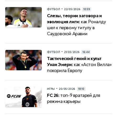
•
ФУТБОЛ
22/05/2026
10:59
Слезы, теории заговора и
эволюция лиги:
как Роналду
шел к первому титулу в
Саудовской Аравии
•
ФУТБОЛ
21/05/2026
16:44
Тактический гений и культ
Унаи Эмери:
как «Астон Вилла»
покорила Европу
•
ИГРЫ
20/05/2026
18:10
FC 26:
топ-9 вратарей для
режима карьеры