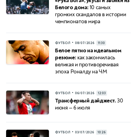
«Рука Бога», укусы и звонки из
Белого дома:
10 самых
громких скандалов в истории
чемпионатов мира
•
ФУТБОЛ
08/07/2026
11:30
Белое пятно на идеальном
резюме:
как закончилась
великая и противоречивая
эпоха Роналду на ЧМ
•
ФУТБОЛ
06/07/2026
12:03
Трансферный дайджест.
30
июня — 6 июля
•
ФУТБОЛ
03/07/2026
10:26