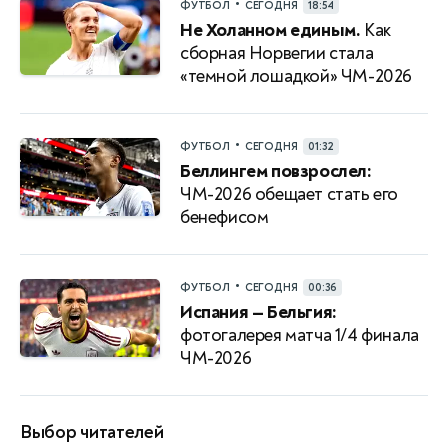
•
ФУТБОЛ
СЕГОДНЯ
18:54
Не Холанном единым.
Как
сборная Норвегии стала
«темной лошадкой» ЧМ-2026
•
ФУТБОЛ
СЕГОДНЯ
01:32
Беллингем повзрослел:
ЧМ-2026 обещает стать его
бенефисом
•
ФУТБОЛ
СЕГОДНЯ
00:36
Испания — Бельгия:
фотогалерея матча 1/4 финала
ЧМ-2026
Выбор читателей