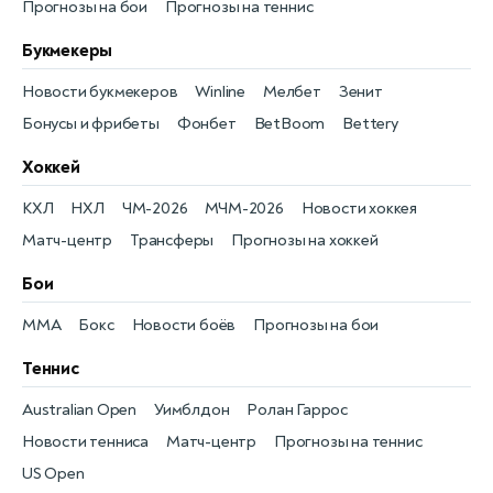
Прогнозы на бои
Прогнозы на теннис
Букмекеры
Новости букмекеров
Winline
Мелбет
Зенит
Бонусы и фрибеты
Фонбет
BetBoom
Bettery
Хоккей
КХЛ
НХЛ
ЧМ-2026
МЧМ-2026
Новости хоккея
Матч-центр
Трансферы
Прогнозы на хоккей
Бои
MMA
Бокс
Новости боёв
Прогнозы на бои
Теннис
Australian Open
Уимблдон
Ролан Гаррос
Новости тенниса
Матч-центр
Прогнозы на теннис
US Open