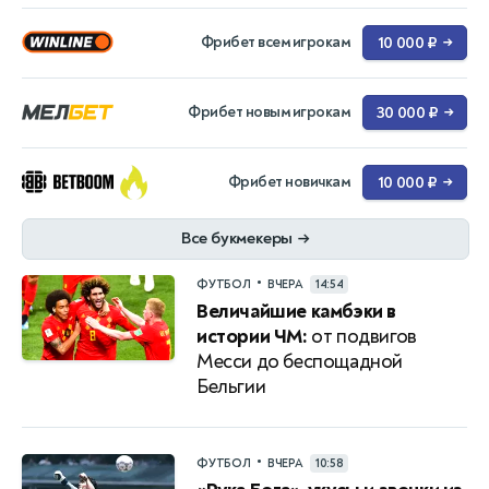
Фрибет всем игрокам
10 000 ₽
→
Фрибет новым игрокам
30 000 ₽
→
Фрибет новичкам
10 000 ₽
→
Все букмекеры
→
•
ФУТБОЛ
ВЧЕРА
14:54
Величайшие камбэки в
истории ЧМ:
от подвигов
Месси до беспощадной
Бельгии
•
ФУТБОЛ
ВЧЕРА
10:58