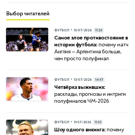
Выбор читателей
•
ФУТБОЛ
15/07/2026
11:26
Самое злое противостояние в
истории футбола:
почему матч
Англия — Аргентина больше,
чем просто полуфинал
•
ФУТБОЛ
13/07/2026
14:47
Четвёрка выживших:
расклады, прогнозы и интриги
полуфиналов ЧМ-2026
•
ФУТБОЛ
11/07/2026
11:03
Шоу одного викинга:
почему