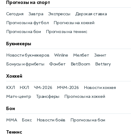
Прогнозы на спорт
Сегодня
Завтра
Экспрессы
Дерзкая ставка
Прогнозы на футбол
Прогнозы на хоккей
Прогнозы на бои
Прогнозы на теннис
Букмекеры
Новости букмекеров
Winline
Мелбет
Зенит
Бонусы и фрибеты
Фонбет
BetBoom
Bettery
Хоккей
КХЛ
НХЛ
ЧМ-2026
МЧМ-2026
Новости хоккея
Матч-центр
Трансферы
Прогнозы на хоккей
Бои
MMA
Бокс
Новости боёв
Прогнозы на бои
Теннис