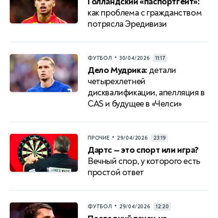
Голландский «паспортгейт»:
как проблема с гражданством
потрясла Эредивизи
•
ФУТБОЛ
30/04/2026
11:17
Дело Мудрика:
детали
четырехлетней
дисквалификации, апелляция в
CAS и будущее в «Челси»
•
ПРОЧИЕ
29/04/2026
23:19
Дартс — это спорт или игра?
Вечный спор, у которого есть
простой ответ
•
ФУТБОЛ
29/04/2026
12:20