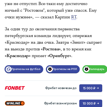
уже не отпустит. Все-таки ему достаточно
ничьей с "Ростовом", который уже спасся. Ему
очки нужнее», — сказал Карпин
RT
.
За один тур до окончания первенства
петербургская команда лидирует, опережая
«Краснодар» на два очка. Завтра «Зенит» сыграет
на выезде против
«Ростова»
, в то время как
«Краснодар»
примет
«Оренбург»
.
Прогнозы на футбол
Прогнозы на РПЛ
Календарь
Фрибет новичкам до
15 000 ₽
→
Фрибет всем игрокам
10 000 ₽
→