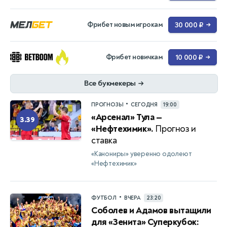
Фрибет новым игрокам
30 000 ₽
→
Фрибет новичкам
10 000 ₽
→
Все букмекеры
→
•
ПРОГНОЗЫ
СЕГОДНЯ
19:00
«Арсенал» Тула —
3.39
«Нефтехимик».
Прогноз и
ставка
«Канониры» уверенно одолеют
«Нефтехимик»
•
ФУТБОЛ
ВЧЕРА
23:20
Соболев и Адамов вытащили
для «Зенита» Суперкубок: