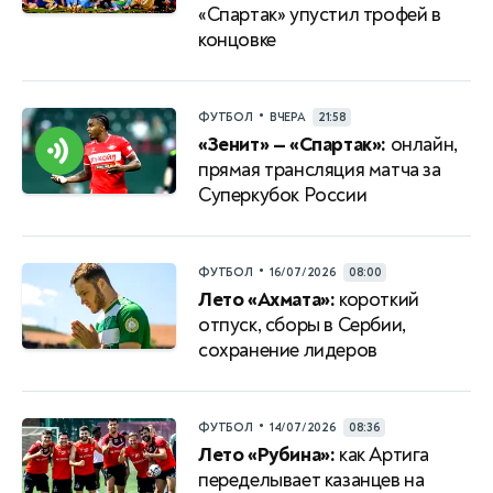
«Спартак» упустил трофей в
концовке
•
ФУТБОЛ
ВЧЕРА
21:58
«Зенит» — «Спартак»:
онлайн,
прямая трансляция матча за
Суперкубок России
•
ФУТБОЛ
16/07/2026
08:00
Лето «Ахмата»:
короткий
отпуск, сборы в Сербии,
сохранение лидеров
•
ФУТБОЛ
14/07/2026
08:36
Лето «Рубина»:
как Артига
переделывает казанцев на