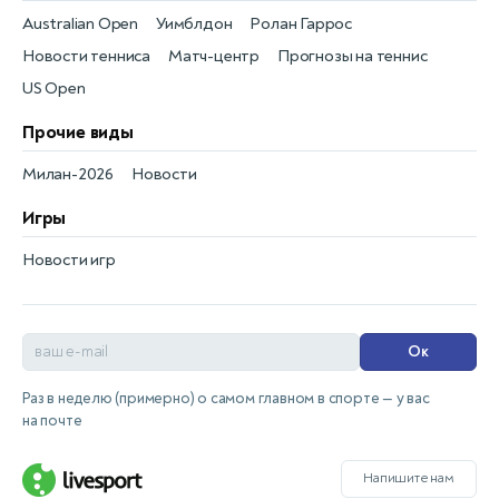
Australian Open
Уимблдон
Ролан Гаррос
Новости тенниса
Матч-центр
Прогнозы на теннис
US Open
Прочие виды
Милан-2026
Новости
Игры
Новости игр
Ок
Раз в неделю (примерно) о самом главном в спорте — у вас
на почте
Напишите нам