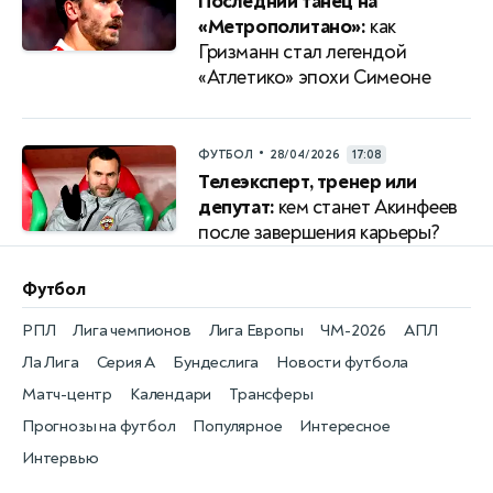
Последний танец на
«Метрополитано»:
как
Гризманн стал легендой
«Атлетико» эпохи Симеоне
•
ФУТБОЛ
28/04/2026
17:08
Телеэксперт, тренер или
депутат:
кем станет Акинфеев
после завершения карьеры?
Футбол
РПЛ
Лига чемпионов
Лига Европы
ЧМ-2026
АПЛ
Ла Лига
Серия А
Бундеслига
Новости футбола
Матч-центр
Календари
Трансферы
Прогнозы на футбол
Популярное
Интересное
Интервью