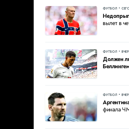
•
ФУТБОЛ
СЕГ
Недопрыг
вылет в ч
•
ФУТБОЛ
ВЧЕ
Должен ли
Беллинге
•
ФУТБОЛ
ВЧЕ
Аргентина
финала Ч