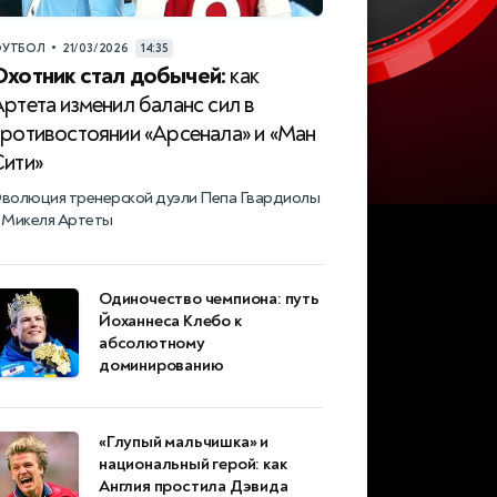
•
УТБОЛ
21/03/2026
14:35
Охотник стал добычей:
как
ртета изменил баланс сил в
противостоянии «Арсенала» и «Ман
Сити»
волюция тренерской дуэли Пепа Гвардиолы
 Микеля Артеты
Одиночество чемпиона: путь
Йоханнеса Клебо к
абсолютному
доминированию
«Глупый мальчишка» и
национальный герой: как
Англия простила Дэвида