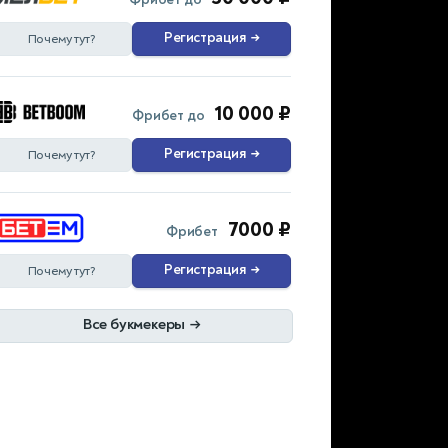
Регистрация
→
Почему тут?
10 000 ₽
Фрибет до
Регистрация
→
Почему тут?
7000 ₽
Фрибет
Регистрация
→
Почему тут?
Все букмекеры
→