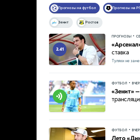
Прогнозы на футбол
Прогнозы на Р
Зенит
Ростов
•
ПРОГНОЗЫ
С
«Арсенал»
2.41
ставка
Туляки не зам
•
ФУТБОЛ
ВЧЕ
«Зенит» —
трансляци
•
ФУТБОЛ
ВЧЕ
Лето «Ди