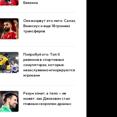
Бекхэма
Они взорвут это лето: Салах,
Винисиус и еще 18 громких
трансферов
Попробуй это: Топ-5
режимов в спортивных
симуляторах, которые
незаслуженно игнорируются
игроками
Разум хочет, а тело — не
может: как Джокович стал
главным «королем драмы»