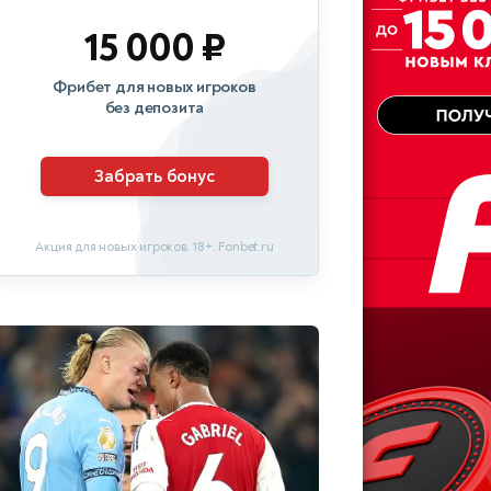
15 000 ₽
Фрибет для новых игроков
без депозита
Забрать бонус
Акция для новых игроков. 18+. Fonbet.ru