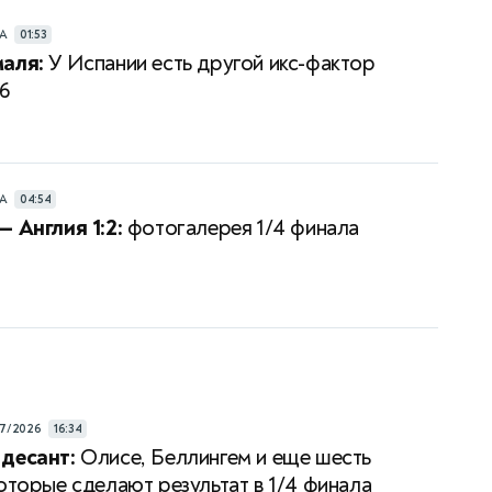
РА
01:53
аля:
У Испании есть другой икс-фактор
6
РА
04:54
— Англия 1:2:
фотогалерея 1/4 финала
7/2026
16:34
десант:
Олисе, Беллингем и еще шесть
которые сделают результат в 1/4 финала