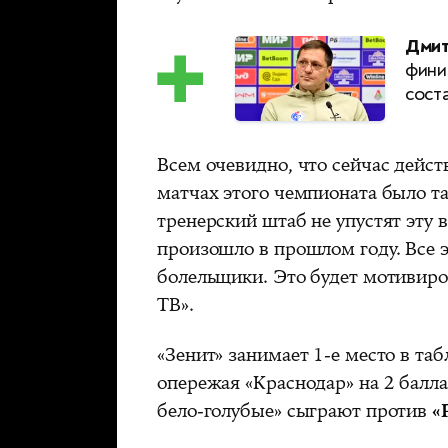
Дмит
фини
сост
Всем очевидно, что сейчас действ
матчах этого чемпионата было та
тренерский штаб не упустят эту 
произошло в прошлом году. Все 
болельщики. Это будет мотивир
ТВ».
«Зенит» занимает 1-е место в та
опережая «Краснодар» на 2 балла
бело-голубые» сыграют против
«