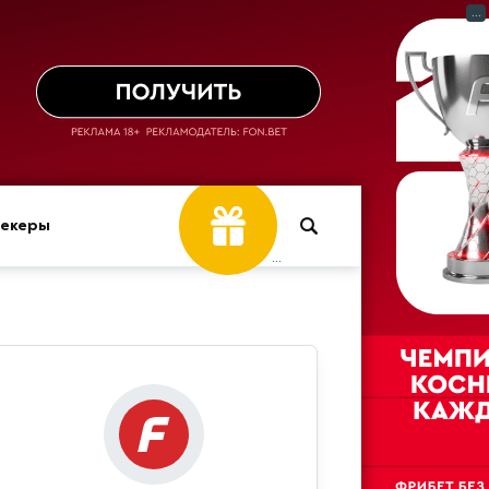
...
мекеры
...