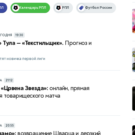
ПЛ
Календарь
РПЛ
РПЛ
Футбол России
ЕГОДНЯ
19:30
 Тула — «Текстильщик».
Прогноз и
етят новичка первой лиги
РА
21:12
 «Црвена Звезда»:
онлайн, прямая
я товарищеского матча
РА
20:55
намо»:
возвращение Шварца и дерзкий