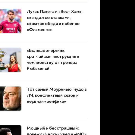
Лукас Пакета и «Вест Хэм»:
скандал со ставками,
скрытая обида и побег во
«Фламенго»
«Больше энергии»:
кратчайшая инструкция к
чемпионству от тренера
Рыбакиной
Тот самый Моуринью: чудо в
ЛЧ, конфликтный сезон и
нервная «Бенфика»
Мощный и бесстрашный:
почему «Челси» увел у «МЮ»