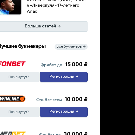
и «Ливерпуля» 17-летнего
Алао
Больше статей
→
Лучшие букмекеры
все букмекеры
→
15 000 ₽
Фрибет до
Регистрация
→
Почему тут?
10 000 ₽
Фрибет всем
Регистрация
→
Почему тут?
30 000 ₽
Фрибет до