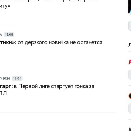
иту»
РА
16:08
тики»:
от дерзкого новичка не останется
7/2026
17:04
тарт:
в Первой лиге стартует гонка за
РПЛ