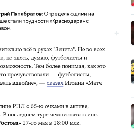
рий Пятибратов:
Определяющими на
ше стали трудности «Краснодара» с
авом
ительно всё в руках "Зенита". Не во всех
к, но здесь, думаю, футболисты и
возможность. Тем более понимая, как это
это прочувствовали — футболисты,
овать вдвойне», —
сказал
Игонин «Матч
блице РПЛ с 65-ю очками в активе,
. В последнем туре чемпионата «сине-
Ростова»
17-го мая в 18:00 мск.