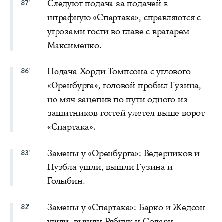
Следуют подача за подачей в
87'
штрафную «Спартака», справляются с
угрозами гости во главе с вратарем
Максименко.
Подача Хорди Томпсона с углового
86'
«Оренбурга», головой пробил Гузина,
но мяч зацепив по пути одного из
защитников гостей улетел выше ворот
«Спартака».
Замены у «Оренбурга»: Ведерников и
83'
Пуэбла ушли, вышли Гузина и
Голыбин.
Замены у «Спартака»: Барко и Жедсон
82'
ушли, вышли Рябчук и Солари.