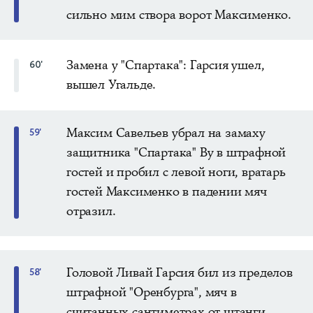
сильно мим створа ворот Максименко.
Замена у "Спартака": Гарсия ушел,
60'
вышел Угальде.
Максим Савельев убрал на замаху
59'
защитника "Спартака" Ву в штрафной
гостей и пробил с левой ноги, вратарь
гостей Максименко в падении мяч
отразил.
Головой Ливай Гарсия бил из пределов
58'
штрафной "Оренбурга", мяч в
считанных сантиметрах от штанги