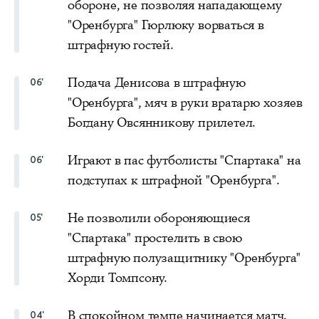
обороне, не позволяя нападающему
"Оренбурга" Гюрлюку ворваться в
штрафную гостей.
Подача Денисова в штрафную
06'
"Оренбурга", мяч в руки вратарю хозяев
Богдану Овсянникову прилетел.
Играют в пас футболисты "Спартака" на
06'
подступах к штрафной "Оренбурга".
Не позволили обороняющиеся
05'
"Спартака" простелить в свою
штрафную полузащитнику "Оренбурга"
Хорди Томпсону.
В спокойном темпе начинается матч.
04'