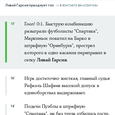
Ливай Гарсия празднует гол
В КОНТАКТЕ ФК «СПАРТАК»
Гоол! 0:1. Быструю комбинацию
18'
разыграли футболисты "Спартака",
Маркиньос покатил на Барко в
штрафную "Оренбурга", прострел
которого в одно касание переправил в
сетку
Ливай Гарсия
.
Игра достаточно жесткая, главный судья
16'
Рафаэль Шафеев высокий допуск в
единоборствах выдерживает.
Подачи Пуэблы в штрафную
14'
"Спартака", не без труда отбились гости.