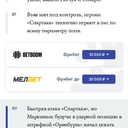
Взяв мяч под контроль, игроки
81'
«Спартака» технично играют в пас по
всему периметру поля.
Фрибет
10 000 ₽
→
Фрибет до
30 000 ₽
→
Быстрая атака «Спартака», но
80'
Маркиньос будучи в ударной позиции в
штрафной «Оренбурга» начал искать