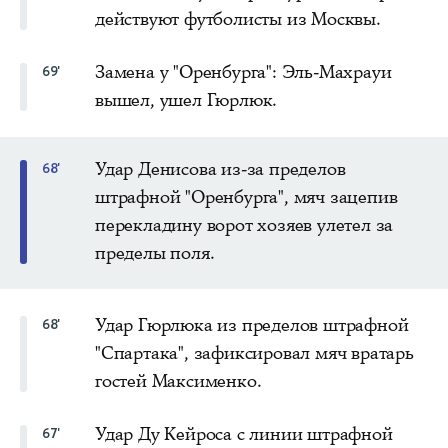
действуют футболисты из Москвы.
Замена у "Оренбурга": Эль-Махрауи
69'
вышел, ушел Гюрлюк.
Удар Денисова из-за пределов
68'
штрафной "Оренбурга", мяч зацепив
перекладину ворот хозяев улетел за
пределы поля.
Удар Гюрлюка из пределов штрафной
68'
"Спартака", зафиксировал мяч вратарь
гостей Максименко.
Удар Ду Кейроса с линии штрафной
67'