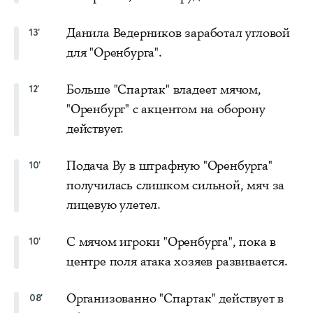
Данила Ведерников заработал угловой
13'
для "Оренбурга".
Больше "Спартак" владеет мячом,
12'
"Оренбург" с акцентом на оборону
действует.
Подача Ву в штрафную "Оренбурга"
10'
получилась слишком сильной, мяч за
лицевую улетел.
С мячом игроки "Оренбурга", пока в
10'
центре поля атака хозяев развивается.
Организованно "Спартак" действует в
08'