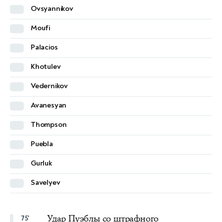
Ovsyannikov
Maksimenko
Moufi
Denisov
Palacios
Wooh
Khotulev
Djiku
Vedernikov
Zobnin
Avanesyan
Umyarov
Thompson
Litvinov
Puebla
Fernandes
Gurluk
Barco
Savelyev
Garcia
Удар Пуэблы со штрафного
75'