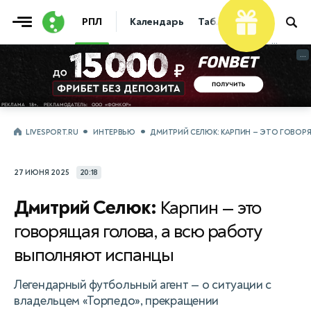
Фрибет
РПЛ
Календарь
Таблица
Прогнозы
10 000 ₽
...
...
LIVESPORT.RU
ИНТЕРВЬЮ
ДМИТРИЙ СЕЛЮК: КАРПИН — ЭТО ГОВО
27 ИЮНЯ 2025
20:18
Дмитрий Селюк:
Карпин — это
говорящая голова, а всю работу
выполняют испанцы
Легендарный футбольный агент — о ситуации с
владельцем «Торпедо», прекращении