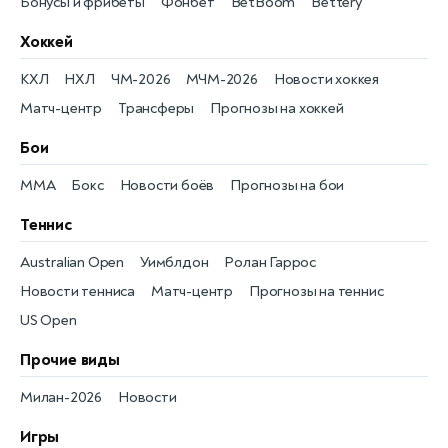
Бонусы и фрибеты
Фонбет
BetBoom
Bettery
Хоккей
КХЛ
НХЛ
ЧМ-2026
МЧМ-2026
Новости хоккея
Матч-центр
Трансферы
Прогнозы на хоккей
Бои
MMA
Бокс
Новости боёв
Прогнозы на бои
Теннис
Australian Open
Уимблдон
Ролан Гаррос
Новости тенниса
Матч-центр
Прогнозы на теннис
US Open
Прочие виды
Милан-2026
Новости
Игры