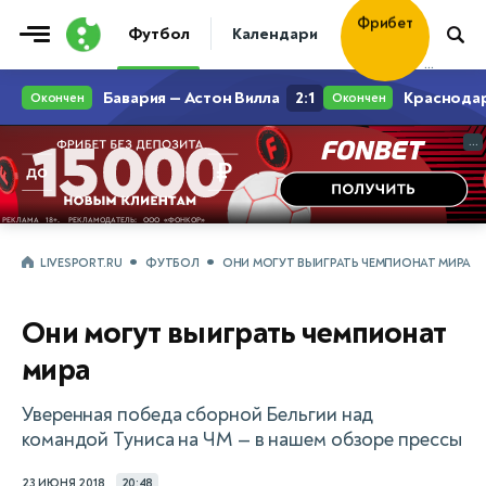
Фрибет
Футбол
Календари
Таблицы
Матчи
30 000 ₽
...
...
LIVESPORT.RU
ФУТБОЛ
ОНИ МОГУТ ВЫИГРАТЬ ЧЕМПИОНАТ МИРА
Они могут выиграть чемпионат
мира
Уверенная победа сборной Бельгии над
командой Туниса на ЧМ — в нашем обзоре прессы
23 ИЮНЯ 2018
20:48