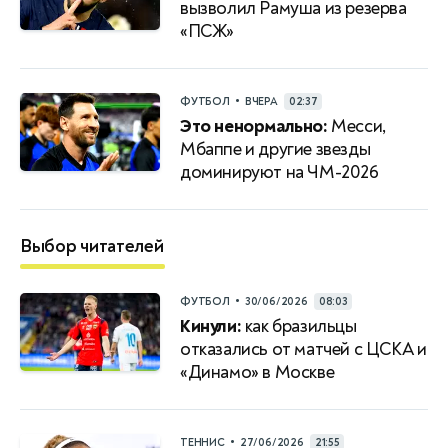
вызволил Рамуша из резерва
«ПСЖ»
•
ФУТБОЛ
ВЧЕРА
02:37
Это ненормально:
Месси,
Мбаппе и другие звезды
доминируют на ЧМ-2026
Выбор читателей
•
ФУТБОЛ
30/06/2026
08:03
Кинули:
как бразильцы
отказались от матчей с ЦСКА и
«Динамо» в Москве
•
ТЕННИС
27/06/2026
21:55