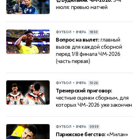
⏰Будильник ЧМ-2026.
3-4
июля: превью матчей
•
ФУТБОЛ
ВЧЕРА
18:50
Вопрос на вылет:
главный
вызов для каждой сборной
перед 1/8 финала ЧМ‑2026
(часть первая)
•
ФУТБОЛ
ВЧЕРА
10:26
Тренерский приговор:
честные оценки сборным, для
которых ЧМ-2026 уже закончен
•
ФУТБОЛ
ВЧЕРА
09:59
Парижское бегство:
«Милан»