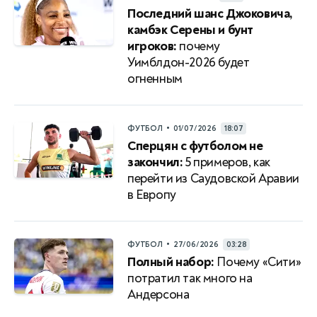
Последний шанс Джоковича,
камбэк Серены и бунт
игроков:
почему
Уимблдон-2026 будет
огненным
•
ФУТБОЛ
01/07/2026
18:07
Сперцян с футболом не
закончил:
5 примеров, как
перейти из Саудовской Аравии
в Европу
•
ФУТБОЛ
27/06/2026
03:28
Полный набор:
Почему «Сити»
потратил так много на
Андерсона