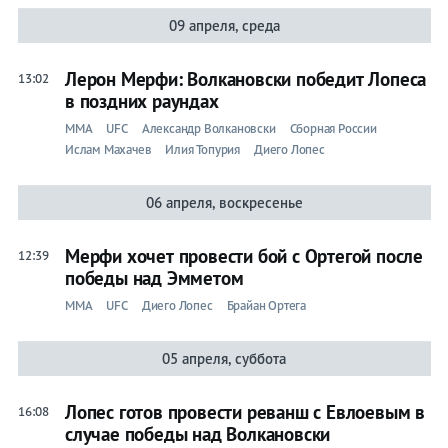
09 апреля, среда
Лерон Мерфи: Волкановски победит Лопеса
13:02
в поздних раундах
ММА
UFC
Александр Волкановски
Сборная России
Ислам Махачев
Илия Топурия
Диего Лопес
06 апреля, воскресенье
Мерфи хочет провести бой с Ортегой после
12:39
победы над Эмметом
ММА
UFC
Диего Лопес
Брайан Ортега
05 апреля, суббота
Лопес готов провести реванш с Евлоевым в
16:08
случае победы над Волкановски