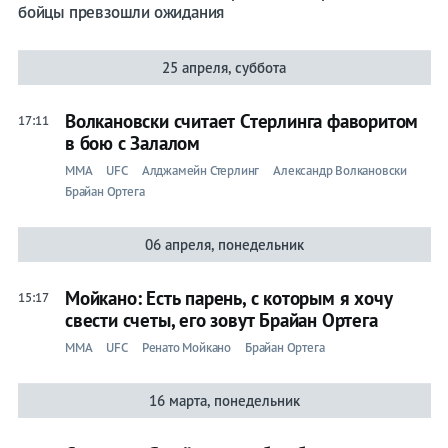
бойцы превзошли ожидания
25 апреля, суббота
Волкановски считает Стерлинга фаворитом
17:11
в бою с Залалом
ММА
UFC
Алджамейн Стерлинг
Александр Волкановски
Брайан Ортега
06 апреля, понедельник
Мойкано: Есть парень, с которым я хочу
15:17
свести счеты, его зовут Брайан Ортега
ММА
UFC
Ренато Мойкано
Брайан Ортега
16 марта, понедельник