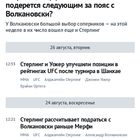
подерется следующим за пояс с
Волкановски?
У Волкановски большой выбор соперников — на этой
неделе в их число вошел еще и Стерлинг
26 августа, вторник
Стерлинг и Уокер улучшили позиции в
12:53
рейтингах UFC после турнира в Шанхае
ММА
UFC
Алджамейн Стерлинг
Джонни Уокер
Брайан Ортега
24 августа, воскресенье
Стерлинг рассчитывает подраться с
12:21
Волкановски раньше Мерфи
ММА
UFC
Алджамейн Стерлинг
Александр Волкановски