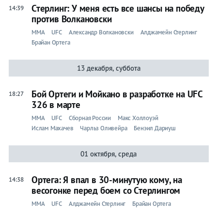
Стерлинг: У меня есть все шансы на победу
14:39
против Волкановски
ММА
UFC
Александр Волкановски
Алджамейн Стерлинг
Брайан Ортега
13 декабря, суббота
Бой Ортеги и Мойкано в разработке на UFC
18:27
326 в марте
ММА
UFC
Сборная России
Макс Холлоуэй
Ислам Махачев
Чарльз Оливейра
Бенэил Дариуш
01 октября, среда
Ортега: Я впал в 30-минутую кому, на
14:38
весогонке перед боем со Стерлингом
ММА
UFC
Алджамейн Стерлинг
Брайан Ортега