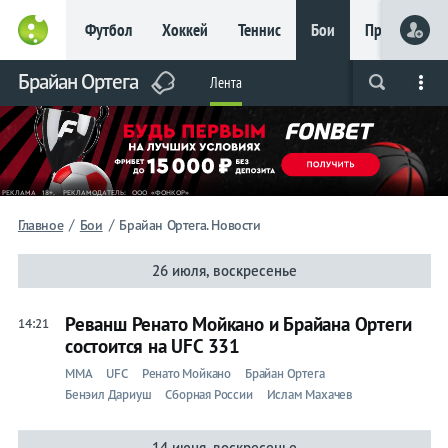
Футбол
Хоккей
Теннис
Бои
Прочие
Главное
Брайан Ортега
Фрибет
Лента
Live
Вся лента
Прогнозы
Букмекеры
до 15
000 ₽
Новым
игрокам, без
условий
Футбол
/
/
Главное
Бои
Брайан Ортега. Новости
Прогнозы
26 июля, воскресенье
на спорт
Реванш Ренато Мойкано и Брайана Ортеги
14:21
Букмекеры
состоится на UFC 331
ММА
UFC
Ренато Мойкано
Брайан Ортега
Хоккей
Бенэил Дариуш
Сборная России
Ислам Махачев
Теннис
14 июня, воскресенье