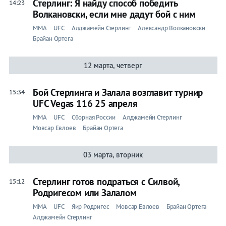
Стерлинг: Я найду способ победить
14:23
Волкановски, если мне дадут бой с ним
ММА
UFC
Алджамейн Стерлинг
Александр Волкановски
Брайан Ортега
12 марта, четверг
Бой Стерлинга и Залала возглавит турнир
15:34
UFC Vegas 116 25 апреля
ММА
UFC
Сборная России
Алджамейн Стерлинг
Мовсар Евлоев
Брайан Ортега
03 марта, вторник
Стерлинг готов подраться с Силвой,
15:12
Родригесом или Залалом
ММА
UFC
Яир Родригес
Мовсар Евлоев
Брайан Ортега
Алджамейн Стерлинг