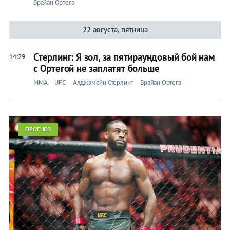
Брайан Ортега
22 августа, пятница
Стерлинг: Я зол, за пятираундовый бой нам
14:29
с Ортегой не заплатят больше
ММА
UFC
Алджамейн Стерлинг
Брайан Ортега
ПРОГНОЗ