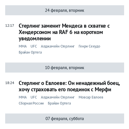
24 февраля, вторник
Стерлинг заменит Мендеса в схватке с
12:17
Хендерсоном на RAF 6 на коротком
уведомлении
ММА
UFC
Алджамейн Стерлинг
Генри Сехудо
Брайан Ортега
10 февраля, вторник
Стерлинг о Евлоеве: Он ненадежный боец,
18:24
хочу страховать его поединок с Мерфи
ММА
UFC
Алджамейн Стерлинг
Мовсар Евлоев
Сборная России
Брайан Ортега
07 февраля, суббота