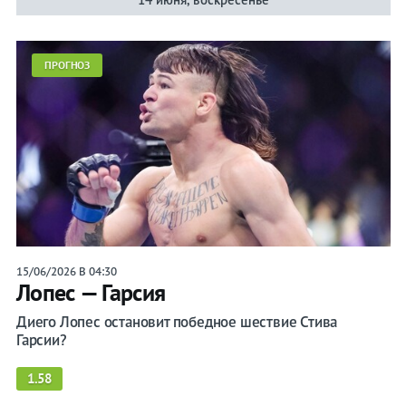
Бои
Брайан
ПРОГНОЗ
Ортега
Лента
Бокс
15/06/2026 В 04:30
ММА
Лопес — Гарсия
Вся
Диего Лопес остановит победное шествие Стива
лента
Гарсии?
Прочие
1.58
Игры