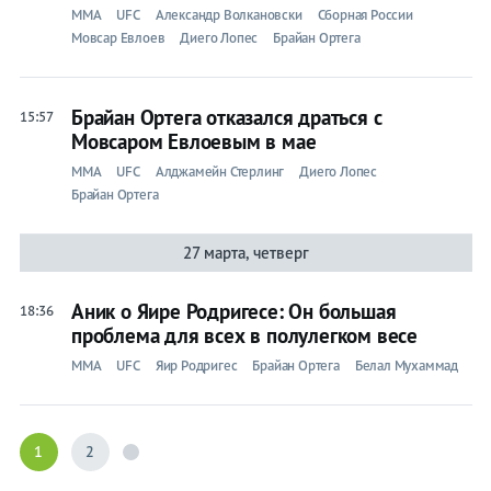
ММА
UFC
Александр Волкановски
Сборная России
Мовсар Евлоев
Диего Лопес
Брайан Ортега
Брайан Ортега отказался драться с
15:57
Мовсаром Евлоевым в мае
ММА
UFC
Алджамейн Стерлинг
Диего Лопес
Брайан Ортега
27 марта, четверг
Аник о Яире Родригесе: Он большая
18:36
проблема для всех в полулегком весе
ММА
UFC
Яир Родригес
Брайан Ортега
Белал Мухаммад
1
2