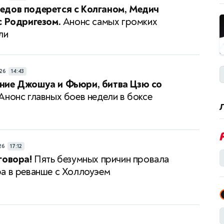
едов подерется с Колганом, Медич
с Родригезом.
Анонс самых громких
ли
26
14:43
ние Джошуа и Фьюри, битва Цзю со
Анонс главных боев недели в боксе
26
17:12
говора!
Пять безумных причин провала
а в реванше с Холлоуэем