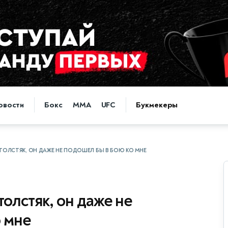
овости
Бокс
MMA
UFC
Букмекеры
ТОЛСТЯК, ОН ДАЖЕ НЕ ПОДОШЕЛ БЫ В БОЮ КО МНЕ
олстяк, он даже не
 мне