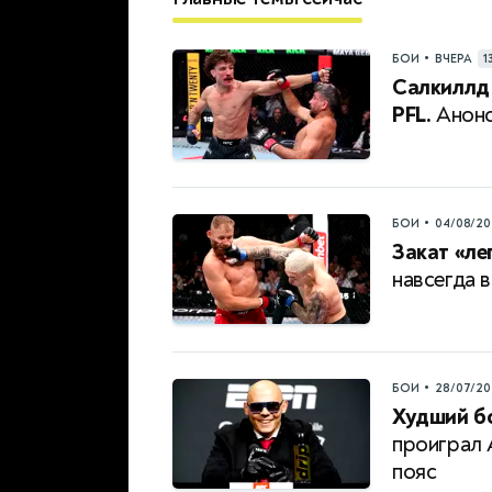
•
БОИ
ВЧЕРА
1
Салкиллд 
PFL.
Анонс
•
БОИ
04/08/20
Закат «ле
навсегда в
•
БОИ
28/07/20
Худший бо
проиграл 
пояс