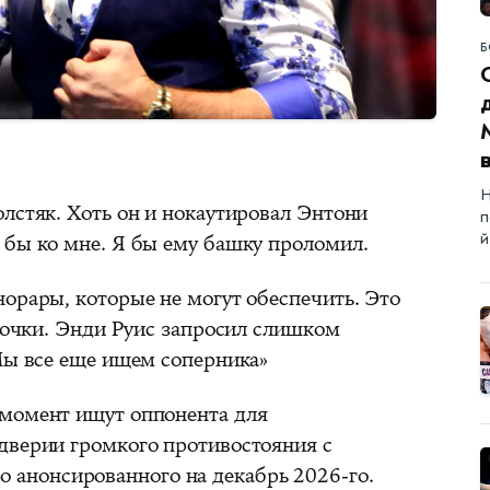
Б
Н
лстяк. Хоть он и нокаутировал Энтони
п
й
 бы ко мне. Я бы ему башку проломил.
орары, которые не могут обеспечить. Это
алочки. Энди Руис запросил слишком
 Мы все еще ищем соперника»
 момент ищут оппонента для
дверии громкого противостояния с
о анонсированного на декабрь 2026-го.