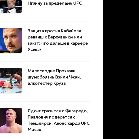
Нганну за пределами UFC
Защита против Кабайела,
реванш с Верхувеном или
закат: что дальше в карьере
Усика?
Милосердие Прохазки,
шумобоязнь Вэйли Чжан,
алкотестер Круза
Ядонг сразится с Фигередо,
Павлович подерется с
Тейшейрой. Анонс карда UFC
Macau