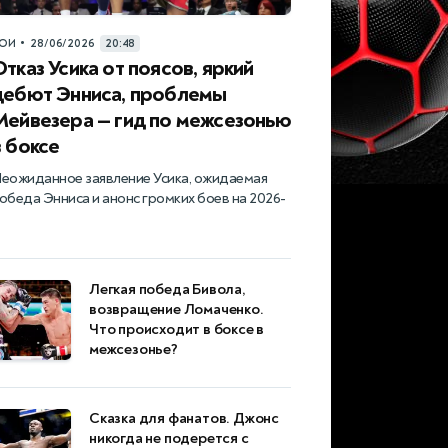
•
ОИ
28/06/2026
20:48
Отказ Усика от поясов, яркий
дебют Энниса, проблемы
Мейвезера — гид по межсезонью
в боксе
еожиданное заявление Усика, ожидаемая
обеда Энниса и анонс громких боев на 2026-
Легкая победа Бивола,
возвращение Ломаченко.
Что происходит в боксе в
межсезонье?
Сказка для фанатов. Джонс
никогда не подерется с