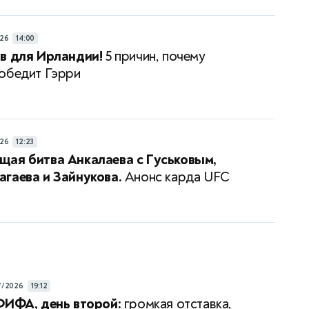
26
14:00
в для Ирландии!
5 причин, почему
обедит Гэрри
26
12:23
щая битва Анкалаева с Гуськовым,
гаева и Зайнукова.
Анонс карда UFC
7/2026
19:12
ФИФА, день второй:
громкая отставка,