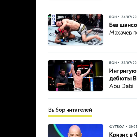
•
БОИ
24/07/20
Без шансо
Махачев п
•
БОИ
22/07/20
Интригую
дебюты Ва
Abu Dabi
Выбор читателей
•
ФУТБОЛ
31/0
Кризис в 