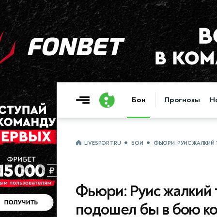
Бои
Прогнозы
Н
LIVESPORT.RU
БОИ
ФЬЮРИ: РУИС ЖАЛКИЙ 
Фьюри: Руис жалкий т
подошел бы в бою ко