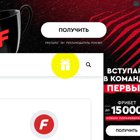
...
...