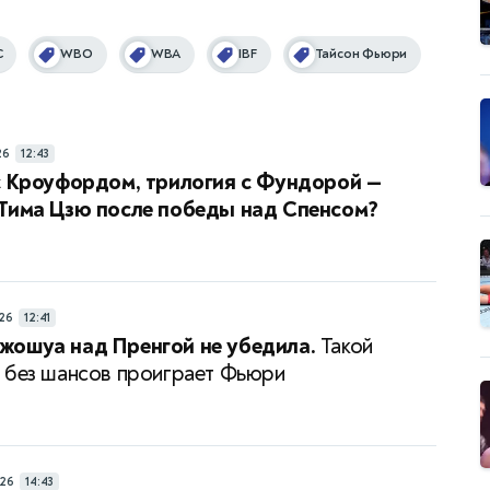
C
WBO
WBA
IBF
Тайсон Фьюри
26
12:43
с Кроуфордом, трилогия с Фундорой —
 Тима Цзю после победы над Спенсом?
26
12:41
жошуа над Пренгой не убедила.
Такой
 без шансов проиграет Фьюри
26
14:43