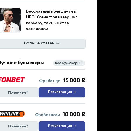
Бесславный конец пути в
UFC. Ковингтон завершил
карьеру, так и не став
чемпионом
Больше статей
→
Лучшие букмекеры
все букмекеры
→
15 000 ₽
Фрибет до
Регистрация
→
Почему тут?
10 000 ₽
Фрибет всем
Регистрация
→
Почему тут?