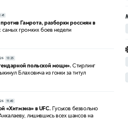
3:41
против Гамрота, разборки россиян в
 самых громких боев недели
26
13:25
гендарной польской мощи».
Стирлинг
ыкинул Блаховича из гонки за титул
26
11:40
й «Хитмэна» в UFC.
Гуськов безвольно
Анкалаеву, лишившись всех шансов на