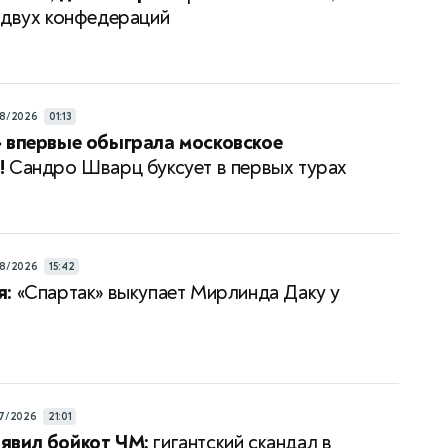
 двух конфедераций
8/2026
01:13
 впервые обыграла московское
!
Сандро Шварц буксует в первых турах
8/2026
15:42
я:
«Спартак» выкупает Мирлинда Даку у
7/2026
21:01
явил бойкот ЧМ:
гигантский скандал в