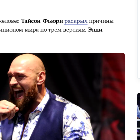
желовес
Тайсон Фьюри
раскрыл
причины
мпионом мира по трем версиям
Энди