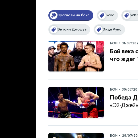
Прогнозы на бокс
Бокс
WB
Энтони Джошуа
Энди Руис
•
БОИ
31/07/20
Бой века 
что ждет
•
БОИ
30/07/20
Победа Д
«Эй-Джей»
•
БОИ
29/07/20