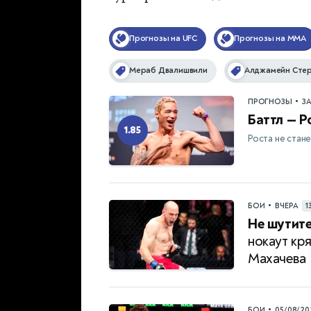
Прогнозы на UFC
Прогнозы на MMA
Мераб Двалишвили
Алджамейн Стер
•
ПРОГНОЗЫ
З
Баттл — Р
1.85
Роста не стан
•
БОИ
ВЧЕРА
1
Не шутите
нокаут кр
Махачева
•
БОИ
05/08/20