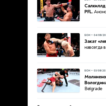
Салкиллд 
PFL.
Анонс
•
БОИ
04/08/20
Закат «ле
навсегда в
•
БОИ
03/08/20
Молниено
Вологдина
Belgrade