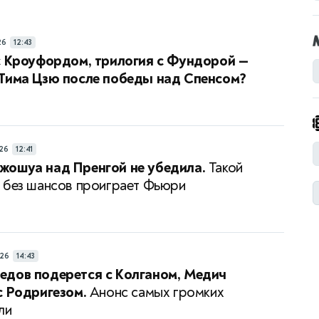
26
12:43
с Кроуфордом, трилогия с Фундорой —
 Тима Цзю после победы над Спенсом?
26
12:41
жошуа над Пренгой не убедила.
Такой
 без шансов проиграет Фьюри
26
14:43
едов подерется с Колганом, Медич
с Родригезом.
Анонс самых громких
ли