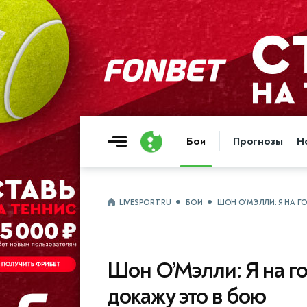
Бои
Прогнозы
Н
LIVESPORT.RU
БОИ
ШОН О’МЭЛЛИ: Я НА Г
Шон О’Мэлли: Я на г
докажу это в бою