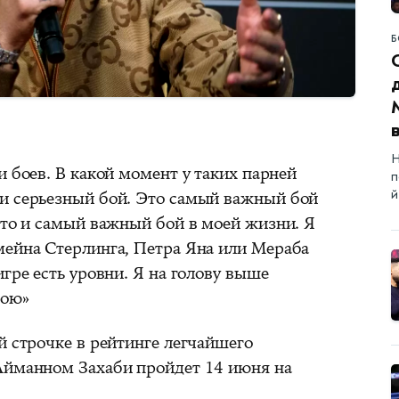
Б
Н
и боев. В какой момент у таких парней
п
й
и серьезный бой. Это самый важный бой
это и самый важный бой в моей жизни. Я
мейна Стерлинга, Петра Яна или Мераба
игре есть уровни. Я на голову выше
бою»
й строчке в рейтинге легчайшего
Айманном Захаби пройдет 14 июня на