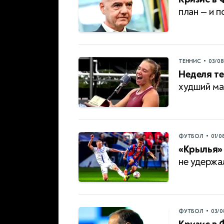
план — и 
•
ТЕННИС
03/0
Неделя те
худший ма
•
ФУТБОЛ
01/0
«Крылья» 
не удержа
•
ФУТБОЛ
03/0