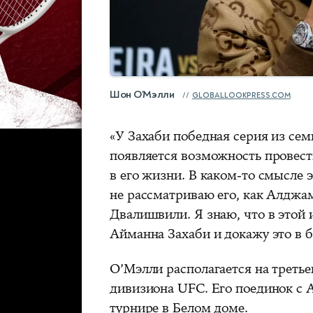
Шон О'Мэлли
GLOBALLOOKPRESS.COM
«У Захаби победная серия из сем
появляется возможность провест
в его жизни. В каком-то смысле 
не рассматриваю его, как Алджа
Двалишвили. Я знаю, что в этой 
Айманна Захаби и докажу это в 
О’Мэлли располагается на третье
дивизиона UFC. Его поединок с 
турнире в Белом доме.