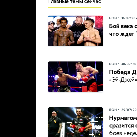
Главные темы сейчас
•
БОИ
31/07/20
Бой века 
что ждет
•
БОИ
30/07/20
Победа Д
«Эй-Джей»
•
БОИ
29/07/20
Нурмагом
сразится 
боев неде