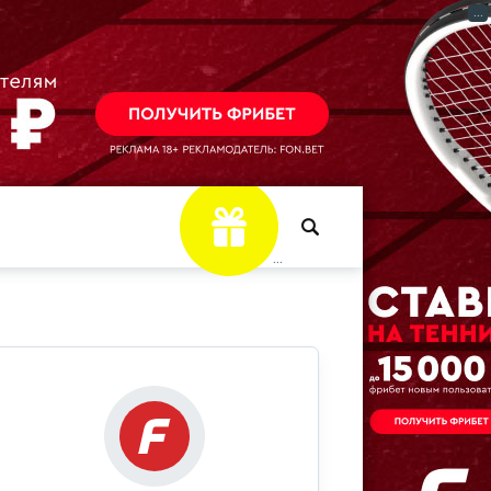
...
...