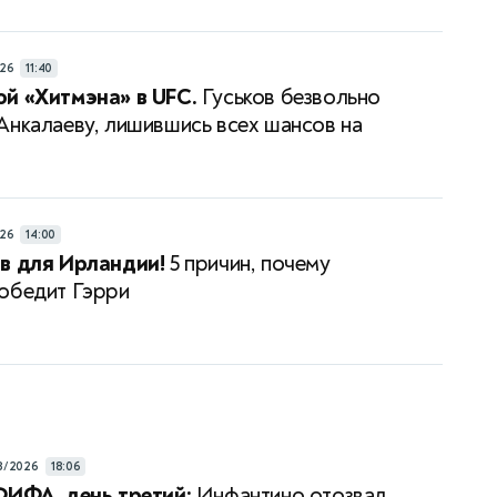
26
11:40
й «Хитмэна» в UFC.
Гуськов безвольно
Анкалаеву, лишившись всех шансов на
26
14:00
в для Ирландии!
5 причин, почему
обедит Гэрри
8/2026
18:06
ФИФА, день третий:
Инфантино отозвал