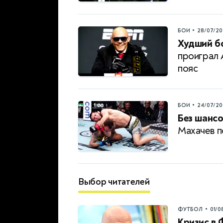
•
БОИ
28/07/20
Худший бо
проиграл 
пояс
•
БОИ
24/07/20
Без шансо
Махачев п
Выбор читателей
•
ФУТБОЛ
01/0
Кризис в 