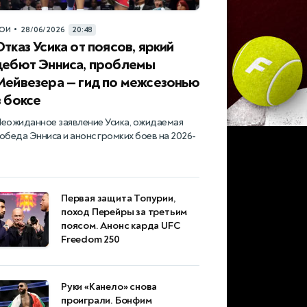
•
ОИ
28/06/2026
20:48
Отказ Усика от поясов, яркий
дебют Энниса, проблемы
Мейвезера — гид по межсезонью
в боксе
еожиданное заявление Усика, ожидаемая
обеда Энниса и анонс громких боев на 2026-
Первая защита Топурии,
поход Перейры за третьим
поясом. Анонс карда UFC
Freedom 250
Руки «Канело» снова
проиграли. Бонфим