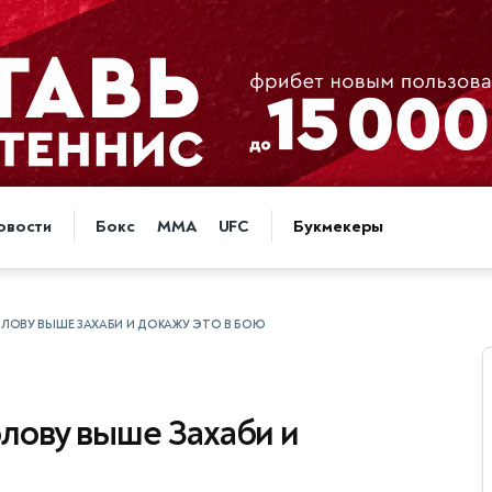
овости
Бокс
MMA
UFC
Букмекеры
ОЛОВУ ВЫШЕ ЗАХАБИ И ДОКАЖУ ЭТО В БОЮ
олову выше Захаби и