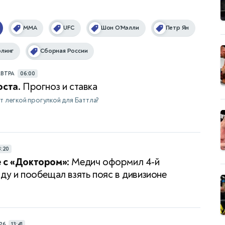
ММА
UFC
Шон О'Мэлли
Петр Ян
линг
Сборная России
АВТРА
06:00
оста.
Прогноз и ставка
ет легкой прогулкой для Баттла?
3:20
 с «Доктором»:
Медич оформил 4-й
яду и пообещал взять пояс в дивизионе
26
13:41