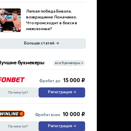
Легкая победа Бивола,
возвращение Ломаченко.
Что происходит в боксе в
межсезонье?
Больше статей
→
Лучшие букмекеры
все букмекеры
→
15 000 ₽
Фрибет до
Регистрация
→
Почему тут?
10 000 ₽
Фрибет всем
Регистрация
→
Почему тут?