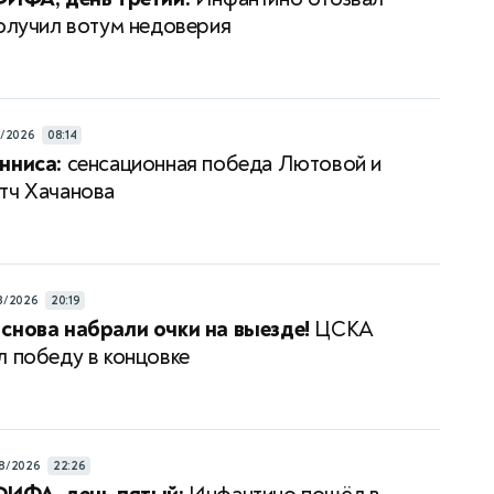
получил вотум недоверия
8/2026
08:14
нниса:
сенсационная победа Лютовой и
тч Хачанова
8/2026
20:19
снова набрали очки на выезде!
ЦСКА
л победу в концовке
8/2026
22:26