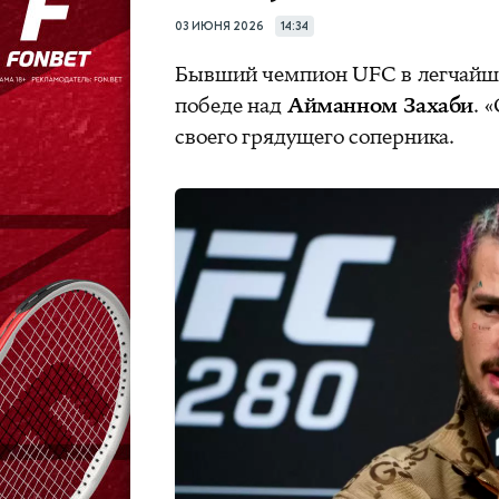
03 ИЮНЯ 2026
14:34
Бывший чемпион UFC в легчайш
победе над
Айманном Захаби
. 
своего грядущего соперника.