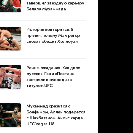
завершил звездную карьеру
Белала Мухаммада
История повторится: 5
причин, почему Макгрегор
снова победит Холлоуэя
Режим ожидания. Как двое
русских, Ган и «Поатан»
застряли в очереди за
титулом UFC
Мухаммад сразится с
Бонфимом, Аллен подерется
с Шахбазяном. Анонс карда
UFC Vegas 118